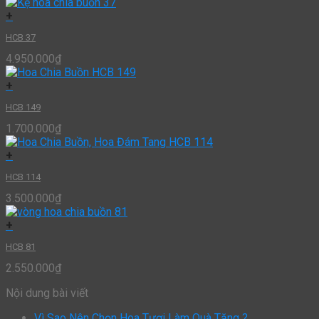
+
HCB 37
4.950.000
₫
+
HCB 149
1.700.000
₫
+
HCB 114
3.500.000
₫
+
HCB 81
2.550.000
₫
Nội dung bài viết
Vì Sao Nên Chọn Hoa Tươi Làm Quà Tặng ?