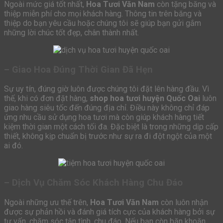
Ngoài mức giá tốt nhất,
Hoa Tươi Văn Nam
còn tặng băng và
thiệp miễn phí cho mọi khách hàng. Thông tin trên băng và
thiệp do bạn yêu cầu hoặc chúng tôi sẽ giúp bạn gửi gắm
những lời chúc tốt đẹp, chân thành nhất.
– Giao Hoa Đúng Thời Gian Đã Hẹn
Sự uy tín, đúng giờ luôn được chúng tôi đặt lên hàng đầu. Vì
thế, khi có đơn đặt hàng,
shop hoa tươi huyện Quốc Oai
luôn
giao hàng siêu tốc đến đúng địa chỉ. Điều này không chỉ đáp
ứng nhu cầu sử dụng hoa tươi mà còn giúp khách hàng tiết
kiệm thời gian một cách tối đa. Đặc biệt là trong những dịp cấp
thiết, không kịp chuẩn bị trước như sự ra đi đột ngột của một
ai đó.
– Dịch Vụ Chăm Sóc Khách Hàng Chu Đáo
Ngoài những ưu thế trên,
Hoa Tươi Văn Nam
còn luôn nhận
được sự phản hồi và đánh giá tích cực của khách hàng bởi sự
tư vấn, chăm sóc tận tình, chu đáo. Nếu bạn còn băn khoăn