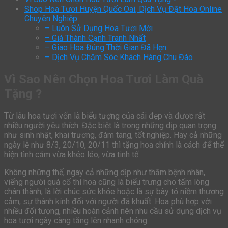
Shop Hoa Tươi Huyện Quốc Oai, Dịch Vụ Đặt Hoa Online
Chuyên Nghiệp
– Luôn Sử Dụng Hoa Tươi Mới
– Giá Thành Cạnh Tranh Nhất
– Giao Hoa Đúng Thời Gian Đã Hẹn
– Dịch Vụ Chăm Sóc Khách Hàng Chu Đáo
Vì Sao Nên Chọn Hoa Tươi Làm Quà
Tặng ?
Từ lâu hoa tươi vốn là biểu tượng của cái đẹp và được rất
nhiều người yêu thích. Đặc biệt là trong những dịp quan trọng
như sinh nhật, khai trương, đám tang, tốt nghiệp. Hay cả những
ngày lễ như 8/3, 20/10, 20/11 thì tặng hoa chính là cách để thể
hiện tình cảm vừa khéo léo, vừa tinh tế.
Không những thế, ngay cả những dịp như thăm bệnh nhân,
viếng người quá cố thì hoa cũng là biểu trưng cho tấm lòng
chân thành, là lời chúc sức khỏe hoặc là sự bày tỏ niềm thương
cảm, sự thành kính đối với người đã khuất. Hoa phù hợp với
nhiều đối tượng, nhiều hoàn cảnh nên nhu cầu sử dụng dịch vụ
hoa tươi ngày càng tăng lên nhanh chóng.