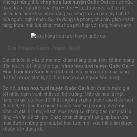
Không những thế,
shop hoa tươi huyện Quốc Oai
còn sở hữu
hàng trăm mẫu kết hoa đẹp – độc – lạ, được xếp kết từ rất
nhiều loài hoa khác nhau bằng sự sáng tạo và bàn tay tinh tế
của người nghệ nhân. Sự đa dạng và phong phú này giúp khách
hàng thoải mái lựa chọn mẫu hoa phù hợp với từng hoàn cảnh.
– Giá Thành Cạnh Tranh Nhất
Giá cả luôn là yếu tố mà mọi khách hàng quan tâm. Nhằm mang
đến lợi ích tốt nhất cho bạn,
shop hoa tươi huyện Quốc Oai
–
Hoa Tươi Văn Nam
luôn đặt mình vào vị trí người mua hàng
để hiểu được tâm lý, nỗi băn khoăn của người tiêu dùng.
Do đó,
shop hoa tươi huyện Quốc Oai
luôn đưa ra mức giá
tốt nhất, cạnh tranh nhất với thị trường. Mặc dù hoa là mặt
hàng có giá cả thay đổi thất thường vì phụ thuộc vào điều kiện
thời tiết, khí hậu thì chúng tôi vẫn luôn có phương châm giữ
bình ổn giá. Bởi thế, khách mua hàng sẽ không bao giờ phải lo
lắng về vấn đề chi phí. Chắc chắn chúng tôi sẽ giúp bạn vừa
mua được những giỏ hoa, bó hoa tươi mới, vừa tiết kiệm được
khoản tiền đáng kể.