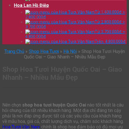
Hoa Lan Hồ Điệp
Từ 1.400.000đ >
2.800.000đ
Từ 2.800.000đ >
3.700.000đ
Từ 3.700.000đ >
4.800.000đ
Trên: 4.800.000đ
Trang Chủ
»
Shop Hoa Tươi
»
Hà Nội
»
Shop Hoa Tươi Huyện
Quốc Oai – Giao Nhanh – Nhiều Mẫu Đẹp
Shop Hoa Tươi Huyện Quốc Oai – Giao
Nhanh – Nhiều Mẫu Đẹp
Nên chọn
shop hoa tươi huyện Quốc Oai
nào tốt nhất là câu
hỏi chung của rất nhiều khách hàng. Một địa chỉ đáng tin cậy
phải là nơi đáp ứng được tất cả các yêu cầu của khách hàng
về mẫu hoa, giá cả, chất lượng dịch vụ, chăm sóc khách hàng.
Hoa Tươi Văn Nam
chính là shop hoa đảm bảo có đủ mọi ưu