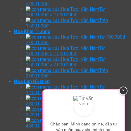
> 950.000đ
Từ
1.000.000đ > 1.500.000đ
Trên
1.500.000đ
Hoa Khai Trương
Từ 750.000đ
> 950.000đ
Từ
1.000.000đ > 1.500.000đ
Từ
1.500.000đ > 2.000.000đ
Trên
2.000.000đ
Hoa Lan Hồ Điệp
Từ
×
1.400.000đ > 2.800.000đ
Từ
2.800.000đ > 3.700.000đ
Từ
3.700.000đ > 4.800.000đ
Trên:
Chào bạn! Mình đang online, cần tư
4.800.000đ
vấn nhắn ngay cho mình nhé.