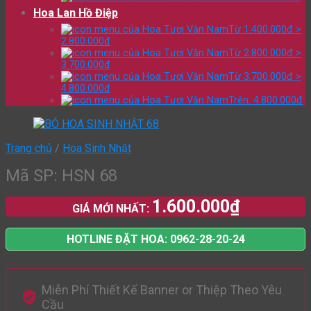
Hoa Lan Hồ Điệp
Từ 1.400.000đ >
2.800.000đ
Từ 2.800.000đ >
3.700.000đ
Từ 3.700.000đ >
4.800.000đ
Trên: 4.800.000đ
Trang chủ
/
Hoa Sinh Nhật
Mã SP: HSN 68
1.600.000
₫
GIÁ MỚI NHẤT:
HOTLINE ĐẶT HOA: 0962-28-20-24
Miễn Phí Thiết Kế Banner or Thiệp Theo Yêu
Cầu