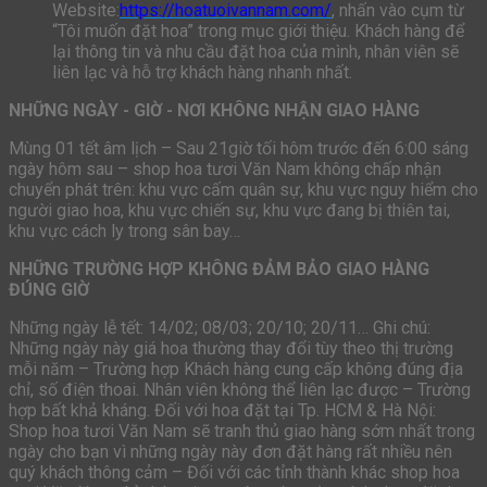
Website:
https://hoatuoivannam.com/
, nhấn vào cụm từ
“Tôi muốn đặt hoa” trong mục giới thiệu. Khách hàng để
lại thông tin và nhu cầu đặt hoa của mình, nhân viên sẽ
liên lạc và hỗ trợ khách hàng nhanh nhất.
NHỮNG NGÀY - GIỜ - NƠI KHÔNG NHẬN GIAO HÀNG
Mùng 01 tết âm lịch – Sau 21giờ tối hôm trước đến 6:00 sáng
ngày hôm sau – shop hoa tươi Văn Nam không chấp nhận
chuyển phát trên: khu vực cấm quân sự, khu vực nguy hiểm cho
người giao hoa, khu vực chiến sự, khu vực đang bị thiên tai,
khu vực cách ly trong sân bay…
NHỮNG TRƯỜNG HỢP KHÔNG ĐẢM BẢO GIAO HÀNG
ĐÚNG GIỜ
Những ngày lễ tết: 14/02; 08/03; 20/10; 20/11… Ghi chú:
Những ngày này giá hoa thường thay đổi tùy theo thị trường
mỗi năm – Trường hợp Khách hàng cung cấp không đúng địa
chỉ, số điện thoai. Nhân viên không thể liên lạc được – Trường
hợp bất khả kháng. Đối với hoa đặt tại Tp. HCM & Hà Nội:
Shop hoa tươi Văn Nam sẽ tranh thủ giao hàng sớm nhất trong
ngày cho bạn vì những ngày này đơn đặt hàng rất nhiều nên
quý khách thông cảm – Đối với các tỉnh thành khác shop hoa