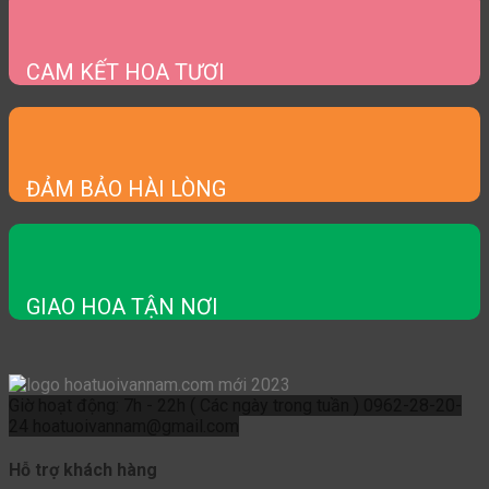
CAM KẾT HOA TƯƠI
ĐẢM BẢO HÀI LÒNG
GIAO HOA TẬN NƠI
Giờ hoạt động: 7h - 22h ( Các ngày trong tuần )
0962-28-20-
24
hoatuoivannam@gmail.com
Hỗ trợ khách hàng