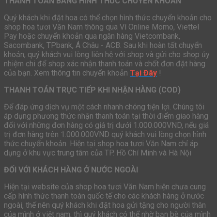
THANH TOÁN BẰNG HÌNH THỨC CHUYỂN KHOẢN
Quý khách khi đặt hoa có thể chọn hình thức chuyển khoản cho
shop hoa tươi Văn Nam thông qua Ví Online Momo, Viettel
Pay hoặc chuyển khoản qua ngân hàng Vietcombank,
Sacombank, TPbank, Á Châu - ACB. Sau khi hoàn tất chuyển
khoản, quý khách vui lòng liên hệ với shop và gửi cho shop ủy
nhiệm chi để shop xác nhận thanh toán và chốt đơn đặt hàng
của bạn. Xem thông tin chuyển khoản
Tại Đây
!
THANH TOÁN TRỰC TIẾP KHI NHẬN HÀNG (COD)
Để đáp ứng dịch vụ một cách nhanh chóng tiện lợi. Chúng tôi
áp dụng phương thức nhận thanh toán tại thời điểm giao hàng
đối với những đơn hàng có giá trị dưới 1.000.000VND, nếu giá
trị đơn hàng trên 1.000.000VND quý khách vui lòng chọn hình
thức chuyển khoản. Hiện tại shop hoa tươi Văn Nam chỉ áp
dụng ở khu vực trung tâm của TP. Hồ Chí Minh và Hà Nội
ĐỐI VỚI KHÁCH HÀNG Ở NƯỚC NGOÀI
Hiện tại website của shop hoa tươi Văn Nam hiện chưa cung
cấp hình thức thanh toán quốc tế cho các khách hàng ở nước
ngoài, thế nên quý khách khi đặt hoa gửi tặng cho người thân
của mình ở việt nam, thì quý khách có thể nhờ bạn bè của mình