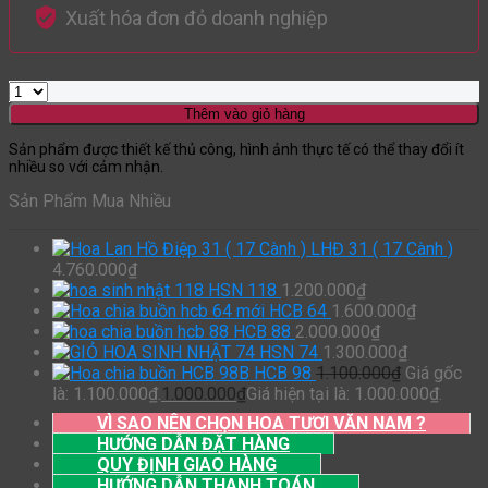
Xuất hóa đơn đỏ doanh nghiệp
Thêm vào giỏ hàng
Sản phẩm được thiết kế thủ công, hình ảnh thực tế có thể thay đổi ít
nhiều so với cảm nhận.
Sản Phẩm Mua Nhiều
LHĐ 31 ( 17 Cành )
4.760.000
₫
HSN 118
1.200.000
₫
HCB 64
1.600.000
₫
HCB 88
2.000.000
₫
HSN 74
1.300.000
₫
HCB 98
1.100.000
₫
Giá gốc
là: 1.100.000₫.
1.000.000
₫
Giá hiện tại là: 1.000.000₫.
VÌ SAO NÊN CHỌN HOA TƯƠI VĂN NAM ?
HƯỚNG DẪN ĐẶT HÀNG
QUY ĐỊNH GIAO HÀNG
HƯỚNG DẪN THANH TOÁN