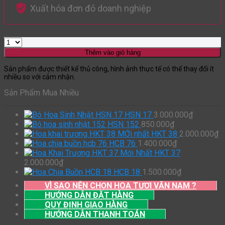
Xuất hóa đơn đỏ doanh nghiệp
Thêm vào giỏ hàng
Sản phẩm được thiết kế thủ công, hình ảnh thực tế có thể thay đổi ít
nhiều so với cảm nhận.
Sản Phẩm Mua Nhiều
HSN 17
3.000.000
₫
HSN 152
850.000
₫
HKT 38
2.000.000
₫
HCB 76
1.400.000
₫
HKT 37
2.000.000
₫
HCB 18
1.500.000
₫
VÌ SAO NÊN CHỌN HOA TƯƠI VĂN NAM ?
HƯỚNG DẪN ĐẶT HÀNG
QUY ĐỊNH GIAO HÀNG
HƯỚNG DẪN THANH TOÁN