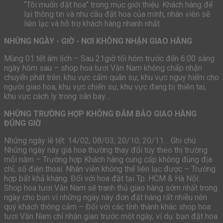
“Tôi muốn đặt hoa” trong mục giới thiệu. Khách hàng để
lại thông tin và nhu cầu đặt hoa của mình, nhân viên sẽ
liên lạc và hỗ trợ khách hàng nhanh nhất.
NHỮNG NGÀY - GIỜ - NƠI KHÔNG NHẬN GIAO HÀNG
Mùng 01 tết âm lịch – Sau 21giờ tối hôm trước đến 6:00 sáng
ngày hôm sau – shop hoa tươi Văn Nam không chấp nhận
chuyển phát trên: khu vực cấm quân sự, khu vực nguy hiểm cho
người giao hoa, khu vực chiến sự, khu vực đang bị thiên tai,
khu vực cách ly trong sân bay…
NHỮNG TRƯỜNG HỢP KHÔNG ĐẢM BẢO GIAO HÀNG
ĐÚNG GIỜ
Những ngày lễ tết: 14/02; 08/03; 20/10; 20/11… Ghi chú:
Những ngày này giá hoa thường thay đổi tùy theo thị trường
mỗi năm – Trường hợp Khách hàng cung cấp không đúng địa
chỉ, số điện thoai. Nhân viên không thể liên lạc được – Trường
hợp bất khả kháng. Đối với hoa đặt tại Tp. HCM & Hà Nội:
Shop hoa tươi Văn Nam sẽ tranh thủ giao hàng sớm nhất trong
ngày cho bạn vì những ngày này đơn đặt hàng rất nhiều nên
quý khách thông cảm – Đối với các tỉnh thành khác shop hoa
tươi Văn Nam chỉ nhận giao trước một ngày, ví dụ: bạn đặt hoa