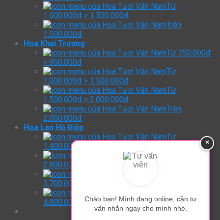
Từ
1.000.000đ > 1.500.000đ
Trên
1.500.000đ
Hoa Khai Trương
Từ 750.000đ
> 950.000đ
Từ
1.000.000đ > 1.500.000đ
Từ
1.500.000đ > 2.000.000đ
Trên
2.000.000đ
Hoa Lan Hồ Điệp
Từ
×
1.400.000đ > 2.800.000đ
Từ
2.800.000đ > 3.700.000đ
Từ
3.700.000đ > 4.800.000đ
Trên:
Chào bạn! Mình đang online, cần tư
4.800.000đ
vấn nhắn ngay cho mình nhé.