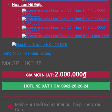
Hoa Lan Hồ Điệp
Từ 1.400.000đ >
2.800.000đ
Từ 2.800.000đ >
3.700.000đ
Từ 3.700.000đ >
4.800.000đ
Trên: 4.800.000đ
Trang chủ
/
Hoa Khai Trương
Mã SP: HKT 48
2.000.000
₫
GIÁ MỚI NHẤT:
HOTLINE ĐẶT HOA: 0962-28-20-24
Miễn Phí Thiết Kế Banner or Thiệp Theo Yêu
Cầu