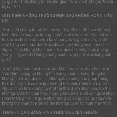
tặng 20/11 thì chúng tôi sẽ cho giao trước đó một ngày tức là
ngày 19/11.
QUY ĐỊNH NHỮNG TRƯỜNG HỢP SAU KHÔNG HOÀN TIỀN
LẠI
Trước hết chúng tôi sẽ liên hệ với Quý Khách để tham khảo ý
kiến. Nếu trường hợp không thỏa thuận được, bởi đặc thù của
hoa tươi chỉ cho phép lưu lại khoảng từ 5 giờ đến 7 giờ. thì
đơn hàng xem như đã được chuyển và không hoàn lại tiền –
Người nhận không nhận hoa – Gia quyến không nhận phúng
viếng – Người đặt hàng không nhận hàng ( hủy đơn hàng sau 4
giờ )
Trường hợp cho sai địa chỉ, số điện thoại, mà shop hoa tươi
Văn Nam chúng tôi không thể liên lạc sau 6 tiếng đồng hồ,
không tìm được địa chỉ. – Những nơi không cho phép mang
hoa đến. Có thể sẽ mang đến một nơi khác ( tính thêm phí ) –
Người nhận hoa không có mặt tại thời điểm nhận hoa. Có thể
nhờ người khác nhận thay, hoặc giao đến địa chỉ có người nhận
( tính thêm phí ) – Người nhận đang có công việc đột xuất và
không thể nhận hoa, thì có thể nhờ người khác nhận thay mình.
THANH TOÁN BẰNG HÌNH THỨC CHUYỂN KHOẢN