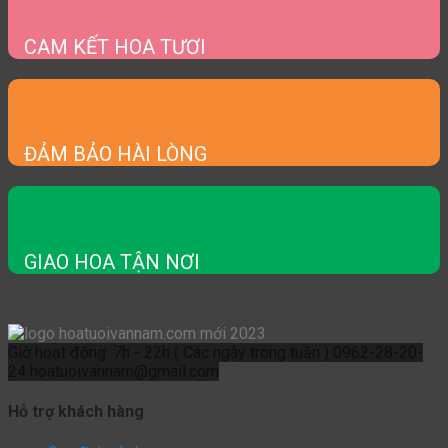
CAM KẾT HOA TƯƠI
ĐẢM BẢO HÀI LÒNG
GIAO HOA TẬN NƠI
Giờ hoạt động: 7h - 22h ( Các ngày trong tuần )
0962-28-20-
24
hoatuoivannam@gmail.com
Hỗ trợ khách hàng