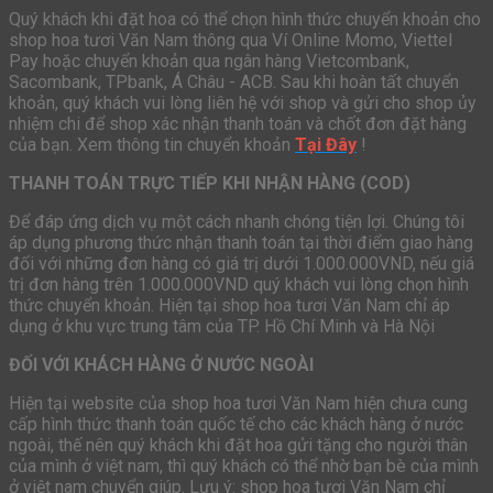
Quý khách khi đặt hoa có thể chọn hình thức chuyển khoản cho
shop hoa tươi Văn Nam thông qua Ví Online Momo, Viettel
Pay hoặc chuyển khoản qua ngân hàng Vietcombank,
Sacombank, TPbank, Á Châu - ACB. Sau khi hoàn tất chuyển
khoản, quý khách vui lòng liên hệ với shop và gửi cho shop ủy
nhiệm chi để shop xác nhận thanh toán và chốt đơn đặt hàng
của bạn. Xem thông tin chuyển khoản
Tại Đây
!
THANH TOÁN TRỰC TIẾP KHI NHẬN HÀNG (COD)
Để đáp ứng dịch vụ một cách nhanh chóng tiện lợi. Chúng tôi
áp dụng phương thức nhận thanh toán tại thời điểm giao hàng
đối với những đơn hàng có giá trị dưới 1.000.000VND, nếu giá
trị đơn hàng trên 1.000.000VND quý khách vui lòng chọn hình
thức chuyển khoản. Hiện tại shop hoa tươi Văn Nam chỉ áp
dụng ở khu vực trung tâm của TP. Hồ Chí Minh và Hà Nội
ĐỐI VỚI KHÁCH HÀNG Ở NƯỚC NGOÀI
Hiện tại website của shop hoa tươi Văn Nam hiện chưa cung
cấp hình thức thanh toán quốc tế cho các khách hàng ở nước
ngoài, thế nên quý khách khi đặt hoa gửi tặng cho người thân
của mình ở việt nam, thì quý khách có thể nhờ bạn bè của mình
ở việt nam chuyển giúp. Lưu ý: shop hoa tươi Văn Nam chỉ