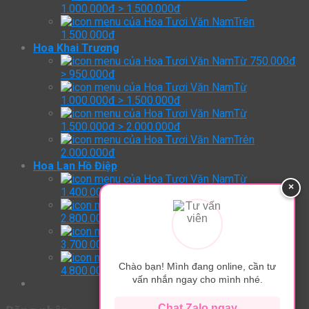
1.000.000đ > 1.500.000đ
Trên
1.500.000đ
Hoa Khai Trương
Từ 750.000đ
> 950.000đ
Từ
1.000.000đ > 1.500.000đ
Từ
1.500.000đ > 2.000.000đ
Trên
2.000.000đ
Hoa Lan Hồ Điệp
Từ
×
1.400.000đ > 2.800.000đ
Từ
2.800.000đ > 3.700.000đ
Từ
3.700.000đ > 4.800.000đ
Trên:
Chào bạn! Mình đang online, cần tư
4.800.000đ
vấn nhắn ngay cho mình nhé.
Chat Zalo ngay