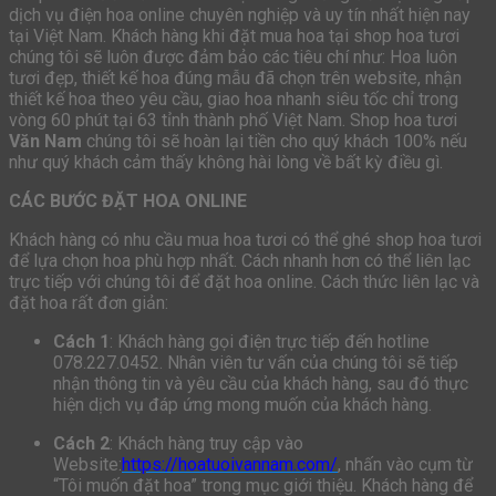
dịch vụ điện hoa online chuyên nghiệp và uy tín nhất hiện nay
tại Việt Nam. Khách hàng khi đặt mua hoa tại shop hoa tươi
chúng tôi sẽ luôn được đảm bảo các tiêu chí như: Hoa luôn
tươi đẹp, thiết kế hoa đúng mẫu đã chọn trên website, nhận
thiết kế hoa theo yêu cầu, giao hoa nhanh siêu tốc chỉ trong
vòng 60 phút tại 63 tỉnh thành phố Việt Nam. Shop hoa tươi
Văn Nam
chúng tôi sẽ hoàn lại tiền cho quý khách 100% nếu
như quý khách cảm thấy không hài lòng về bất kỳ điều gì.
CÁC BƯỚC ĐẶT HOA ONLINE
Khách hàng có nhu cầu mua hoa tươi có thể ghé shop hoa tươi
để lựa chọn hoa phù hợp nhất. Cách nhanh hơn có thể liên lạc
trực tiếp với chúng tôi để đặt hoa online. Cách thức liên lạc và
đặt hoa rất đơn giản:
Cách 1
: Khách hàng gọi điện trực tiếp đến hotline
078.227.0452. Nhân viên tư vấn của chúng tôi sẽ tiếp
nhận thông tin và yêu cầu của khách hàng, sau đó thực
hiện dịch vụ đáp ứng mong muốn của khách hàng.
Cách 2
: Khách hàng truy cập vào
Website:
https://hoatuoivannam.com/
, nhấn vào cụm từ
“Tôi muốn đặt hoa” trong mục giới thiệu. Khách hàng để