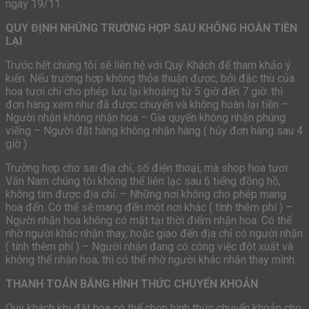
ngày 19/11.
QUY ĐỊNH NHỮNG TRƯỜNG HỢP SAU KHÔNG HOÀN TIỀN
LẠI
Trước hết chúng tôi sẽ liên hệ với Quý Khách để tham khảo ý
kiến. Nếu trường hợp không thỏa thuận được, bởi đặc thù của
hoa tươi chỉ cho phép lưu lại khoảng từ 5 giờ đến 7 giờ. thì
đơn hàng xem như đã được chuyển và không hoàn lại tiền –
Người nhận không nhận hoa – Gia quyến không nhận phúng
viếng – Người đặt hàng không nhận hàng ( hủy đơn hàng sau 4
giờ )
Trường hợp cho sai địa chỉ, số điện thoại, mà shop hoa tươi
Văn Nam chúng tôi không thể liên lạc sau 6 tiếng đồng hồ,
không tìm được địa chỉ. – Những nơi không cho phép mang
hoa đến. Có thể sẽ mang đến một nơi khác ( tính thêm phí ) –
Người nhận hoa không có mặt tại thời điểm nhận hoa. Có thể
nhờ người khác nhận thay, hoặc giao đến địa chỉ có người nhận
( tính thêm phí ) – Người nhận đang có công việc đột xuất và
không thể nhận hoa, thì có thể nhờ người khác nhận thay mình.
THANH TOÁN BẰNG HÌNH THỨC CHUYỂN KHOẢN
Quý khách khi đặt hoa có thể chọn hình thức chuyển khoản cho