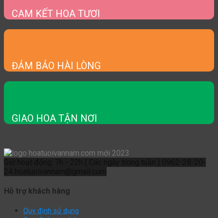
CAM KẾT HOA TƯƠI
ĐẢM BẢO HÀI LÒNG
GIAO HOA TẬN NƠI
Giờ hoạt động: 7h - 22h ( Các ngày trong tuần )
0962-28-20-
24
hoatuoivannam@gmail.com
Hỗ trợ khách hàng
Quy định sử dụng