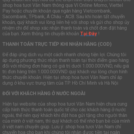
shop hoa tươi Văn Nam thông qua Ví Online Momo, Viettel
Pay hoặc chuyển khoản qua ngân hàng Vietcombank,
Sacombank, TPbank, Á Châu - ACB. Sau khi hoàn tất chuyển
khoản, quý khách vui lòng liên hệ với shop và gửi cho shop ủy
nhiệm chi để shop xác nhận thanh toán và chốt đơn đặt hàng
của bạn. Xem thông tin chuyển khoản
Tại Đây
!
THANH TOÁN TRỰC TIẾP KHI NHẬN HÀNG (COD)
Để đáp ứng dịch vụ một cách nhanh chóng tiện lợi. Chúng tôi
áp dụng phương thức nhận thanh toán tại thời điểm giao hàng
đối với những đơn hàng có giá trị dưới 1.000.000VND, nếu giá
trị đơn hàng trên 1.000.000VND quý khách vui lòng chọn hình
thức chuyển khoản. Hiện tại shop hoa tươi Văn Nam chỉ áp
dụng ở khu vực trung tâm của TP. Hồ Chí Minh và Hà Nội
ĐỐI VỚI KHÁCH HÀNG Ở NƯỚC NGOÀI
Hiện tại website của shop hoa tươi Văn Nam hiện chưa cung
cấp hình thức thanh toán quốc tế cho các khách hàng ở nước
ngoài, thế nên quý khách khi đặt hoa gửi tặng cho người thân
của mình ở việt nam, thì quý khách có thể nhờ bạn bè của mình
ở việt nam chuyển giúp. Lưu ý: shop hoa tươi Văn Nam chỉ
chuyển hoa cho bạn khi chúng tôi nhận được tiền tại ngân