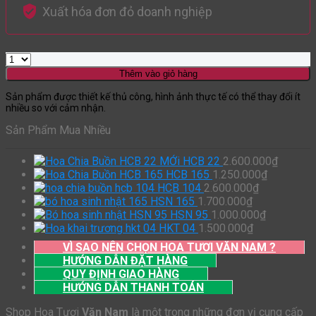
Xuất hóa đơn đỏ doanh nghiệp
Thêm vào giỏ hàng
Sản phẩm được thiết kế thủ công, hình ảnh thực tế có thể thay đổi ít
nhiều so với cảm nhận.
Sản Phẩm Mua Nhiều
HCB 22
2.600.000
₫
HCB 165
1.250.000
₫
HCB 104
2.600.000
₫
HSN 165
1.700.000
₫
HSN 95
1.000.000
₫
HKT 04
1.500.000
₫
VÌ SAO NÊN CHỌN HOA TƯƠI VĂN NAM ?
HƯỚNG DẪN ĐẶT HÀNG
QUY ĐỊNH GIAO HÀNG
HƯỚNG DẪN THANH TOÁN
Shop Hoa Tươi
Văn Nam
là một trong những đơn vị cung cấp