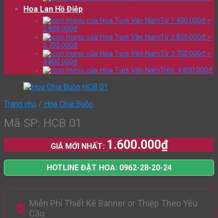
Hoa Lan Hồ Điệp
Từ 1.400.000đ >
2.800.000đ
Từ 2.800.000đ >
3.700.000đ
Từ 3.700.000đ >
4.800.000đ
Trên: 4.800.000đ
Trang chủ
/
Hoa Chia Buồn
Mã SP: HCB 01
1.600.000
₫
GIÁ MỚI NHẤT:
HOTLINE ĐẶT HOA: 0962-28-20-24
Miễn Phí Thiết Kế Banner or Thiệp Theo Yêu
Cầu