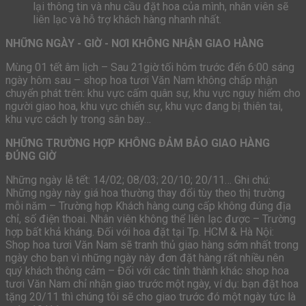
lại thông tin và nhu cầu đặt hoa của mình, nhân viên sẽ
liên lạc và hỗ trợ khách hàng nhanh nhất.
NHỮNG NGÀY - GIỜ - NƠI KHÔNG NHẬN GIAO HÀNG
Mùng 01 tết âm lịch – Sau 21giờ tối hôm trước đến 6:00 sáng
ngày hôm sau – shop hoa tươi Văn Nam không chấp nhận
chuyển phát trên: khu vực cấm quân sự, khu vực nguy hiểm cho
người giao hoa, khu vực chiến sự, khu vực đang bị thiên tai,
khu vực cách ly trong sân bay…
NHỮNG TRƯỜNG HỢP KHÔNG ĐẢM BẢO GIAO HÀNG
ĐÚNG GIỜ
Những ngày lễ tết: 14/02; 08/03; 20/10; 20/11… Ghi chú:
Những ngày này giá hoa thường thay đổi tùy theo thị trường
mỗi năm – Trường hợp Khách hàng cung cấp không đúng địa
chỉ, số điện thoai. Nhân viên không thể liên lạc được – Trường
hợp bất khả kháng. Đối với hoa đặt tại Tp. HCM & Hà Nội:
Shop hoa tươi Văn Nam sẽ tranh thủ giao hàng sớm nhất trong
ngày cho bạn vì những ngày này đơn đặt hàng rất nhiều nên
quý khách thông cảm – Đối với các tỉnh thành khác shop hoa
tươi Văn Nam chỉ nhận giao trước một ngày, ví dụ: bạn đặt hoa
tặng 20/11 thì chúng tôi sẽ cho giao trước đó một ngày tức là