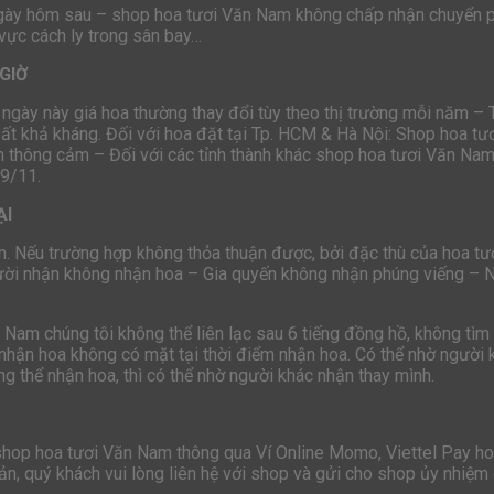
ngày hôm sau – shop hoa tươi Văn Nam không chấp nhận chuyển p
 vực cách ly trong sân bay…
GIỜ
 ngày này giá hoa thường thay đổi tùy theo thị trường mỗi năm –
bất khả kháng. Đối với hoa đặt tại Tp. HCM & Hà Nội: Shop hoa t
 thông cảm – Đối với các tỉnh thành khác shop hoa tươi Văn Nam 
19/11.
ẠI
n. Nếu trường hợp không thỏa thuận được, bởi đặc thù của hoa tươi
ười nhận không nhận hoa – Gia quyến không nhận phúng viếng – 
n Nam chúng tôi không thể liên lạc sau 6 tiếng đồng hồ, không t
nhận hoa không có mặt tại thời điểm nhận hoa. Có thể nhờ người k
g thể nhận hoa, thì có thể nhờ người khác nhận thay mình.
 shop hoa tươi Văn Nam thông qua Ví Online Momo, Viettel Pay 
n, quý khách vui lòng liên hệ với shop và gửi cho shop ủy nhiệm