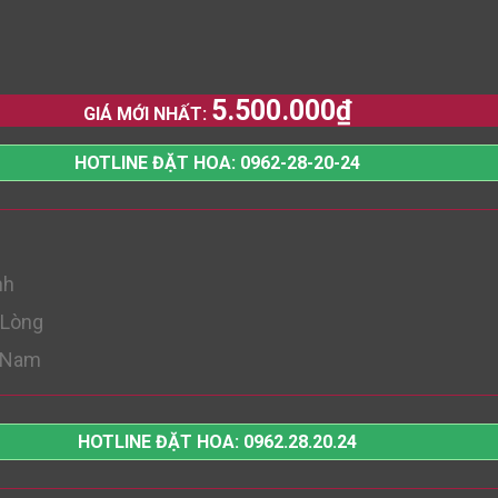
5.500.000
₫
GIÁ MỚI NHẤT:
HOTLINE ĐẶT HOA: 0962-28-20-24
nh
 Lòng
t Nam
HOTLINE ĐẶT HOA: 0962.28.20.24