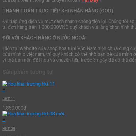
của bạn. Xem thông tin chuyển khoản
Tại Đây
!
THANH TOÁN TRỰC TIẾP KHI NHẬN HÀNG (COD)
Để đáp ứng dịch vụ một cách nhanh chóng tiện lợi. Chúng tôi áp
trị đơn hàng trên 1.000.000VND quý khách vui lòng chọn hình t
ĐỐI VỚI KHÁCH HÀNG Ở NƯỚC NGOÀI
Hiện tại website của shop hoa tươi Văn Nam hiện chưa cung cấp 
của mình ở việt nam, thì quý khách có thể nhờ bạn bè của mình 
vì thế bạn nên đặt hoa và chuyển tiền trước 3 ngày để có thể đ
Sản phẩm tương tự
+
HKT 11
1.850.000
₫
+
HKT 08