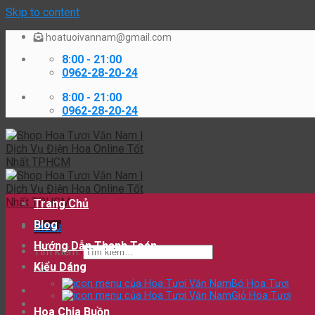
Skip to content
hoatuoivannam@gmail.com
8:00 - 21:00
0962-28-20-24
8:00 - 21:00
0962-28-20-24
Trang Chủ
Blog
Menu
Hướng Dẫn Thanh Toán
Tìm kiếm:
Kiểu Dáng
Bó Hoa Tươi
Giỏ Hoa Tươi
Hoa Chia Buồn