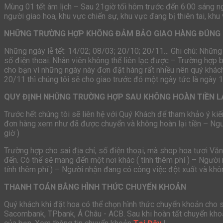
Mùng 01 tết âm lịch – Sau 21giờ tối hôm trước đến 6:00 sáng 
người giao hoa, khu vực chiến sự, khu vực đang bị thiên tai, khu
NHỮNG TRƯỜNG HỢP KHÔNG ĐẢM BẢO GIAO HÀNG ĐÚNG 
Những ngày lễ tết: 14/02; 08/03; 20/10; 20/11… Ghi chú: Những
số điện thoai. Nhân viên không thể liên lạc được – Trường hợp 
cho bạn vì những ngày này đơn đặt hàng rất nhiều nên quý khách
20/11 thì chúng tôi sẽ cho giao trước đó một ngày tức là ngày 
QUY ĐỊNH NHỮNG TRƯỜNG HỢP SAU KHÔNG HOÀN TIỀN L
Trước hết chúng tôi sẽ liên hệ với Quý Khách để tham khảo ý kiế
đơn hàng xem như đã được chuyển và không hoàn lại tiền – Ng
giờ )
Trường hợp cho sai địa chỉ, số điện thoại, mà shop hoa tươi Vă
đến. Có thể sẽ mang đến một nơi khác ( tính thêm phí ) – Người 
tính thêm phí ) – Người nhận đang có công việc đột xuất và khôn
THANH TOÁN BẰNG HÌNH THỨC CHUYỂN KHOẢN
Quý khách khi đặt hoa có thể chọn hình thức chuyển khoản cho
Sacombank, TPbank, Á Châu - ACB. Sau khi hoàn tất chuyển khoả