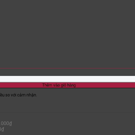
Thêm vào giỏ hàng
iều so với cảm nhận.
.000
₫
0
₫