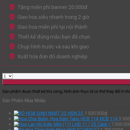
Tặng miễn phí banner 20.000đ
Giao hoa siêu nhanh trong 2 giờ
Giao hoa miễn phí tại nội thành
Thiết kế đúng mẫu bạn đã chọn
Chụp hình trước và sau khi giao
Xuất hóa đơn đỏ doanh nghiệp
Sản phẩm được thiết kế thủ công, hình ảnh thực tế có thể thay đổi ít nh
Sản Phẩm Mua Nhiều
HSN 33
1.500.000
₫
HCB 114
3.500
LHĐ 11 ( 25 Cành )
7.000.00
HSN 07
1.700.000
₫