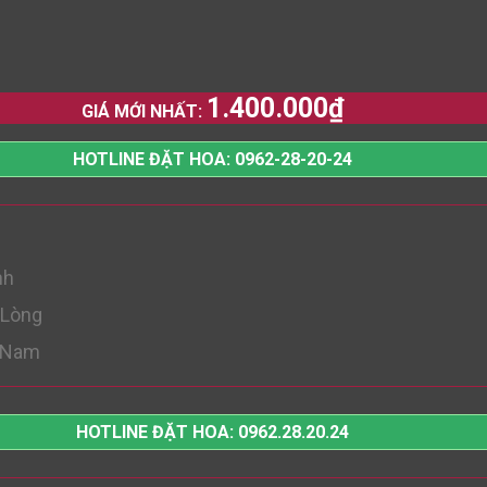
1.400.000
₫
GIÁ MỚI NHẤT:
HOTLINE ĐẶT HOA: 0962-28-20-24
nh
 Lòng
t Nam
HOTLINE ĐẶT HOA: 0962.28.20.24