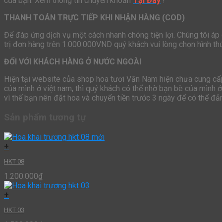
của bạn. Xem thông tin chuyển khoản
Tại Đây
!
THANH TOÁN TRỰC TIẾP KHI NHẬN HÀNG (COD)
Để đáp ứng dịch vụ một cách nhanh chóng tiện lợi. Chúng tôi áp
trị đơn hàng trên 1.000.000VND quý khách vui lòng chọn hình t
ĐỐI VỚI KHÁCH HÀNG Ở NƯỚC NGOÀI
Hiện tại website của shop hoa tươi Văn Nam hiện chưa cung cấp 
của mình ở việt nam, thì quý khách có thể nhờ bạn bè của mình 
vì thế bạn nên đặt hoa và chuyển tiền trước 3 ngày để có thể đ
Sản phẩm tương tự
+
HKT 08
1.200.000
₫
+
HKT 03