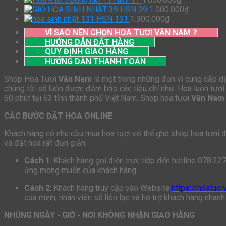
HSN 39
1.000.000
₫
HSN 131
1.300.000
₫
VÌ SAO NÊN CHỌN HOA TƯƠI VĂN NAM ?
HƯỚNG DẪN ĐẶT HÀNG
QUY ĐỊNH GIAO HÀNG
HƯỚNG DẪN THANH TOÁN
Shop Hoa Tươi
Văn Nam
là một trong những đơn vị cung cấp dịc
chúng tôi sẽ luôn được đảm bảo các tiêu chí như: Hoa luôn tươi 
60 phút tại 63 tỉnh thành phố Việt Nam. Shop hoa tươi
Văn Nam
CÁC BƯỚC ĐẶT HOA ONLINE
Khách hàng có nhu cầu mua hoa tươi có thể ghé shop hoa tươi để 
và đặt hoa rất đơn giản:
Cách 1
: Khách hàng gọi điện trực tiếp đến hotline 078.22
ứng mong muốn của khách hàng.
Cách 2
: Khách hàng truy cập vào Website:
https://hoatuo
của mình, nhân viên sẽ liên lạc và hỗ trợ khách hàng nhanh
NHỮNG NGÀY - GIỜ - NƠI KHÔNG NHẬN GIAO HÀNG