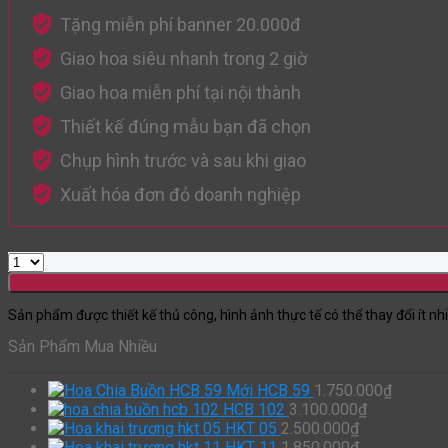
Tặng miễn phí banner 20.000đ
Giao hoa siêu nhanh trong 2 giờ
Giao hoa miễn phí tại nội thành
Thiết kế đúng mẫu bạn đã chọn
Chụp hình trước và sau khi giao
Xuất hóa đơn đỏ doanh nghiệp
Sản phẩm được thiết kế thủ công, hình ảnh thực tế có thể thay đổi ít nh
Sản Phẩm Mua Nhiều
HCB 59
1.750.000
₫
HCB 102
3.100.000
₫
HKT 05
2.500.000
₫
HKT 11
1.850.000
₫