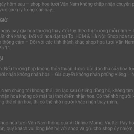
ngày hôm sau – shop hoa tươi Văn Nam không chấp nhận chuyển p
 vực cách ly trong sân bay…
GIỜ
 ngày này giá hoa thường thay đổi tùy theo thị trường mỗi năm –
bất khả kháng. Đối với hoa đặt tại Tp. HCM & Hà Nội: Shop hoa t
 thông cảm – Đối với các tỉnh thành khác shop hoa tươi Văn Nam 
19/11.
ẠI
n. Nếu trường hợp không thỏa thuận được, bởi đặc thù của hoa tươi
ười nhận không nhận hoa – Gia quyến không nhận phúng viếng – 
n Nam chúng tôi không thể liên lạc sau 6 tiếng đồng hồ, không t
nhận hoa không có mặt tại thời điểm nhận hoa. Có thể nhờ người k
g thể nhận hoa, thì có thể nhờ người khác nhận thay mình.
 shop hoa tươi Văn Nam thông qua Ví Online Momo, Viettel Pay 
n, quý khách vui lòng liên hệ với shop và gửi cho shop ủy nhiệm