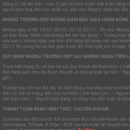
Mùng 01 tết âm lịch – Sau 21giờ tối hôm trước đến 6:00 sáng 
người giao hoa, khu vực chiến sự, khu vực đang bị thiên tai, khu
NHỮNG TRƯỜNG HỢP KHÔNG ĐẢM BẢO GIAO HÀNG ĐÚNG 
Những ngày lễ tết: 14/02; 08/03; 20/10; 20/11… Ghi chú: Những
số điện thoai. Nhân viên không thể liên lạc được – Trường hợp 
cho bạn vì những ngày này đơn đặt hàng rất nhiều nên quý khách
20/11 thì chúng tôi sẽ cho giao trước đó một ngày tức là ngày 
QUY ĐỊNH NHỮNG TRƯỜNG HỢP SAU KHÔNG HOÀN TIỀN L
Trước hết chúng tôi sẽ liên hệ với Quý Khách để tham khảo ý kiế
đơn hàng xem như đã được chuyển và không hoàn lại tiền – Ng
giờ )
Trường hợp cho sai địa chỉ, số điện thoại, mà shop hoa tươi Vă
đến. Có thể sẽ mang đến một nơi khác ( tính thêm phí ) – Người 
tính thêm phí ) – Người nhận đang có công việc đột xuất và khôn
THANH TOÁN BẰNG HÌNH THỨC CHUYỂN KHOẢN
Quý khách khi đặt hoa có thể chọn hình thức chuyển khoản cho
Sacombank, TPbank, Á Châu - ACB. Sau khi hoàn tất chuyển khoả