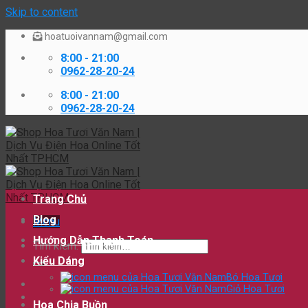
Skip to content
hoatuoivannam@gmail.com
8:00 - 21:00
0962-28-20-24
8:00 - 21:00
0962-28-20-24
Trang Chủ
Blog
Menu
Hướng Dẫn Thanh Toán
Tìm kiếm:
Kiểu Dáng
Bó Hoa Tươi
Giỏ Hoa Tươi
Hoa Chia Buồn