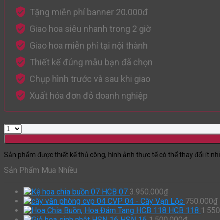
Tặng miễn phí banner 20.000đ
Giao hoa siêu nhanh trong 2 giờ
Giao hoa miễn phí tại nội thành
Thiết kế đúng mẫu bạn đã chọn
Chụp hình trước và sau khi giao
Xuất hóa đơn đỏ doanh nghiệp
Sản phẩm được thiết kế thủ công, hình ảnh thực tế có thể thay đổi ít nh
Sản Phẩm Mua Nhiều
HCB 07
3.950.000
₫
CVP 04 - Cây Vạn Lộc
750.000
₫
HCB 118
1.550
HSN 16
1.500.000
₫