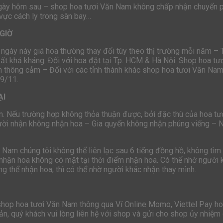
ngày hôm sau – shop hoa tươi Văn Nam không chấp nhận chuyển p
 vực cách ly trong sân bay…
GIỜ
 ngày này giá hoa thường thay đổi tùy theo thị trường mỗi năm –
bất khả kháng. Đối với hoa đặt tại Tp. HCM & Hà Nội: Shop hoa t
 thông cảm – Đối với các tỉnh thành khác shop hoa tươi Văn Nam 
19/11.
ẠI
n. Nếu trường hợp không thỏa thuận được, bởi đặc thù của hoa tươi
ười nhận không nhận hoa – Gia quyến không nhận phúng viếng – 
n Nam chúng tôi không thể liên lạc sau 6 tiếng đồng hồ, không t
nhận hoa không có mặt tại thời điểm nhận hoa. Có thể nhờ người k
g thể nhận hoa, thì có thể nhờ người khác nhận thay mình.
 shop hoa tươi Văn Nam thông qua Ví Online Momo, Viettel Pay 
n, quý khách vui lòng liên hệ với shop và gửi cho shop ủy nhiệm