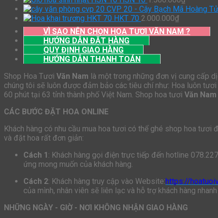
CVP 20 - Cây Bạch Mã Hoàng T
HKT 70
2.000.000
₫
VÌ SAO NÊN CHỌN HOA TƯƠI VĂN NAM ?
HƯỚNG DẪN ĐẶT HÀNG
QUY ĐỊNH GIAO HÀNG
HƯỚNG DẪN THANH TOÁN
Shop Hoa Tươi
Văn Nam
là một trong những đơn vị cung cấp dịc
chúng tôi sẽ luôn được đảm bảo các tiêu chí như: Hoa luôn tươi 
60 phút tại 63 tỉnh thành phố Việt Nam. Shop hoa tươi
Văn Nam
CÁC BƯỚC ĐẶT HOA ONLINE
Khách hàng có nhu cầu mua hoa tươi có thể ghé shop hoa tươi để 
và đặt hoa rất đơn giản:
Cách 1
: Khách hàng gọi điện trực tiếp đến hotline 078.22
ứng mong muốn của khách hàng.
Cách 2
: Khách hàng truy cập vào Website:
https://hoatuo
của mình, nhân viên sẽ liên lạc và hỗ trợ khách hàng nhanh
NHỮNG NGÀY - GIỜ - NƠI KHÔNG NHẬN GIAO HÀNG