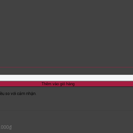
Thêm vào giỏ hàng
iều so với cảm nhận.
.000
₫