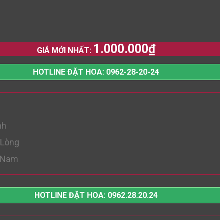
1.000.000
₫
GIÁ MỚI NHẤT:
HOTLINE ĐẶT HOA: 0962-28-20-24
nh
 Lòng
t Nam
HOTLINE ĐẶT HOA: 0962.28.20.24