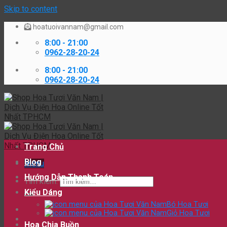
Skip to content
hoatuoivannam@gmail.com
8:00 - 21:00
0962-28-20-24
8:00 - 21:00
0962-28-20-24
Trang Chủ
Blog
Menu
Hướng Dẫn Thanh Toán
Tìm kiếm:
Kiểu Dáng
Bó Hoa Tươi
Giỏ Hoa Tươi
Hoa Chia Buồn