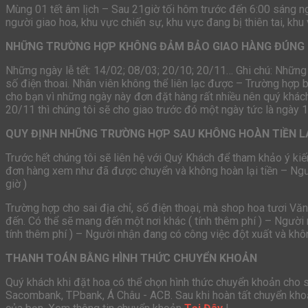
Mùng 01 tết âm lịch – Sau 21giờ tối hôm trước đến 6:00 sáng 
người giao hoa, khu vực chiến sự, khu vực đang bị thiên tai, khu
NHỮNG TRƯỜNG HỢP KHÔNG ĐẢM BẢO GIAO HÀNG ĐÚNG 
Những ngày lễ tết: 14/02; 08/03; 20/10; 20/11… Ghi chú: Những
số điện thoai. Nhân viên không thể liên lạc được – Trường hợp 
cho bạn vì những ngày này đơn đặt hàng rất nhiều nên quý khách
20/11 thì chúng tôi sẽ cho giao trước đó một ngày tức là ngày 
QUY ĐỊNH NHỮNG TRƯỜNG HỢP SAU KHÔNG HOÀN TIỀN L
Trước hết chúng tôi sẽ liên hệ với Quý Khách để tham khảo ý kiế
đơn hàng xem như đã được chuyển và không hoàn lại tiền – Ng
giờ )
Trường hợp cho sai địa chỉ, số điện thoại, mà shop hoa tươi Vă
đến. Có thể sẽ mang đến một nơi khác ( tính thêm phí ) – Người 
tính thêm phí ) – Người nhận đang có công việc đột xuất và khôn
THANH TOÁN BẰNG HÌNH THỨC CHUYỂN KHOẢN
Quý khách khi đặt hoa có thể chọn hình thức chuyển khoản cho
Sacombank, TPbank, Á Châu - ACB. Sau khi hoàn tất chuyển khoả