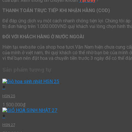
của bạn. Xem thông tin chuyển khoản
Tại Đây
!
THANH TOÁN TRỰC TIẾP KHI NHẬN HÀNG (COD)
Để đáp ứng dịch vụ một cách nhanh chóng tiện lợi. Chúng tôi áp
trị đơn hàng trên 1.000.000VND quý khách vui lòng chọn hình t
ĐỐI VỚI KHÁCH HÀNG Ở NƯỚC NGOÀI
Hiện tại website của shop hoa tươi Văn Nam hiện chưa cung cấp 
của mình ở việt nam, thì quý khách có thể nhờ bạn bè của mình 
vì thế bạn nên đặt hoa và chuyển tiền trước 3 ngày để có thể đ
Sản phẩm tương tự
+
HSN 25
1.500.000
₫
+
HSN 27