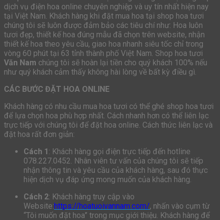
dịch vụ điện hoa online chuyên nghiệp và uy tín nhất hiện nay
tại Việt Nam. Khách hàng khi đặt mua hoa tại shop hoa tươi
chúng tôi sẽ luôn được đảm bảo các tiêu chí như: Hoa luôn
tươi đẹp, thiết kế hoa đúng mẫu đã chọn trên website, nhận
thiết kế hoa theo yêu cầu, giao hoa nhanh siêu tốc chỉ trong
vòng 60 phút tại 63 tỉnh thành phố Việt Nam. Shop hoa tươi
Văn Nam
chúng tôi sẽ hoàn lại tiền cho quý khách 100% nếu
như quý khách cảm thấy không hài lòng về bất kỳ điều gì.
CÁC BƯỚC ĐẶT HOA ONLINE
Khách hàng có nhu cầu mua hoa tươi có thể ghé shop hoa tươi
để lựa chọn hoa phù hợp nhất. Cách nhanh hơn có thể liên lạc
trực tiếp với chúng tôi để đặt hoa online. Cách thức liên lạc và
đặt hoa rất đơn giản:
Cách 1
: Khách hàng gọi điện trực tiếp đến hotline
078.227.0452. Nhân viên tư vấn của chúng tôi sẽ tiếp
nhận thông tin và yêu cầu của khách hàng, sau đó thực
hiện dịch vụ đáp ứng mong muốn của khách hàng.
Cách 2
: Khách hàng truy cập vào
Website:
https://hoatuoivannam.com/
, nhấn vào cụm từ
“Tôi muốn đặt hoa” trong mục giới thiệu. Khách hàng để