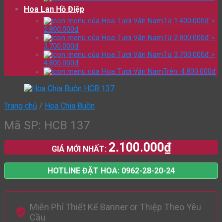
Hoa Lan Hồ Điệp
Từ 1.400.000đ >
2.800.000đ
Từ 2.800.000đ >
3.700.000đ
Từ 3.700.000đ >
4.800.000đ
Trên: 4.800.000đ
Trang chủ
/
Hoa Chia Buồn
Mã SP: HCB 137
2.100.000
₫
GIÁ MỚI NHẤT:
HOTLINE ĐẶT HOA: 0962-28-20-24
Miễn Phí Thiết Kế Banner or Thiệp Theo Yêu
Cầu