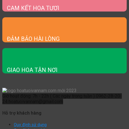
CAM KẾT HOA TƯƠI
ĐẢM BẢO HÀI LÒNG
GIAO HOA TẬN NƠI
Giờ hoạt động: 7h - 22h ( Các ngày trong tuần )
0962-28-20-
24
hoatuoivannam@gmail.com
Hỗ trợ khách hàng
Quy định sử dụng