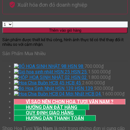
Xuất hóa đơn đỏ doanh nghiệp
Thêm vào giỏ hàng
Sản phẩm được thiết kế thủ công, hình ảnh thực tế có thể thay đổi ít
nhiều so với cảm nhận.
Sản Phẩm Mua Nhiều
HSN 98
700.000
₫
HSN 25
1.500.000
₫
HSN 02
1.800.000
₫
HCB 45
2.600.000
₫
HSN 139
500.000
₫
HCB 04
1.600.000
₫
VÌ SAO NÊN CHỌN HOA TƯƠI VĂN NAM ?
HƯỚNG DẪN ĐẶT HÀNG
QUY ĐỊNH GIAO HÀNG
HƯỚNG DẪN THANH TOÁN
Shop Hoa Tươi
Văn Nam
là một trong những đơn vị cung cấp