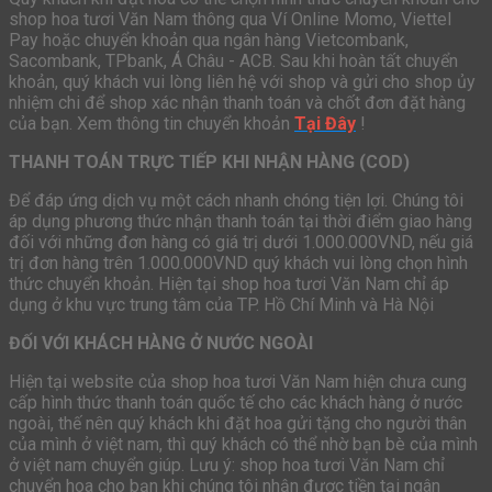
shop hoa tươi Văn Nam thông qua Ví Online Momo, Viettel
Pay hoặc chuyển khoản qua ngân hàng Vietcombank,
Sacombank, TPbank, Á Châu - ACB. Sau khi hoàn tất chuyển
khoản, quý khách vui lòng liên hệ với shop và gửi cho shop ủy
nhiệm chi để shop xác nhận thanh toán và chốt đơn đặt hàng
của bạn. Xem thông tin chuyển khoản
Tại Đây
!
THANH TOÁN TRỰC TIẾP KHI NHẬN HÀNG (COD)
Để đáp ứng dịch vụ một cách nhanh chóng tiện lợi. Chúng tôi
áp dụng phương thức nhận thanh toán tại thời điểm giao hàng
đối với những đơn hàng có giá trị dưới 1.000.000VND, nếu giá
trị đơn hàng trên 1.000.000VND quý khách vui lòng chọn hình
thức chuyển khoản. Hiện tại shop hoa tươi Văn Nam chỉ áp
dụng ở khu vực trung tâm của TP. Hồ Chí Minh và Hà Nội
ĐỐI VỚI KHÁCH HÀNG Ở NƯỚC NGOÀI
Hiện tại website của shop hoa tươi Văn Nam hiện chưa cung
cấp hình thức thanh toán quốc tế cho các khách hàng ở nước
ngoài, thế nên quý khách khi đặt hoa gửi tặng cho người thân
của mình ở việt nam, thì quý khách có thể nhờ bạn bè của mình
ở việt nam chuyển giúp. Lưu ý: shop hoa tươi Văn Nam chỉ
chuyển hoa cho bạn khi chúng tôi nhận được tiền tại ngân