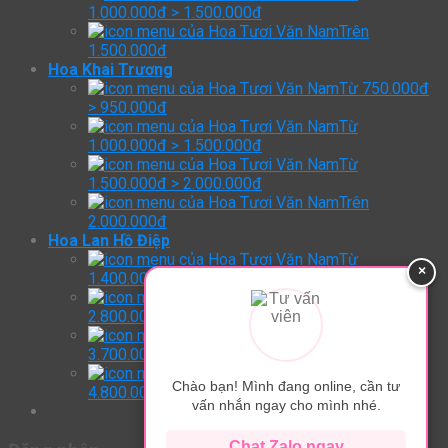
1.000.000đ > 1.500.000đ
Trên
1.500.000đ
Hoa Khai Trương
Từ 750.000đ
> 950.000đ
Từ
1.000.000đ > 1.500.000đ
Từ
1.500.000đ > 2.000.000đ
Trên
2.000.000đ
Hoa Lan Hồ Điệp
Từ
×
1.400.000đ > 2.800.000đ
Từ
2.800.000đ > 3.700.000đ
Từ
3.700.000đ > 4.800.000đ
Trên:
Chào bạn! Mình đang online, cần tư
4.800.000đ
vấn nhắn ngay cho mình nhé.
Chat Zalo ngay