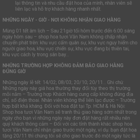
lại thông tin và nhu cầu đặt hoa của mình, nhân viên sẽ
liên lạc và hỗ trợ khách hàng nhanh nhất.
NHỮNG NGÀY - GIỜ - NƠI KHÔNG NHẬN GIAO HÀNG
Mùng 01 tết âm lịch – Sau 21giờ tối hôm trước đến 6:00 sáng
ngày hôm sau – shop hoa tươi Văn Nam không chấp nhận
chuyển phát trên: khu vực cấm quân sự, khu vực nguy hiểm cho
người giao hoa, khu vực chiến sự, khu vực đang bị thiên tai,
khu vực cách ly trong sân bay…
NHỮNG TRƯỜNG HỢP KHÔNG ĐẢM BẢO GIAO HÀNG
ĐÚNG GIỜ
Những ngày lễ tết: 14/02; 08/03; 20/10; 20/11… Ghi chú:
Những ngày này giá hoa thường thay đổi tùy theo thị trường
mỗi năm – Trường hợp Khách hàng cung cấp không đúng địa
chỉ, số điện thoai. Nhân viên không thể liên lạc được – Trường
hợp bất khả kháng. Đối với hoa đặt tại Tp. HCM & Hà Nội:
Shop hoa tươi Văn Nam sẽ tranh thủ giao hàng sớm nhất trong
ngày cho bạn vì những ngày này đơn đặt hàng rất nhiều nên
quý khách thông cảm – Đối với các tỉnh thành khác shop hoa
tươi Văn Nam chỉ nhận giao trước một ngày, ví dụ: bạn đặt hoa
tặng 20/11 thì chúng tôi sẽ cho giao trước đó một ngày tức là