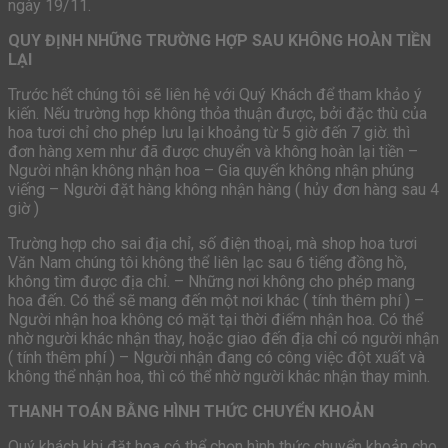
ngày 19/11.
QUY ĐỊNH NHỮNG TRƯỜNG HỢP SAU KHÔNG HOÀN TIỀN
LẠI
Trước hết chúng tôi sẽ liên hệ với Quý Khách để tham khảo ý
kiến. Nếu trường hợp không thỏa thuận được, bởi đặc thù của
hoa tươi chỉ cho phép lưu lại khoảng từ 5 giờ đến 7 giờ. thì
đơn hàng xem như đã được chuyển và không hoàn lại tiền –
Người nhận không nhận hoa – Gia quyến không nhận phúng
viếng – Người đặt hàng không nhận hàng ( hủy đơn hàng sau 4
giờ )
Trường hợp cho sai địa chỉ, số điện thoại, mà shop hoa tươi
Văn Nam chúng tôi không thể liên lạc sau 6 tiếng đồng hồ,
không tìm được địa chỉ. – Những nơi không cho phép mang
hoa đến. Có thể sẽ mang đến một nơi khác ( tính thêm phí ) –
Người nhận hoa không có mặt tại thời điểm nhận hoa. Có thể
nhờ người khác nhận thay, hoặc giao đến địa chỉ có người nhận
( tính thêm phí ) – Người nhận đang có công việc đột xuất và
không thể nhận hoa, thì có thể nhờ người khác nhận thay mình.
THANH TOÁN BẰNG HÌNH THỨC CHUYỂN KHOẢN
Quý khách khi đặt hoa có thể chọn hình thức chuyển khoản cho