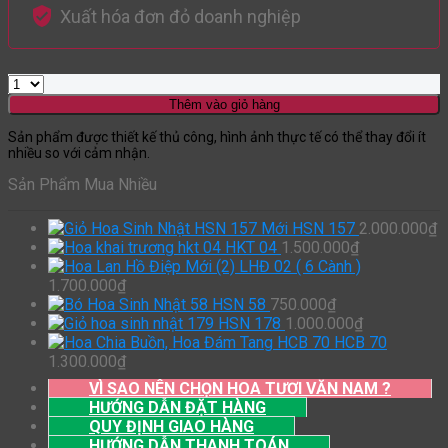
Xuất hóa đơn đỏ doanh nghiệp
Thêm vào giỏ hàng
Sản phẩm được thiết kế thủ công, hình ảnh thực tế có thể thay đổi ít
nhiều so với cảm nhận.
Sản Phẩm Mua Nhiều
HSN 157
2.000.000
₫
HKT 04
1.500.000
₫
LHĐ 02 ( 6 Cành )
1.700.000
₫
HSN 58
750.000
₫
HSN 178
1.000.000
₫
HCB 70
1.300.000
₫
VÌ SAO NÊN CHỌN HOA TƯƠI VĂN NAM ?
HƯỚNG DẪN ĐẶT HÀNG
QUY ĐỊNH GIAO HÀNG
HƯỚNG DẪN THANH TOÁN