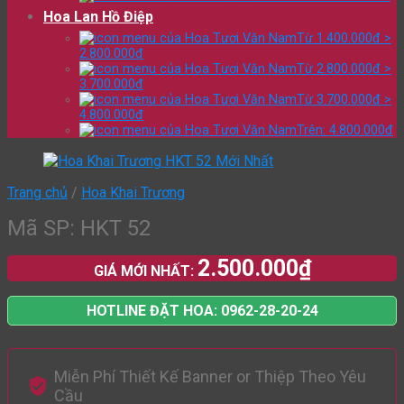
Hoa Lan Hồ Điệp
Từ 1.400.000đ >
2.800.000đ
Từ 2.800.000đ >
3.700.000đ
Từ 3.700.000đ >
4.800.000đ
Trên: 4.800.000đ
Trang chủ
/
Hoa Khai Trương
Mã SP: HKT 52
2.500.000
₫
GIÁ MỚI NHẤT:
HOTLINE ĐẶT HOA: 0962-28-20-24
Miễn Phí Thiết Kế Banner or Thiệp Theo Yêu
Cầu