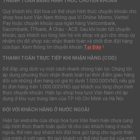
THANH TOÁN BẰNG HÌNH THỨC CHUYỂN KHOẢN
Quý khách khi đặt hoa có thể chọn hình thức chuyển khoản cho
shop hoa tươi Văn Nam thông qua Ví Online Momo, Viettel
Pay hoặc chuyển khoản qua ngân hàng Vietcombank,
Sacombank, TPbank, Á Châu - ACB. Sau khi hoàn tất chuyển
khoản, quý khách vui lòng liên hệ với shop và gửi cho shop ủy
nhiệm chi để shop xác nhận thanh toán và chốt đơn đặt hàng
của bạn. Xem thông tin chuyển khoản
Tại Đây
!
THANH TOÁN TRỰC TIẾP KHI NHẬN HÀNG (COD)
Để đáp ứng dịch vụ một cách nhanh chóng tiện lợi. Chúng tôi
áp dụng phương thức nhận thanh toán tại thời điểm giao hàng
đối với những đơn hàng có giá trị dưới 1.000.000VND, nếu giá
trị đơn hàng trên 1.000.000VND quý khách vui lòng chọn hình
thức chuyển khoản. Hiện tại shop hoa tươi Văn Nam chỉ áp
dụng ở khu vực trung tâm của TP. Hồ Chí Minh và Hà Nội
ĐỐI VỚI KHÁCH HÀNG Ở NƯỚC NGOÀI
Hiện tại website của shop hoa tươi Văn Nam hiện chưa cung
cấp hình thức thanh toán quốc tế cho các khách hàng ở nước
ngoài, thế nên quý khách khi đặt hoa gửi tặng cho người thân
của mình ở việt nam, thì quý khách có thể nhờ bạn bè của mình