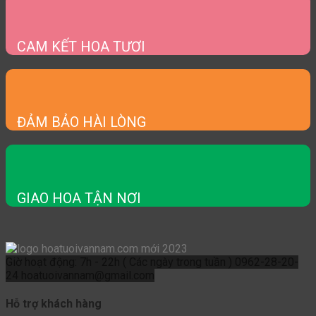
CAM KẾT HOA TƯƠI
ĐẢM BẢO HÀI LÒNG
GIAO HOA TẬN NƠI
Giờ hoạt động: 7h - 22h ( Các ngày trong tuần )
0962-28-20-
24
hoatuoivannam@gmail.com
Hỗ trợ khách hàng