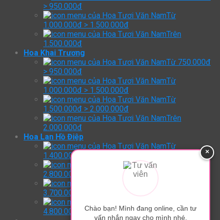
> 950.000đ
Từ
1.000.000đ > 1.500.000đ
Trên
1.500.000đ
Hoa Khai Trương
Từ 750.000đ
> 950.000đ
Từ
1.000.000đ > 1.500.000đ
Từ
1.500.000đ > 2.000.000đ
Trên
2.000.000đ
Hoa Lan Hồ Điệp
Từ
×
1.400.000đ > 2.800.000đ
Từ
2.800.000đ > 3.700.000đ
Từ
3.700.000đ > 4.800.000đ
Trên:
Chào bạn! Mình đang online, cần tư
4.800.000đ
vấn nhắn ngay cho mình nhé.