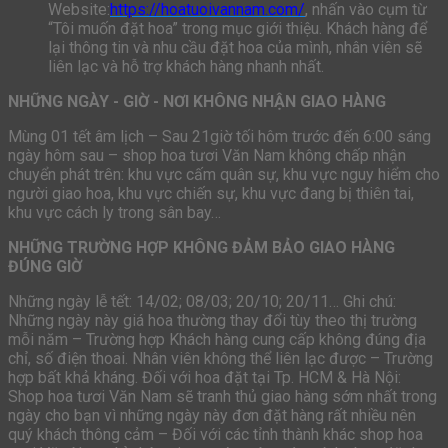
Website:
https://hoatuoivannam.com/
, nhấn vào cụm từ
“Tôi muốn đặt hoa” trong mục giới thiệu. Khách hàng để
lại thông tin và nhu cầu đặt hoa của mình, nhân viên sẽ
liên lạc và hỗ trợ khách hàng nhanh nhất.
NHỮNG NGÀY - GIỜ - NƠI KHÔNG NHẬN GIAO HÀNG
Mùng 01 tết âm lịch – Sau 21giờ tối hôm trước đến 6:00 sáng
ngày hôm sau – shop hoa tươi Văn Nam không chấp nhận
chuyển phát trên: khu vực cấm quân sự, khu vực nguy hiểm cho
người giao hoa, khu vực chiến sự, khu vực đang bị thiên tai,
khu vực cách ly trong sân bay…
NHỮNG TRƯỜNG HỢP KHÔNG ĐẢM BẢO GIAO HÀNG
ĐÚNG GIỜ
Những ngày lễ tết: 14/02; 08/03; 20/10; 20/11… Ghi chú:
Những ngày này giá hoa thường thay đổi tùy theo thị trường
mỗi năm – Trường hợp Khách hàng cung cấp không đúng địa
chỉ, số điện thoai. Nhân viên không thể liên lạc được – Trường
hợp bất khả kháng. Đối với hoa đặt tại Tp. HCM & Hà Nội:
Shop hoa tươi Văn Nam sẽ tranh thủ giao hàng sớm nhất trong
ngày cho bạn vì những ngày này đơn đặt hàng rất nhiều nên
quý khách thông cảm – Đối với các tỉnh thành khác shop hoa