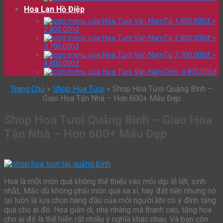
Hoa Lan Hồ Điệp
Từ 1.400.000đ >
2.800.000đ
Từ 2.800.000đ >
3.700.000đ
Từ 3.700.000đ >
4.800.000đ
Trên: 4.800.000đ
Trang Chủ
»
Shop Hoa Tươi
»
Shop Hoa Tươi Quảng Bình –
Giao Hoa Tận Nhà – Hơn 600+ Mẫu Đẹp
Shop Hoa Tươi Quảng Bình – Giao Hoa
Tận Nhà – Hơn 600+ Mẫu Đẹp
Hoa là một món quà không thể thiếu vào mỗi dịp lễ tết, sinh
nhật,..Mặc dù không phải món quà xa xỉ, hay đắt tiền nhưng nó
lại luôn là lựa chọn hàng đầu của mỗi người khi có ý định tặng
quà cho ai đó. Hoa giản dị, nhẹ nhàng mà thanh cao, tặng hoa
cho ai đó là thể hiện rất nhiều ý nghĩa khác nhau. Và bạn còn