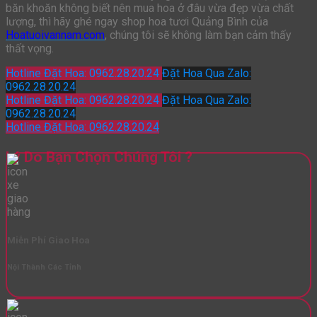
băn khoăn không biết nên mua hoa ở đâu vừa đẹp vừa chất
lượng, thì hãy ghé ngay shop hoa tươi Quảng Bình của
Hoatuoivannam.com
, chúng tôi sẽ không làm bạn cảm thấy
thất vọng.
Hotline Đặt Hoa: 0962.28.20.24
Đặt Hoa Qua Zalo:
0962.28.20.24
Hotline Đặt Hoa: 0962.28.20.24
Đặt Hoa Qua Zalo:
0962.28.20.24
Hotline Đặt Hoa: 0962.28.20.24
Lý Do Bạn Chọn Chúng Tôi ?
Miễn Phí Giao Hoa
Nội Thành Các Tỉnh