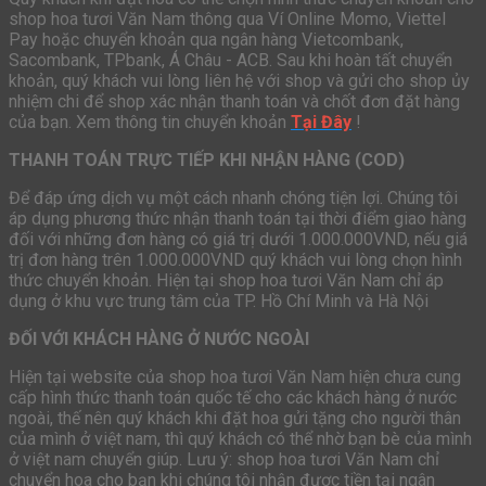
shop hoa tươi Văn Nam thông qua Ví Online Momo, Viettel
Pay hoặc chuyển khoản qua ngân hàng Vietcombank,
Sacombank, TPbank, Á Châu - ACB. Sau khi hoàn tất chuyển
khoản, quý khách vui lòng liên hệ với shop và gửi cho shop ủy
nhiệm chi để shop xác nhận thanh toán và chốt đơn đặt hàng
của bạn. Xem thông tin chuyển khoản
Tại Đây
!
THANH TOÁN TRỰC TIẾP KHI NHẬN HÀNG (COD)
Để đáp ứng dịch vụ một cách nhanh chóng tiện lợi. Chúng tôi
áp dụng phương thức nhận thanh toán tại thời điểm giao hàng
đối với những đơn hàng có giá trị dưới 1.000.000VND, nếu giá
trị đơn hàng trên 1.000.000VND quý khách vui lòng chọn hình
thức chuyển khoản. Hiện tại shop hoa tươi Văn Nam chỉ áp
dụng ở khu vực trung tâm của TP. Hồ Chí Minh và Hà Nội
ĐỐI VỚI KHÁCH HÀNG Ở NƯỚC NGOÀI
Hiện tại website của shop hoa tươi Văn Nam hiện chưa cung
cấp hình thức thanh toán quốc tế cho các khách hàng ở nước
ngoài, thế nên quý khách khi đặt hoa gửi tặng cho người thân
của mình ở việt nam, thì quý khách có thể nhờ bạn bè của mình
ở việt nam chuyển giúp. Lưu ý: shop hoa tươi Văn Nam chỉ
chuyển hoa cho bạn khi chúng tôi nhận được tiền tại ngân