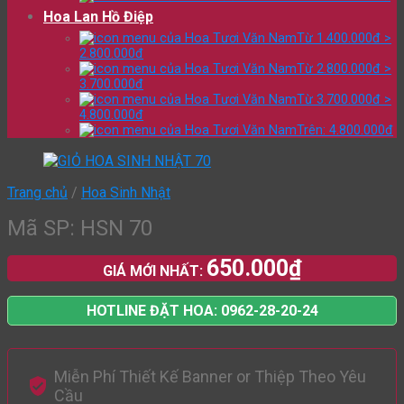
Hoa Lan Hồ Điệp
Từ 1.400.000đ >
2.800.000đ
Từ 2.800.000đ >
3.700.000đ
Từ 3.700.000đ >
4.800.000đ
Trên: 4.800.000đ
Trang chủ
/
Hoa Sinh Nhật
Mã SP: HSN 70
650.000
₫
GIÁ MỚI NHẤT:
HOTLINE ĐẶT HOA: 0962-28-20-24
Miễn Phí Thiết Kế Banner or Thiệp Theo Yêu
Cầu