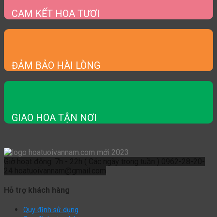
CAM KẾT HOA TƯƠI
ĐẢM BẢO HÀI LÒNG
GIAO HOA TẬN NƠI
Giờ hoạt động: 7h - 22h ( Các ngày trong tuần )
0962-28-20-
24
hoatuoivannam@gmail.com
Hỗ trợ khách hàng
Quy định sử dụng