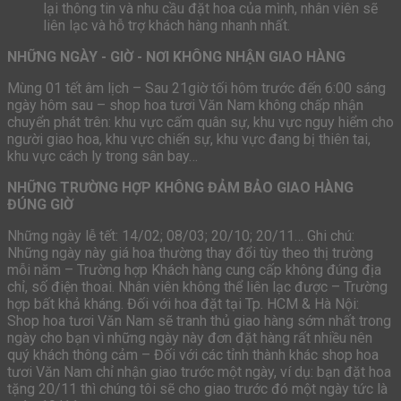
lại thông tin và nhu cầu đặt hoa của mình, nhân viên sẽ
liên lạc và hỗ trợ khách hàng nhanh nhất.
NHỮNG NGÀY - GIỜ - NƠI KHÔNG NHẬN GIAO HÀNG
Mùng 01 tết âm lịch – Sau 21giờ tối hôm trước đến 6:00 sáng
ngày hôm sau – shop hoa tươi Văn Nam không chấp nhận
chuyển phát trên: khu vực cấm quân sự, khu vực nguy hiểm cho
người giao hoa, khu vực chiến sự, khu vực đang bị thiên tai,
khu vực cách ly trong sân bay…
NHỮNG TRƯỜNG HỢP KHÔNG ĐẢM BẢO GIAO HÀNG
ĐÚNG GIỜ
Những ngày lễ tết: 14/02; 08/03; 20/10; 20/11… Ghi chú:
Những ngày này giá hoa thường thay đổi tùy theo thị trường
mỗi năm – Trường hợp Khách hàng cung cấp không đúng địa
chỉ, số điện thoai. Nhân viên không thể liên lạc được – Trường
hợp bất khả kháng. Đối với hoa đặt tại Tp. HCM & Hà Nội:
Shop hoa tươi Văn Nam sẽ tranh thủ giao hàng sớm nhất trong
ngày cho bạn vì những ngày này đơn đặt hàng rất nhiều nên
quý khách thông cảm – Đối với các tỉnh thành khác shop hoa
tươi Văn Nam chỉ nhận giao trước một ngày, ví dụ: bạn đặt hoa
tặng 20/11 thì chúng tôi sẽ cho giao trước đó một ngày tức là