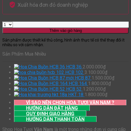
Xuất hóa đơn đỏ doanh nghiệp
Thêm vào giỏ hàng
Sản phẩm được thiết kế thủ công, hình ảnh thực tế có thể thay đổi ít
nhiều so với cảm nhận.
Sản Phẩm Mua Nhiều
HCB 36
2.000.000
₫
HCB 102
3.100.000
₫
HCB 87
1.500.000
₫
HCB 164
1.800.000
₫
HCB 52
1.200.000
₫
HKT 18
1.800.000
₫
VÌ SAO NÊN CHỌN HOA TƯƠI VĂN NAM ?
HƯỚNG DẪN ĐẶT HÀNG
QUY ĐỊNH GIAO HÀNG
HƯỚNG DẪN THANH TOÁN
Shop Hoa Tươi
Văn Nam
là một trong những đơn vị cung cấp