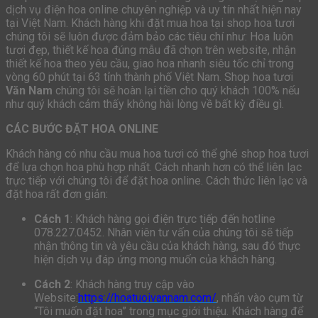
dịch vụ điện hoa online chuyên nghiệp và uy tín nhất hiện nay
tại Việt Nam. Khách hàng khi đặt mua hoa tại shop hoa tươi
chúng tôi sẽ luôn được đảm bảo các tiêu chí như: Hoa luôn
tươi đẹp, thiết kế hoa đúng mẫu đã chọn trên website, nhận
thiết kế hoa theo yêu cầu, giao hoa nhanh siêu tốc chỉ trong
vòng 60 phút tại 63 tỉnh thành phố Việt Nam. Shop hoa tươi
Văn Nam
chúng tôi sẽ hoàn lại tiền cho quý khách 100% nếu
như quý khách cảm thấy không hài lòng về bất kỳ điều gì.
CÁC BƯỚC ĐẶT HOA ONLINE
Khách hàng có nhu cầu mua hoa tươi có thể ghé shop hoa tươi
để lựa chọn hoa phù hợp nhất. Cách nhanh hơn có thể liên lạc
trực tiếp với chúng tôi để đặt hoa online. Cách thức liên lạc và
đặt hoa rất đơn giản:
Cách 1
: Khách hàng gọi điện trực tiếp đến hotline
078.227.0452. Nhân viên tư vấn của chúng tôi sẽ tiếp
nhận thông tin và yêu cầu của khách hàng, sau đó thực
hiện dịch vụ đáp ứng mong muốn của khách hàng.
Cách 2
: Khách hàng truy cập vào
Website:
https://hoatuoivannam.com/
, nhấn vào cụm từ
“Tôi muốn đặt hoa” trong mục giới thiệu. Khách hàng để