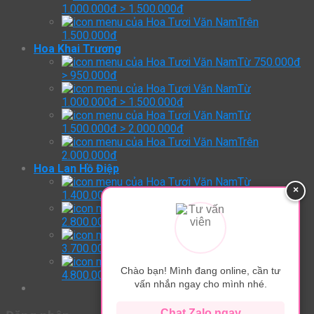
1.000.000đ > 1.500.000đ
Trên
1.500.000đ
Hoa Khai Trương
Từ 750.000đ
> 950.000đ
Từ
1.000.000đ > 1.500.000đ
Từ
1.500.000đ > 2.000.000đ
Trên
2.000.000đ
Hoa Lan Hồ Điệp
Từ
×
1.400.000đ > 2.800.000đ
Từ
2.800.000đ > 3.700.000đ
Từ
3.700.000đ > 4.800.000đ
Trên:
Chào bạn! Mình đang online, cần tư
4.800.000đ
vấn nhắn ngay cho mình nhé.
Chat Zalo ngay