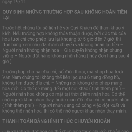
ngày 19/11.
QUY ĐỊNH NHỮNG TRƯỜNG HỢP SAU KHÔNG HOÀN TIỀN
LẠI
Trước hết chúng tôi sẽ liên hệ với Quý Khách để tham khảo ý
kiến. Nếu trường hợp không thỏa thuận được, bởi đặc thù của
hoa tươi chỉ cho phép lưu lại khoảng từ 5 giờ đến 7 giờ. thì
đơn hàng xem như đã được chuyển và không hoàn lại tiền –
Người nhận không nhận hoa – Gia quyến không nhận phúng
viếng – Người đặt hàng không nhận hàng ( hủy đơn hàng sau 4
giờ )
Trường hợp cho sai địa chỉ, số điện thoại, mà shop hoa tươi
Văn Nam chúng tôi không thể liên lạc sau 6 tiếng đồng hồ,
không tìm được địa chỉ. – Những nơi không cho phép mang
hoa đến. Có thể sẽ mang đến một nơi khác ( tính thêm phí ) –
Người nhận hoa không có mặt tại thời điểm nhận hoa. Có thể
nhờ người khác nhận thay, hoặc giao đến địa chỉ có người nhận
( tính thêm phí ) – Người nhận đang có công việc đột xuất và
không thể nhận hoa, thì có thể nhờ người khác nhận thay mình.
THANH TOÁN BẰNG HÌNH THỨC CHUYỂN KHOẢN
Quý khách khi đặt hoa có thể chọn hình thức chuyển khoản cho