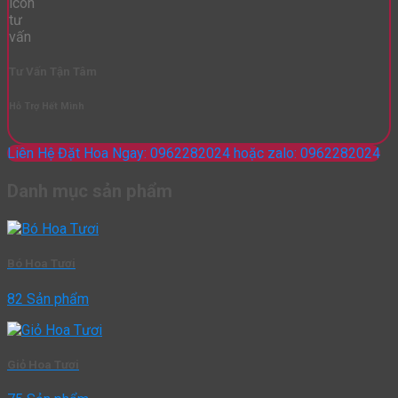
Tư Vấn Tận Tâm
Hỗ Trợ Hết Mình
Liên Hệ Đặt Hoa Ngay: 0962282024 hoặc zalo: 0962282024
Danh mục sản phẩm
Bó Hoa Tươi
82 Sản phẩm
Giỏ Hoa Tươi