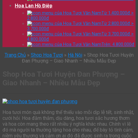
Hoa Lan Hồ Điệp
Từ 1.400.000đ >
2.800.000đ
Từ 2.800.000đ >
3.700.000đ
Từ 3.700.000đ >
4.800.000đ
Trên: 4.800.000đ
Trang Chủ
»
Shop Hoa Tươi
»
Hà Nội
»
Shop Hoa Tươi Huyện
Đan Phượng – Giao Nhanh – Nhiều Mẫu Đẹp
Shop Hoa Tươi Huyện Đan Phượng –
Giao Nhanh – Nhiều Mẫu Đẹp
Hoa tươi món quà không thể thiếu vào mỗi dịp lễ tết, sinh nhật,
cưới hỏi. Hoa đằm thắm, dịu dàng, hoa tươi sắc hương thơm
và hoa còn mang theo rất nhiều ý nghĩa khác nhau. Chính vì lẽ
đó mà người ta thường tặng hoa cho nhau, để bày tỏ tình cảm,
niềm yêu thương và cảm ơn ai đó đã được sinh ra trong cuộc