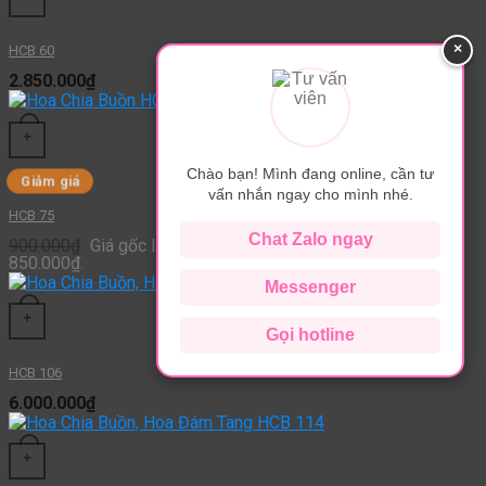
×
HCB 60
2.850.000
₫
+
Chào bạn! Mình đang online, cần tư
Giảm giá
vấn nhắn ngay cho mình nhé.
HCB 75
Chat Zalo ngay
900.000
₫
Giá gốc là: 900.000₫.
850.000
₫
Giá hiện tại là:
850.000₫.
Messenger
+
Gọi hotline
HCB 106
6.000.000
₫
+