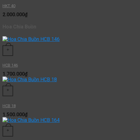
HKT 40
2.000.000
₫
Hoa Chia Buồn
+
HCB 146
1.700.000
₫
+
HCB 18
1.500.000
₫
+