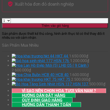
Xuất hóa đơn đỏ doanh nghiệp
Thêm vào giỏ hàng
Sản phẩm được thiết kế thủ công, hình ảnh thực tế có thể thay đổi ít
nhiều so với cảm nhận.
Sản Phẩm Mua Nhiều
HKT 44
1.650.000
₫
HSN 176
1.200.000
₫
LHĐ 05 ( 9 Cành )
2.600.000
₫
HCB 40
1.600.000
₫
HKT 75
2.500.000
₫
HSN 137
500.000
₫
VÌ SAO NÊN CHỌN HOA TƯƠI VĂN NAM ?
HƯỚNG DẪN ĐẶT HÀNG
QUY ĐỊNH GIAO HÀNG
HƯỚNG DẪN THANH TOÁN