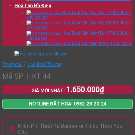
Hoa Lan Hồ Điệp
Từ 1.400.000đ >
2.800.000đ
Từ 2.800.000đ >
3.700.000đ
Từ 3.700.000đ >
4.800.000đ
Trên: 4.800.000đ
Trang chủ
/
Hoa Khai Trương
Mã SP: HKT 44
1.650.000
₫
GIÁ MỚI NHẤT:
HOTLINE ĐẶT HOA: 0962-28-20-24
Miễn Phí Thiết Kế Banner or Thiệp Theo Yêu
Cầu