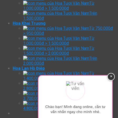
Từ
1.000.000đ > 1.500.000đ
Trên
1.500.000đ
Hoa Khai Trương
Từ 750.000đ
> 950.000đ
Từ
1.000.000đ > 1.500.000đ
Từ
1.500.000đ > 2.000.000đ
Trên
2.000.000đ
Hoa Lan Hồ Điệp
Từ
×
1.400.000đ > 2.800.000đ
Từ
2.800.000đ > 3.700.000đ
Từ
3.700.000đ > 4.800.000đ
Trên:
Chào bạn! Mình đang online, cần tư
4.800.000đ
vấn nhắn ngay cho mình nhé.