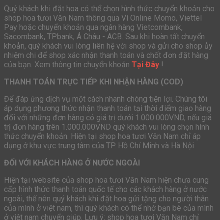
Quý khách khi đặt hoa có thể chọn hình thức chuyển khoản cho
shop hoa tươi Văn Nam thông qua Ví Online Momo, Viettel
Pay hoặc chuyển khoản qua ngân hàng Vietcombank,
Sacombank, TPbank, Á Châu - ACB. Sau khi hoàn tất chuyển
khoản, quý khách vui lòng liên hệ với shop và gửi cho shop ủy
nhiệm chi để shop xác nhận thanh toán và chốt đơn đặt hàng
của bạn. Xem thông tin chuyển khoản
Tại Đây
!
THANH TOÁN TRỰC TIẾP KHI NHẬN HÀNG (COD)
Để đáp ứng dịch vụ một cách nhanh chóng tiện lợi. Chúng tôi
áp dụng phương thức nhận thanh toán tại thời điểm giao hàng
đối với những đơn hàng có giá trị dưới 1.000.000VND, nếu giá
trị đơn hàng trên 1.000.000VND quý khách vui lòng chọn hình
thức chuyển khoản. Hiện tại shop hoa tươi Văn Nam chỉ áp
dụng ở khu vực trung tâm của TP. Hồ Chí Minh và Hà Nội
ĐỐI VỚI KHÁCH HÀNG Ở NƯỚC NGOÀI
Hiện tại website của shop hoa tươi Văn Nam hiện chưa cung
cấp hình thức thanh toán quốc tế cho các khách hàng ở nước
ngoài, thế nên quý khách khi đặt hoa gửi tặng cho người thân
của mình ở việt nam, thì quý khách có thể nhờ bạn bè của mình
ở việt nam chuyển giúp. Lưu ý: shop hoa tươi Văn Nam chỉ