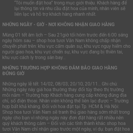
“Tôi muốn đặt hoa” trong mục giới thiệu. Khách hàng để
lại thông tin và nhu cầu đặt hoa của mình, nhân viên sẽ
liên lạc và hỗ trợ khách hàng nhanh nhất.
NHỮNG NGÀY - GIỜ - NƠI KHÔNG NHẬN GIAO HÀNG
Mùng 01 tết âm lịch – Sau 21giờ tối hôm trước đến 6:00 sáng
ngày hôm sau – shop hoa tươi Văn Nam không chấp nhận
chuyển phát trên: khu vực cấm quân sự, khu vực nguy hiểm cho
người giao hoa, khu vực chiến sự, khu vực đang bị thiên tai,
khu vực cách ly trong sân bay…
NHỮNG TRƯỜNG HỢP KHÔNG ĐẢM BẢO GIAO HÀNG
ĐÚNG GIỜ
Những ngày lễ tết: 14/02; 08/03; 20/10; 20/11… Ghi chú:
Những ngày này giá hoa thường thay đổi tùy theo thị trường
mỗi năm – Trường hợp Khách hàng cung cấp không đúng địa
chỉ, số điện thoai. Nhân viên không thể liên lạc được – Trường
hợp bất khả kháng. Đối với hoa đặt tại Tp. HCM & Hà Nội:
Shop hoa tươi Văn Nam sẽ tranh thủ giao hàng sớm nhất trong
ngày cho bạn vì những ngày này đơn đặt hàng rất nhiều nên
quý khách thông cảm – Đối với các tỉnh thành khác shop hoa
tươi Văn Nam chỉ nhận giao trước một ngày, ví dụ: bạn đặt hoa