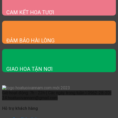
CAM KẾT HOA TƯƠI
ĐẢM BẢO HÀI LÒNG
GIAO HOA TẬN NƠI
Giờ hoạt động: 7h - 22h ( Các ngày trong tuần )
0962-28-20-
24
hoatuoivannam@gmail.com
Hỗ trợ khách hàng