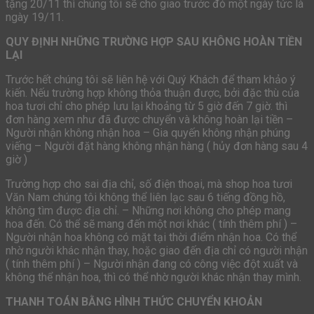
tặng 20/11 thì chúng tôi sẽ cho giao trước đó một ngày tức là
ngày 19/11.
QUY ĐỊNH NHỮNG TRƯỜNG HỢP SAU KHÔNG HOÀN TIỀN
LẠI
Trước hết chúng tôi sẽ liên hệ với Quý Khách để tham khảo ý
kiến. Nếu trường hợp không thỏa thuận được, bởi đặc thù của
hoa tươi chỉ cho phép lưu lại khoảng từ 5 giờ đến 7 giờ. thì
đơn hàng xem như đã được chuyển và không hoàn lại tiền –
Người nhận không nhận hoa – Gia quyến không nhận phúng
viếng – Người đặt hàng không nhận hàng ( hủy đơn hàng sau 4
giờ )
Trường hợp cho sai địa chỉ, số điện thoại, mà shop hoa tươi
Văn Nam chúng tôi không thể liên lạc sau 6 tiếng đồng hồ,
không tìm được địa chỉ. – Những nơi không cho phép mang
hoa đến. Có thể sẽ mang đến một nơi khác ( tính thêm phí ) –
Người nhận hoa không có mặt tại thời điểm nhận hoa. Có thể
nhờ người khác nhận thay, hoặc giao đến địa chỉ có người nhận
( tính thêm phí ) – Người nhận đang có công việc đột xuất và
không thể nhận hoa, thì có thể nhờ người khác nhận thay mình.
THANH TOÁN BẰNG HÌNH THỨC CHUYỂN KHOẢN