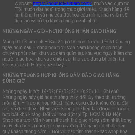
Website:
https://hoatuoivannam.com/
, nhấn vào cụm từ
“Tôi muốn đặt hoa” trong mục giới thiệu. Khách hàng để
lại thông tin và nhu cầu đặt hoa của mình, nhân viên sẽ
liên lạc và hỗ trợ khách hàng nhanh nhất.
NHỮNG NGÀY - GIỜ - NƠI KHÔNG NHẬN GIAO HÀNG
Mùng 01 tết âm lịch – Sau 21giờ tối hôm trước đến 6:00 sáng
ngày hôm sau – shop hoa tươi Văn Nam không chấp nhận
chuyển phát trên: khu vực cấm quân sự, khu vực nguy hiểm cho
người giao hoa, khu vực chiến sự, khu vực đang bị thiên tai,
khu vực cách ly trong sân bay…
NHỮNG TRƯỜNG HỢP KHÔNG ĐẢM BẢO GIAO HÀNG
ĐÚNG GIỜ
Những ngày lễ tết: 14/02; 08/03; 20/10; 20/11… Ghi chú:
Những ngày này giá hoa thường thay đổi tùy theo thị trường
mỗi năm – Trường hợp Khách hàng cung cấp không đúng địa
chỉ, số điện thoai. Nhân viên không thể liên lạc được – Trường
hợp bất khả kháng. Đối với hoa đặt tại Tp. HCM & Hà Nội:
Shop hoa tươi Văn Nam sẽ tranh thủ giao hàng sớm nhất trong
ngày cho bạn vì những ngày này đơn đặt hàng rất nhiều nên
quý khách thông cảm – Đối với các tỉnh thành khác shop hoa