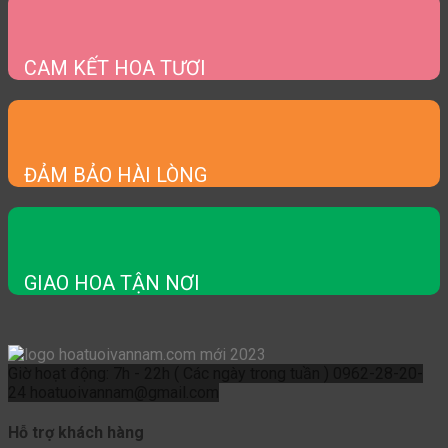
CAM KẾT HOA TƯƠI
ĐẢM BẢO HÀI LÒNG
GIAO HOA TẬN NƠI
Giờ hoạt động: 7h - 22h ( Các ngày trong tuần )
0962-28-20-
24
hoatuoivannam@gmail.com
Hỗ trợ khách hàng