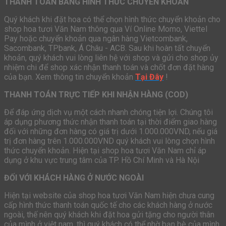
THANH TOÁN BẰNG HÌNH THỨC CHUYỂN KHOẢN
Quý khách khi đặt hoa có thể chọn hình thức chuyển khoản cho
shop hoa tươi Văn Nam thông qua Ví Online Momo, Viettel
Pay hoặc chuyển khoản qua ngân hàng Vietcombank,
Sacombank, TPbank, Á Châu - ACB. Sau khi hoàn tất chuyển
khoản, quý khách vui lòng liên hệ với shop và gửi cho shop ủy
nhiệm chi để shop xác nhận thanh toán và chốt đơn đặt hàng
của bạn. Xem thông tin chuyển khoản
Tại Đây
!
THANH TOÁN TRỰC TIẾP KHI NHẬN HÀNG (COD)
Để đáp ứng dịch vụ một cách nhanh chóng tiện lợi. Chúng tôi
áp dụng phương thức nhận thanh toán tại thời điểm giao hàng
đối với những đơn hàng có giá trị dưới 1.000.000VND, nếu giá
trị đơn hàng trên 1.000.000VND quý khách vui lòng chọn hình
thức chuyển khoản. Hiện tại shop hoa tươi Văn Nam chỉ áp
dụng ở khu vực trung tâm của TP. Hồ Chí Minh và Hà Nội
ĐỐI VỚI KHÁCH HÀNG Ở NƯỚC NGOÀI
Hiện tại website của shop hoa tươi Văn Nam hiện chưa cung
cấp hình thức thanh toán quốc tế cho các khách hàng ở nước
ngoài, thế nên quý khách khi đặt hoa gửi tặng cho người thân
của mình ở việt nam, thì quý khách có thể nhờ bạn bè của mình