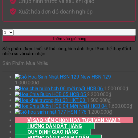
Chụp hình trước và sau khi giao
Xuất hóa đơn đỏ doanh nghiệp
Thêm vào giỏ hàng
Sản phẩm được thiết kế thủ công, hình ảnh thực tế có thể thay đổi ít
nhiều so với cảm nhận.
Sản Phẩm Mua Nhiều
HSN 129
1.000.000
₫
HCB 06
1.500.000
₫
HCB 05
2.200.000
₫
HKT 03
1.500.000
₫
HCB 04
1.600.000
₫
HSN 176
1.200.000
₫
VÌ SAO NÊN CHỌN HOA TƯƠI VĂN NAM ?
HƯỚNG DẪN ĐẶT HÀNG
QUY ĐỊNH GIAO HÀNG
HƯỚNG DẪN THANH TOÁN