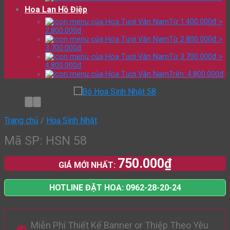
Hoa Lan Hồ Điệp
Từ 1.400.000đ >
2.800.000đ
Từ 2.800.000đ >
3.700.000đ
Từ 3.700.000đ >
4.800.000đ
Trên: 4.800.000đ
Trang chủ
/
Hoa Sinh Nhật
Mã SP: HSN 58
750.000
₫
GIÁ MỚI NHẤT:
HOTLINE ĐẶT HOA: 0962-28-20-24
Miễn Phí Thiết Kế Banner or Thiệp Theo Yêu