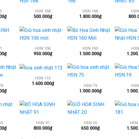
3
HSN 168
HSN 166
HSN
00
₫
500.000
₫
1.800.000
₫
800.
+
+
+
1
HSN 106
HSN 160
HSN
00
₫
950.000
₫
1.500.000
₫
1.200
+
+
+
HSN 113
1.600.000
₫
29
HSN 75
HSN
00
₫
1.000.000
₫
1.000
+
+
+
55
HSN 91
HSN 20
HSN 
00
₫
800.000
₫
650.000
₫
1.500