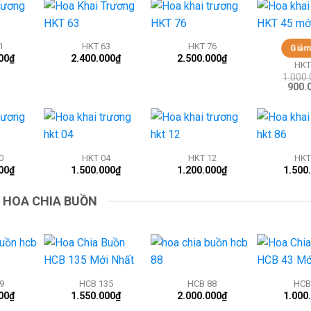
+
+
+
1
HKT 63
HKT 76
Giảm
00
₫
2.400.000
₫
2.500.000
₫
HKT
1.000
Giá
900.
gốc
là:
1.000
+
+
+
0
HKT 04
HKT 12
HKT
00
₫
1.500.000
₫
1.200.000
₫
1.500
HOA CHIA BUỒN
+
+
+
9
HCB 135
HCB 88
HCB
00
₫
1.550.000
₫
2.000.000
₫
1.000