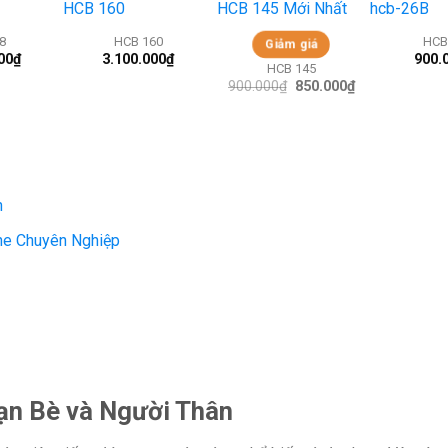
+
+
+
8
HCB 160
HCB
Giảm giá
00
₫
3.100.000
₫
900.
HCB 145
900.000
₫
Giá
850.000
₫
Giá
gốc
hiện
là:
tại
900.000₫.
là:
850.000₫.
n
ne Chuyên Nghiệp
ạn Bè và Người Thân