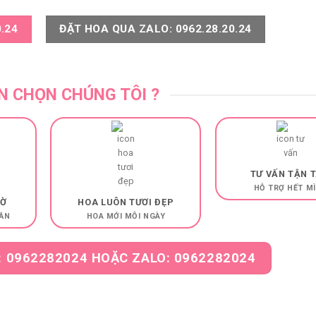
.24
ĐẶT HOA QUA ZALO: 0962.28.20.24
N CHỌN CHÚNG TÔI ?
TƯ VẤN TẬN 
HỖ TRỢ HẾT M
IỜ
HOA LUÔN TƯƠI ĐẸP
ẦN
HOA MỚI MỖI NGÀY
: 0962282024 HOẶC ZALO: 0962282024