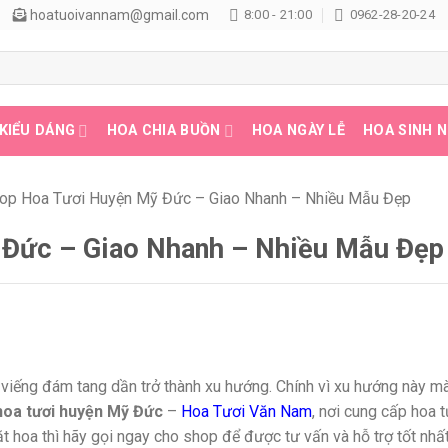
hoatuoivannam@gmail.com
8:00 - 21:00
0962-28-20-24
KIỂU DÁNG
HOA CHIA BUỒN
HOA NGÀY LỄ
HOA SINH 
op Hoa Tươi Huyện Mỹ Đức – Giao Nhanh – Nhiều Mẫu Đẹp
Đức – Giao Nhanh – Nhiều Mẫu Đẹp
ả viếng đám tang dần trở thành xu hướng. Chính vì xu hướng này m
hoa tươi huyện Mỹ Đức
–
Hoa Tươi Văn Nam
, nơi cung cấp hoa t
t hoa thì hãy gọi ngay cho shop để được tư vấn và hỗ trợ tốt nhất