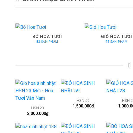
BÓ HOA TƯƠI
GIỎ HOA TƯƠI
82 SẢN PHẨM
75 SẢN PHẨM
+
+
+
HSN 59
HSN 2
1.500.000
₫
1.000.0
HSN 23
2.000.000
₫
+
+
+