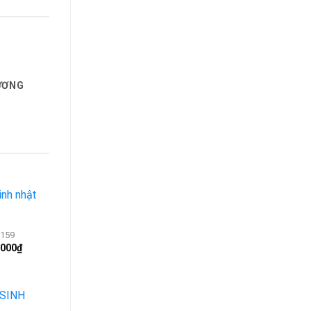
ƯƠNG
M
159
.000
₫