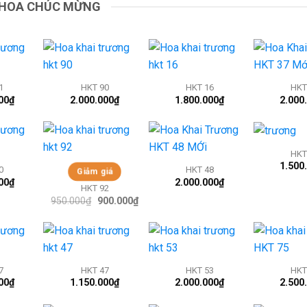
HOA CHÚC MỪNG
+
+
+
1
HKT 90
HKT 16
HKT
00
₫
2.000.000
₫
1.800.000
₫
2.000
+
+
+
HKT
1.500
0
HKT 48
Giảm giá
00
₫
2.000.000
₫
HKT 92
950.000
₫
Giá
900.000
₫
Giá
gốc
hiện
là:
tại
950.000₫.
là:
900.000₫.
+
+
+
7
HKT 47
HKT 53
HKT
00
₫
1.150.000
₫
2.000.000
₫
2.500