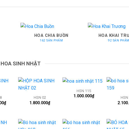
HOA CHIA BUỒN
HOA KHAI TR
162 SẢN PHẨM
92 SẢN PHẨ
HOA SINH NHẬT
+
+
+
HSN 115
1.000.000
₫
8
HSN 02
HSN 
00
₫
1.800.000
₫
2.100
+
+
+