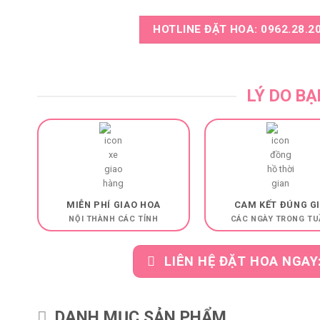
HOTLINE ĐẶT HOA: 0962.28.20
LÝ DO BẠ
MIỄN PHÍ GIAO HOA
CAM KẾT ĐÚNG G
NỘI THÀNH CÁC TỈNH
CÁC NGÀY TRONG TU
LIÊN HỆ ĐẶT HOA NGAY
DANH MỤC SẢN PHẨM