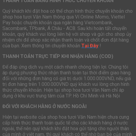
THANH TOÁN BẰNG HÌNH THỨC CHUYỂN KHOẢN
Quý khách khi đặt hoa có thể chọn hình thức chuyển khoản cho
shop hoa tươi Văn Nam thông qua Ví Online Momo, Viettel
Pay hoặc chuyển khoản qua ngân hàng Vietcombank,
Sacombank, TPbank, Á Châu - ACB. Sau khi hoàn tất chuyển
khoản, quý khách vui lòng liên hệ với shop và gửi cho shop ủy
nhiệm chi để shop xác nhận thanh toán và chốt đơn đặt hàng
của bạn. Xem thông tin chuyển khoản
Tại Đây
!
THANH TOÁN TRỰC TIẾP KHI NHẬN HÀNG (COD)
Để đáp ứng dịch vụ một cách nhanh chóng tiện lợi. Chúng tôi
áp dụng phương thức nhận thanh toán tại thời điểm giao hàng
đối với những đơn hàng có giá trị dưới 1.000.000VND, nếu giá
trị đơn hàng trên 1.000.000VND quý khách vui lòng chọn hình
thức chuyển khoản. Hiện tại shop hoa tươi Văn Nam chỉ áp
dụng ở khu vực trung tâm của TP. Hồ Chí Minh và Hà Nội
ĐỐI VỚI KHÁCH HÀNG Ở NƯỚC NGOÀI
Hiện tại website của shop hoa tươi Văn Nam hiện chưa cung
cấp hình thức thanh toán quốc tế cho các khách hàng ở nước
ngoài, thế nên quý khách khi đặt hoa gửi tặng cho người thân
của mình ở việt nam, thì quý khách có thể nhờ bạn bè của mình