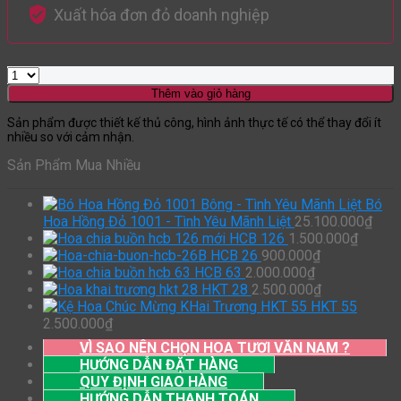
Xuất hóa đơn đỏ doanh nghiệp
Thêm vào giỏ hàng
Sản phẩm được thiết kế thủ công, hình ảnh thực tế có thể thay đổi ít
nhiều so với cảm nhận.
Sản Phẩm Mua Nhiều
Bó
Hoa Hồng Đỏ 1001 - Tình Yêu Mãnh Liệt
25.100.000
₫
HCB 126
1.500.000
₫
HCB 26
900.000
₫
HCB 63
2.000.000
₫
HKT 28
2.500.000
₫
HKT 55
2.500.000
₫
VÌ SAO NÊN CHỌN HOA TƯƠI VĂN NAM ?
HƯỚNG DẪN ĐẶT HÀNG
QUY ĐỊNH GIAO HÀNG
HƯỚNG DẪN THANH TOÁN