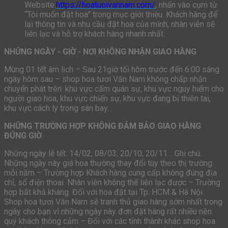
Website:
https://hoatuoivannam.com/
, nhấn vào cụm từ
“Tôi muốn đặt hoa” trong mục giới thiệu. Khách hàng để
lại thông tin và nhu cầu đặt hoa của mình, nhân viên sẽ
liên lạc và hỗ trợ khách hàng nhanh nhất.
NHỮNG NGÀY - GIỜ - NƠI KHÔNG NHẬN GIAO HÀNG
Mùng 01 tết âm lịch – Sau 21giờ tối hôm trước đến 6:00 sáng
ngày hôm sau – shop hoa tươi Văn Nam không chấp nhận
chuyển phát trên: khu vực cấm quân sự, khu vực nguy hiểm cho
người giao hoa, khu vực chiến sự, khu vực đang bị thiên tai,
khu vực cách ly trong sân bay…
NHỮNG TRƯỜNG HỢP KHÔNG ĐẢM BẢO GIAO HÀNG
ĐÚNG GIỜ
Những ngày lễ tết: 14/02; 08/03; 20/10; 20/11… Ghi chú:
Những ngày này giá hoa thường thay đổi tùy theo thị trường
mỗi năm – Trường hợp Khách hàng cung cấp không đúng địa
chỉ, số điện thoai. Nhân viên không thể liên lạc được – Trường
hợp bất khả kháng. Đối với hoa đặt tại Tp. HCM & Hà Nội:
Shop hoa tươi Văn Nam sẽ tranh thủ giao hàng sớm nhất trong
ngày cho bạn vì những ngày này đơn đặt hàng rất nhiều nên
quý khách thông cảm – Đối với các tỉnh thành khác shop hoa