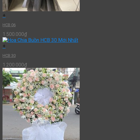
+
HCB 06
1.500.000
₫
+
HCB 30
1.200.000
₫