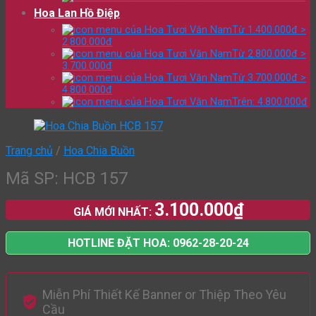
Hoa Lan Hồ Điệp
Từ 1.400.000đ >
2.800.000đ
Từ 2.800.000đ >
3.700.000đ
Từ 3.700.000đ >
4.800.000đ
Trên: 4.800.000đ
Trang chủ
/
Hoa Chia Buồn
Mã SP: HCB 157
3.100.000
₫
GIÁ MỚI NHẤT:
HOTLINE ĐẶT HOA: 0962-28-20-24
Miễn Phí Thiết Kế Banner or Thiệp Theo Yêu
Cầu