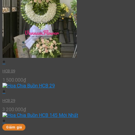
+
HCB 09
1.500.000
₫
+
HCB 29
3.200.000
₫
+
Giảm giá