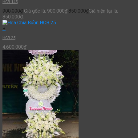
HCB 145
900.000
₫
Giá gốc là: 900.000₫.
850.000
₫
Giá hiện tại là:
850.000₫.
+
HCB 25
4.600.000
₫