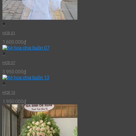
+
HCB 01
1.600.000
₫
+
HCB 07
3.950.000
₫
+
HCB 13
1.950.000
₫