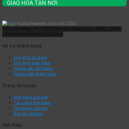
GIAO HOA TẬN NƠI
Giờ hoạt động: 7h - 22h ( Các ngày trong tuần )
0962-28-20-
24
hoatuoivannam@gmail.com
Hỗ trợ khách hàng
Quy định sử dụng
Quy định giao hàng
Hướng dẫn đặt hàng
Hướng dẫn thanh toán
Trang tài khoản
Đơn hàng của bạn
Tải xuống đơn hàng
Tài khoản của bạn
Địa chỉ của bạn
Giới thiệu