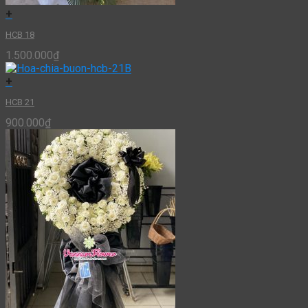
+
HCB 18
1.500.000
₫
+
HCB 21
900.000
₫