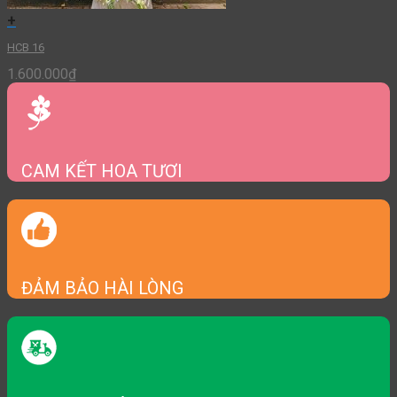
+
HCB 16
1.600.000
₫
CAM KẾT HOA TƯƠI
ĐẢM BẢO HÀI LÒNG