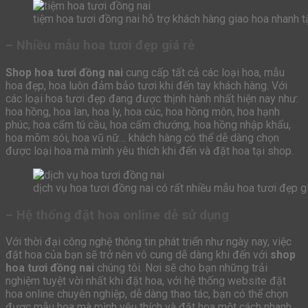
tiệm hoa tươi đồng nai hỗ trợ khách hàng giao hoa nhanh tậ
– Nhiều mẫu hoa tươi đẹp giá rẻ
Shop hoa tươi đồng nai
cung cấp tất cả các loại hoa, mẫu
hoa đẹp, hoa luôn đảm bảo tươi khi đến tay khách hàng. Với
các loại hoa tươi đẹp đang được thịnh hành nhất hiện nay như:
hoa hồng, hoa lan, hoa ly, hoa cúc, hoa hồng môn, hoa hạnh
phúc, hoa cẩm tú cầu, hoa cẩm chướng, hoa hồng nhập khẩu,
hoa mõm sói, hoa vũ nữ… khách hàng có thể dễ dàng chọn
được loại hoa mà mình yêu thích khi đến và đặt hoa tại shop.
dịch vụ hoa tươi đồng nai có rất nhiều mẫu hoa tươi đẹp gi
– Hệ thống đặt hoa online dễ sử dụng
Với thời đại công nghệ thông tin phát triển như ngày nay, việc
đặt hoa của bạn sẽ trở nên vô cung dễ dàng khi đến với
shop
hoa tươi đồng nai
chúng tôi. Nơi sẽ cho bạn những trải
nghiệm tuyệt vời nhất khi đặt hoa, với hệ thống website đặt
hoa online chuyên nghiệp, dễ dàng thao tác, bạn có thể chọn
được mẫu hoa mà mình yêu thích và đặt hoa một cách nhanh