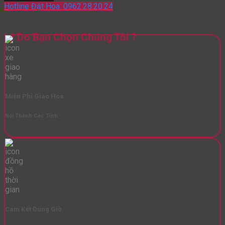
Hotline Đặt Hoa: 0962.28.20.24
Lý Do Bạn Chọn Chúng Tôi ?
Miễn Phí Giao Hoa
Nội Thành Các Tỉnh
Cam Kết Đúng Giờ