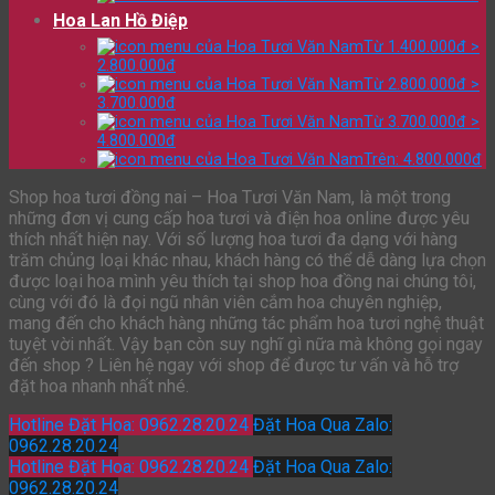
Hoa Lan Hồ Điệp
Từ 1.400.000đ >
2.800.000đ
Từ 2.800.000đ >
3.700.000đ
Từ 3.700.000đ >
4.800.000đ
Trên: 4.800.000đ
Shop hoa tươi đồng nai – Hoa Tươi Văn Nam, là một trong
những đơn vị cung cấp hoa tươi và điện hoa online được yêu
thích nhất hiện nay. Với số lượng hoa tươi đa dạng với hàng
trăm chủng loại khác nhau, khách hàng có thể dễ dàng lựa chọn
được loại hoa mình yêu thích tại shop hoa đồng nai chúng tôi,
cùng với đó là đọi ngũ nhân viên cắm hoa chuyên nghiệp,
mang đến cho khách hàng những tác phẩm hoa tươi nghệ thuật
tuyệt vời nhất. Vậy bạn còn suy nghĩ gì nữa mà không gọi ngay
đến shop ? Liên hệ ngay với shop để được tư vấn và hỗ trợ
đặt hoa nhanh nhất nhé.
Hotline Đặt Hoa: 0962.28.20.24
Đặt Hoa Qua Zalo:
0962.28.20.24
Hotline Đặt Hoa: 0962.28.20.24
Đặt Hoa Qua Zalo:
0962.28.20.24