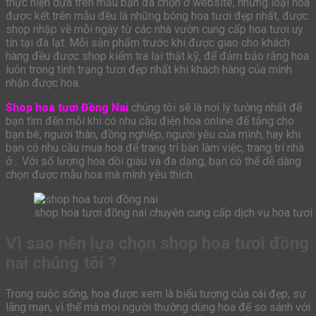
thực hiện dựa trên mẫu bạn đã chọn ở website, những loại hoa
được kết trên mẫu đều là những bông hoa tươi đẹp nhất, được
shop nhập về mỗi ngày từ các nhà vườn cung cấp hoa tươi uy
tín tại đà lạt. Mỗi sản phẩm trước khi được giao cho khách
hàng đều được shop kiểm tra lại thật kỹ, để đảm bảo rằng hoa
luôn trong tình trạng tươi đẹp nhất khi khách hàng của mình
nhận được hoa.
Shop hoa tươi Đồng Nai
chúng tôi sẽ là nơi lý tưởng nhất để
bạn tìm đến mỗi khi có nhu cầu điện hoa online để tặng cho
bạn bè, người thân, đồng nghiệp, người yêu của mình, hay khi
bạn có nhu cầu mua hoa để trang trí bàn làm việc, trang trí nhà
ở… Với số lượng hoa dồi giàu và đa dạng, bạn có thể dễ dàng
chọn được mẫu hoa mà mình yêu thích.
shop hoa tươi đồng nai chuyên cung cấp dịch vụ hoa tươi 
Vì sao nên lựa chọn shop hoa tươi đồng
nai chúng tôi ?
Trong cuộc sống, hoa được xem là biểu tượng của cái đẹp, sự
lãng mạn, vì thế mà mọi người thường dùng hoa để so sánh với