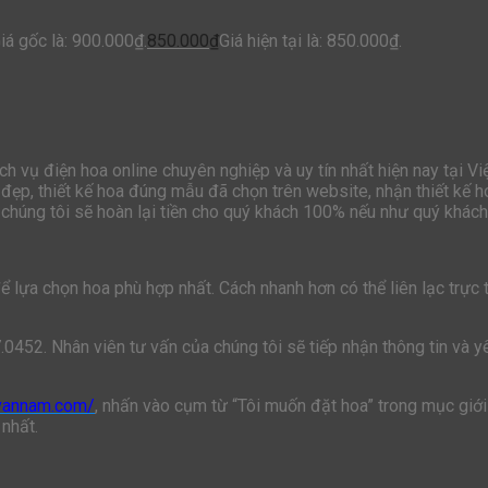
iá gốc là: 900.000₫.
850.000
₫
Giá hiện tại là: 850.000₫.
h vụ điện hoa online chuyên nghiệp và uy tín nhất hiện nay tại V
đẹp, thiết kế hoa đúng mẫu đã chọn trên website, nhận thiết kế h
chúng tôi sẽ hoàn lại tiền cho quý khách 100% nếu như quý khách 
lựa chọn hoa phù hợp nhất. Cách nhanh hơn có thể liên lạc trực ti
7.0452. Nhân viên tư vấn của chúng tôi sẽ tiếp nhận thông tin và 
ivannam.com/
, nhấn vào cụm từ “Tôi muốn đặt hoa” trong mục giới 
 nhất.