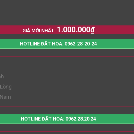
1.000.000
₫
GIÁ MỚI NHẤT:
HOTLINE ĐẶT HOA: 0962-28-20-24
nh
 Lòng
t Nam
HOTLINE ĐẶT HOA: 0962.28.20.24