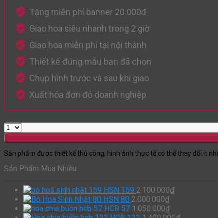
Tặng miễn phí banner 20.000đ
Giao hoa siêu nhanh trong 2 giờ
Giao hoa miễn phí tại nội thành
Thiết kế đúng mẫu bạn đã chọn
Chụp hình trước và sau khi giao
Xuất hóa đơn đỏ doanh nghiệp
Sản phẩm được thiết kế thủ công, hình ảnh thực tế có thể thay đổi ít nh
Sản Phẩm Mua Nhiều
HSN 159
2.100.000
₫
HSN 80
2.000.000
₫
HCB 57
1.050.000
₫
HCB 122
1.400.000
₫