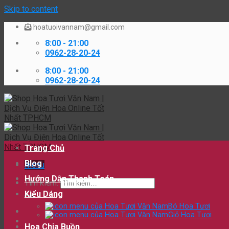
Skip to content
hoatuoivannam@gmail.com
8:00 - 21:00
0962-28-20-24
8:00 - 21:00
0962-28-20-24
Trang Chủ
Blog
Menu
Hướng Dẫn Thanh Toán
Tìm kiếm:
Kiểu Dáng
Bó Hoa Tươi
Giỏ Hoa Tươi
Hoa Chia Buồn