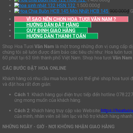
HSN 132
1.500.000
₫
HCB 145
900.000
₫
G
VÌ SAO NÊN CHỌN HOA TƯƠI VĂN NAM ?
HƯỚNG DẪN ĐẶT HÀNG
QUY ĐỊNH GIAO HÀNG
HƯỚNG DẪN THANH TOÁN
Shop Hoa Tươi
Văn Nam
là một trong những đơn vị cung cấp dịc
chúng tôi sẽ luôn được đảm bảo các tiêu chí như: Hoa luôn tươi 
60 phút tại 63 tỉnh thành phố Việt Nam. Shop hoa tươi
Văn Nam
CÁC BƯỚC ĐẶT HOA ONLINE
Khách hàng có nhu cầu mua hoa tươi có thể ghé shop hoa tươi để 
và đặt hoa rất đơn giản:
Cách 1
: Khách hàng gọi điện trực tiếp đến hotline 078.22
ứng mong muốn của khách hàng.
Cách 2
: Khách hàng truy cập vào Website:
https://hoatuo
của mình, nhân viên sẽ liên lạc và hỗ trợ khách hàng nhanh
NHỮNG NGÀY - GIỜ - NƠI KHÔNG NHẬN GIAO HÀNG