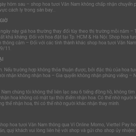
ngày hôm sau – shop hoa tươi Văn Nam không chấp nhận chuyển p
 vực cách ly trong sân bay…
GIỜ
 ngày này giá hoa thường thay đổi tùy theo thị trường mỗi năm –
bất khả kháng. Đối với hoa đặt tại Tp. HCM & Hà Nội: Shop hoa t
 thông cảm – Đối với các tỉnh thành khác shop hoa tươi Văn Nam 
19/11.
ẠI
n. Nếu trường hợp không thỏa thuận được, bởi đặc thù của hoa tươi
ười nhận không nhận hoa – Gia quyến không nhận phúng viếng – 
n Nam chúng tôi không thể liên lạc sau 6 tiếng đồng hồ, không t
nhận hoa không có mặt tại thời điểm nhận hoa. Có thể nhờ người k
g thể nhận hoa, thì có thể nhờ người khác nhận thay mình.
 shop hoa tươi Văn Nam thông qua Ví Online Momo, Viettel Pay 
n, quý khách vui lòng liên hệ với shop và gửi cho shop ủy nhiệm