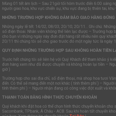
Mùng 01 tết âm lịch – Sau 21giờ tối hôm trước đến 6:00 sáng 
người giao hoa, khu vực chiến sự, khu vực đang bị thiên tai, khu
NHỮNG TRƯỜNG HỢP KHÔNG ĐẢM BẢO GIAO HÀNG ĐÚNG 
Những ngày lễ tết: 14/02; 08/03; 20/10; 20/11… Ghi chú: Những
số điện thoai. Nhân viên không thể liên lạc được – Trường hợp 
cho bạn vì những ngày này đơn đặt hàng rất nhiều nên quý khách
20/11 thì chúng tôi sẽ cho giao trước đó một ngày tức là ngày 
QUY ĐỊNH NHỮNG TRƯỜNG HỢP SAU KHÔNG HOÀN TIỀN L
Trước hết chúng tôi sẽ liên hệ với Quý Khách để tham khảo ý kiế
đơn hàng xem như đã được chuyển và không hoàn lại tiền – Ng
giờ )
Trường hợp cho sai địa chỉ, số điện thoại, mà shop hoa tươi Vă
đến. Có thể sẽ mang đến một nơi khác ( tính thêm phí ) – Người 
tính thêm phí ) – Người nhận đang có công việc đột xuất và khôn
THANH TOÁN BẰNG HÌNH THỨC CHUYỂN KHOẢN
Quý khách khi đặt hoa có thể chọn hình thức chuyển khoản cho
Sacombank, TPbank, Á Châu - ACB. Sau khi hoàn tất chuyển khoả