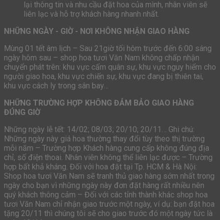
lại thông tin và nhu cầu đặt hoa của mình, nhân viên sẽ
liên lạc và hỗ trợ khách hàng nhanh nhất.
NHỮNG NGÀY - GIỜ - NƠI KHÔNG NHẬN GIAO HÀNG
Mùng 01 tết âm lịch – Sau 21giờ tối hôm trước đến 6:00 sáng
ngày hôm sau – shop hoa tươi Văn Nam không chấp nhận
chuyển phát trên: khu vực cấm quân sự, khu vực nguy hiểm cho
người giao hoa, khu vực chiến sự, khu vực đang bị thiên tai,
khu vực cách ly trong sân bay…
NHỮNG TRƯỜNG HỢP KHÔNG ĐẢM BẢO GIAO HÀNG
ĐÚNG GIỜ
Những ngày lễ tết: 14/02; 08/03; 20/10; 20/11… Ghi chú:
Những ngày này giá hoa thường thay đổi tùy theo thị trường
mỗi năm – Trường hợp Khách hàng cung cấp không đúng địa
chỉ, số điện thoai. Nhân viên không thể liên lạc được – Trường
hợp bất khả kháng. Đối với hoa đặt tại Tp. HCM & Hà Nội:
Shop hoa tươi Văn Nam sẽ tranh thủ giao hàng sớm nhất trong
ngày cho bạn vì những ngày này đơn đặt hàng rất nhiều nên
quý khách thông cảm – Đối với các tỉnh thành khác shop hoa
tươi Văn Nam chỉ nhận giao trước một ngày, ví dụ: bạn đặt hoa
tặng 20/11 thì chúng tôi sẽ cho giao trước đó một ngày tức là