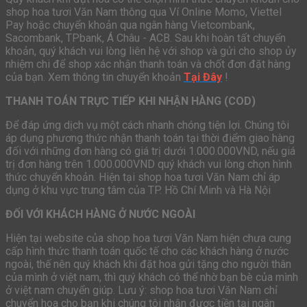
shop hoa tươi Văn Nam thông qua Ví Online Momo, Viettel
Pay hoặc chuyển khoản qua ngân hàng Vietcombank,
Sacombank, TPbank, Á Châu - ACB. Sau khi hoàn tất chuyển
khoản, quý khách vui lòng liên hệ với shop và gửi cho shop ủy
nhiệm chi để shop xác nhận thanh toán và chốt đơn đặt hàng
của bạn. Xem thông tin chuyển khoản
Tại Đây
!
THANH TOÁN TRỰC TIẾP KHI NHẬN HÀNG (COD)
Để đáp ứng dịch vụ một cách nhanh chóng tiện lợi. Chúng tôi
áp dụng phương thức nhận thanh toán tại thời điểm giao hàng
đối với những đơn hàng có giá trị dưới 1.000.000VND, nếu giá
trị đơn hàng trên 1.000.000VND quý khách vui lòng chọn hình
thức chuyển khoản. Hiện tại shop hoa tươi Văn Nam chỉ áp
dụng ở khu vực trung tâm của TP. Hồ Chí Minh và Hà Nội
ĐỐI VỚI KHÁCH HÀNG Ở NƯỚC NGOÀI
Hiện tại website của shop hoa tươi Văn Nam hiện chưa cung
cấp hình thức thanh toán quốc tế cho các khách hàng ở nước
ngoài, thế nên quý khách khi đặt hoa gửi tặng cho người thân
của mình ở việt nam, thì quý khách có thể nhờ bạn bè của mình
ở việt nam chuyển giúp. Lưu ý: shop hoa tươi Văn Nam chỉ
chuyển hoa cho bạn khi chúng tôi nhận được tiền tại ngân