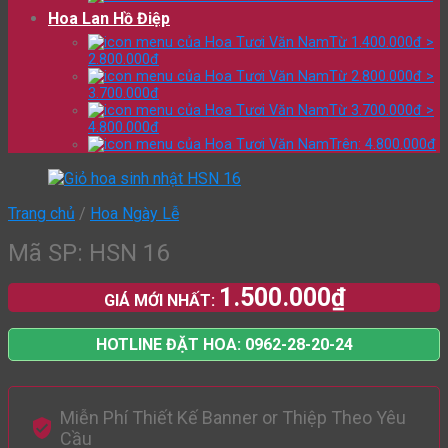
Hoa Lan Hồ Điệp
Từ 1.400.000đ >
2.800.000đ
Từ 2.800.000đ >
3.700.000đ
Từ 3.700.000đ >
4.800.000đ
Trên: 4.800.000đ
Trang chủ
/
Hoa Ngày Lễ
Mã SP: HSN 16
1.500.000
₫
GIÁ MỚI NHẤT:
HOTLINE ĐẶT HOA: 0962-28-20-24
Miễn Phí Thiết Kế Banner or Thiệp Theo Yêu
Cầu