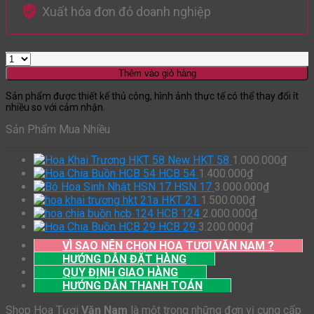
Xuất hóa đơn đỏ doanh nghiệp
Thêm vào giỏ hàng
Sản phẩm được thiết kế thủ công, hình ảnh thực tế có thể thay đổi ít
nhiều so với cảm nhận.
Sản Phẩm Mua Nhiều
HKT 58
1.000.000
₫
HCB 54
1.400.000
₫
HSN 17
3.000.000
₫
HKT 21
1.500.000
₫
HCB 124
2.000.000
₫
HCB 29
3.200.000
₫
VÌ SAO NÊN CHỌN HOA TƯƠI VĂN NAM ?
HƯỚNG DẪN ĐẶT HÀNG
QUY ĐỊNH GIAO HÀNG
HƯỚNG DẪN THANH TOÁN
Shop Hoa Tươi
Văn Nam
là một trong những đơn vị cung cấp