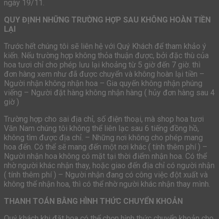
ngày 19/11.
QUY ĐỊNH NHỮNG TRƯỜNG HỢP SAU KHÔNG HOÀN TIỀN
LẠI
Trước hết chúng tôi sẽ liên hệ với Quý Khách để tham khảo ý
kiến. Nếu trường hợp không thỏa thuận được, bởi đặc thù của
hoa tươi chỉ cho phép lưu lại khoảng từ 5 giờ đến 7 giờ. thì
đơn hàng xem như đã được chuyển và không hoàn lại tiền –
Người nhận không nhận hoa – Gia quyến không nhận phúng
viếng – Người đặt hàng không nhận hàng ( hủy đơn hàng sau 4
giờ )
Trường hợp cho sai địa chỉ, số điện thoại, mà shop hoa tươi
Văn Nam chúng tôi không thể liên lạc sau 6 tiếng đồng hồ,
không tìm được địa chỉ. – Những nơi không cho phép mang
hoa đến. Có thể sẽ mang đến một nơi khác ( tính thêm phí ) –
Người nhận hoa không có mặt tại thời điểm nhận hoa. Có thể
nhờ người khác nhận thay, hoặc giao đến địa chỉ có người nhận
( tính thêm phí ) – Người nhận đang có công việc đột xuất và
không thể nhận hoa, thì có thể nhờ người khác nhận thay mình.
THANH TOÁN BẰNG HÌNH THỨC CHUYỂN KHOẢN
Quý khách khi đặt hoa có thể chọn hình thức chuyển khoản cho