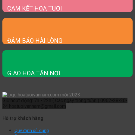
CAM KẾT HOA TƯƠI
ĐẢM BẢO HÀI LÒNG
GIAO HOA TẬN NƠI
Giờ hoạt động: 7h - 22h ( Các ngày trong tuần )
0962-28-20-
24
hoatuoivannam@gmail.com
Hỗ trợ khách hàng
Quy định sử dụng