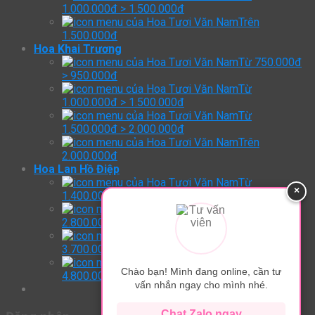
1.000.000đ > 1.500.000đ
Trên
1.500.000đ
Hoa Khai Trương
Từ 750.000đ
> 950.000đ
Từ
1.000.000đ > 1.500.000đ
Từ
1.500.000đ > 2.000.000đ
Trên
2.000.000đ
Hoa Lan Hồ Điệp
Từ
×
1.400.000đ > 2.800.000đ
Từ
2.800.000đ > 3.700.000đ
Từ
3.700.000đ > 4.800.000đ
Trên:
Chào bạn! Mình đang online, cần tư
4.800.000đ
vấn nhắn ngay cho mình nhé.
Chat Zalo ngay