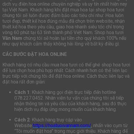
dịch vụ điện hoa online chuyên nghiệp và uy tín nhất hiện nay
tại Việt Nam. Khách hàng khi đặt mua hoa tại shop hoa tươi
chúng tôi sẽ luôn được đảm bảo các tiêu chí như: Hoa luôn
tươi đẹp, thiết kế hoa đúng mẫu đã chọn trên website, nhận
thiết kế hoa theo yêu cầu, giao hoa nhanh siêu tốc chỉ trong
vòng 60 phút tại 63 tỉnh thành phố Việt Nam. Shop hoa tươi
Văn Nam
chúng tôi sẽ hoàn lại tiền cho quý khách 100% nếu
như quý khách cảm thấy không hài lòng về bất kỳ điều gì.
CÁC BƯỚC ĐẶT HOA ONLINE
Khách hàng có nhu cầu mua hoa tươi có thể ghé shop hoa tươi
để lựa chọn hoa phù hợp nhất. Cách nhanh hơn có thể liên lạc
trực tiếp với chúng tôi để đặt hoa online. Cách thức liên lạc và
đặt hoa rất đơn giản:
Cách 1
: Khách hàng gọi điện trực tiếp đến hotline
078.227.0452. Nhân viên tư vấn của chúng tôi sẽ tiếp
nhận thông tin và yêu cầu của khách hàng, sau đó thực
hiện dịch vụ đáp ứng mong muốn của khách hàng.
Cách 2
: Khách hàng truy cập vào
Website:
https://hoatuoivannam.com/
, nhấn vào cụm từ
“Tôi muốn đặt hoa” trong mục giới thiệu. Khách hàng để