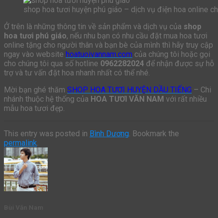
shop hoa tươi huyện phú giáo – dịch vụ điện hoa online c
Ở trên là những thông tin về sản phẩm và dịch vụ của
shop
hoa tươi phú giáo
, nếu nhu bạn có nhu cầu đặt mua hoa tươi
online tặng cho người thân và bạn bè của mình thì hãy truy cập
ngay vào website
hoatuoivannam.com
của chúng tôi hoặc gọi
cho chúng tôi qua số hotline
0962282024
để nhận được sự hỗ
trợ và tư vấn đặt hoa nhanh nhất có thể nhé.
Mời bạn ghé thăm
SHOP HOA TƯƠI HUYỆN DẦU TIẾNG
– Chi
nhánh thuộc hệ thống của
HOA TƯƠI VĂN NAM
với rất nhiều
mẫu hoa tươi đẹp.
This entry was posted in
Bình Dương
. Bookmark the
permalink
.
Bùi Văn Nam