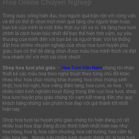
Hoa Online Chuyên Nghiệp
Trong cuộc sống hiện đại, mọi người quá bận rộn với công việc
và để có thể đi chọn một món quà tặng cho người thân hoặc
bạn bè của mình là một điều thật sự rất xa sỉ. Và tặng hoa tươi
chính là cách hoàn hảo nhất để bạn thể hiện tình cảm, sự yêu
thương của mình đến với bạn bè và người thân. Với hệ thống
đặt hoa online chuyên nghiệp của shop hoa tươi huyện phú
giáo, bạn có thể dễ dàng chọn được mẫu hoa mình thích và đặt
hoa nhanh chỉ với một cái click chuột.
Shop hoa tươi phú giáo
–
Hoa Tươi Văn Nam
chúng tôi nhận
thiết kế các mẫu hoa theo nghệ thuật theo từng chủ đề khác
nhau như: hoa chúc mừng khai trương, hoa chúc mừng sinh
nhật, hoa hội nghị, hoa viếng đám tang, hoa cươi, xe hoa… Với
nhiều năm kinh nghiệm hoạt động trong lĩnh vực hoa tươi, shop
hoa tươi huyện phú giáo chúng tôi cam kết mang đến cho quý
khách hàng những sản phẩm hoa đẹp với giá thành tốt nhất
hiện nay.
Shop hoa tươi tại huyện phú giáo chúng tôi hiện đang có rất
nhiều loại hoa đẹp đang được thịnh hành nhất hiện nay như:
hoa hồng, hoa ly, hoa cẩm chướng, hoa cát tường, hoa cẩm tú
cầu, hoa lan… Ngoài sản phẩm kinh doanh chính đó là hoa tươi