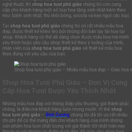
nghệ thuật, thì
shop hoa tươi phú giáo
chúng tôi còn cung
cấp cho khách hàng một số loại hoa tặng sinh nhật kèm theo
như: bánh sinh nhật, thú nhồi bông, socola và kẹo ngọt các loại.
Tại
shop hoa tươi phú giáo
chúng tôi có rất nhiều mẫu hoa
đẹp, được thiết kế khéo léo bởi những đôi bàn tay tài hoa tại
shop. Khách hàng có thể dễ dàng chọn được mẫu hoa mà mình
yêu thích hoặc yêu cầu shop thiết kế theo ý tưởng của mình,
nhân viên của
shop hoa tươi phú giáo
sẽ thiết kế mẫu hoa
theo đúng với yêu cầu của bạn.
Shop hoa tươi phú giáo – Nhiều mẫu hoa đẹp – Giao hoa n
Shop Hoa Tươi Phú Giáo – Đơn Vị Cung
Cấp Hoa Tươi Được Yêu Thích Nhất
Những mẫu hoa đẹp với thông điệp yêu thương, giá thành phải
chăng, là điều mà khách hàng luôn mong muốn. Vì thế
shop
hoa tươi phú giáo
–
Bình Dương
chúng tôi đã tối ưu rất nhiều
chi phí để có thể mang đến cho khách hàng của mình những
sản phẩm hoa tươi chất lượng với giá thành tốt nhất hiện nay.
Ngoài ra với những ưu điểm dưới đây, đã giúp cho shop hoa