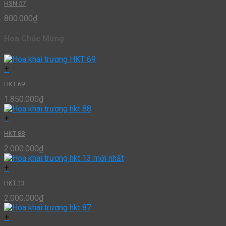
HSN 57
800.000
₫
Hoa Chúc Mừng
+
HKT 69
1.850.000
₫
+
HKT 88
2.000.000
₫
+
HKT 13
2.000.000
₫
+