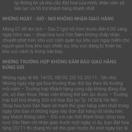
lại thông tin và nhu cầu đặt hoa của mình, nhân viên sẽ
liên lạc và hỗ trợ khách hàng nhanh nhất.
NHỮNG NGÀY - GIỜ - NƠI KHÔNG NHẬN GIAO HÀNG
Mùng 01 tết âm lịch – Sau 21giờ tối hôm trước đến 6:00 sáng
ngày hôm sau – shop hoa tươi Văn Nam không chấp nhận
chuyển phát trên: khu vực cấm quân sự, khu vực nguy hiểm cho
người giao hoa, khu vực chiến sự, khu vực đang bị thiên tai,
khu vực cách ly trong sân bay…
NHỮNG TRƯỜNG HỢP KHÔNG ĐẢM BẢO GIAO HÀNG
ĐÚNG GIỜ
Những ngày lễ tết: 14/02; 08/03; 20/10; 20/11… Ghi chú:
Những ngày này giá hoa thường thay đổi tùy theo thị trường
mỗi năm – Trường hợp Khách hàng cung cấp không đúng địa
chỉ, số điện thoai. Nhân viên không thể liên lạc được – Trường
hợp bất khả kháng. Đối với hoa đặt tại Tp. HCM & Hà Nội:
Shop hoa tươi Văn Nam sẽ tranh thủ giao hàng sớm nhất trong
ngày cho bạn vì những ngày này đơn đặt hàng rất nhiều nên
quý khách thông cảm – Đối với các tỉnh thành khác shop hoa
tươi Văn Nam chỉ nhận giao trước một ngày, ví dụ: bạn đặt hoa
tặng 20/11 thì chúng tôi sẽ cho giao trước đó một ngày tức là