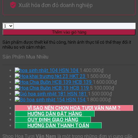
Xuất hóa đơn đỏ doanh nghiệp
Thêm vào giỏ hàng
Sản phẩm được thiết kế thủ công, hình ảnh thực tế có thể thay đổi ít
nhiều so với cảm nhận.
Sản Phẩm Mua Nhiều
HSN 104
1.400.000
₫
HKT 23
1.500.000
₫
HCB 139
1.600.000
₫
HCB 119
5.100.000
₫
HSN 181
1.500.000
₫
HSN 154
1.800.000
₫
VÌ SAO NÊN CHỌN HOA TƯƠI VĂN NAM ?
HƯỚNG DẪN ĐẶT HÀNG
QUY ĐỊNH GIAO HÀNG
HƯỚNG DẪN THANH TOÁN
Shop Hoa Tươi
Văn Nam
là một trong những đơn vị cung cấp