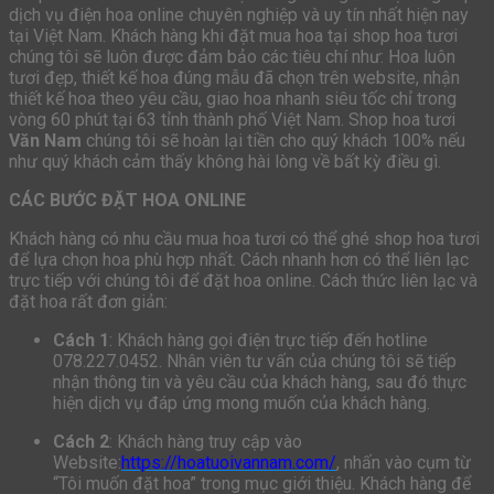
dịch vụ điện hoa online chuyên nghiệp và uy tín nhất hiện nay
tại Việt Nam. Khách hàng khi đặt mua hoa tại shop hoa tươi
chúng tôi sẽ luôn được đảm bảo các tiêu chí như: Hoa luôn
tươi đẹp, thiết kế hoa đúng mẫu đã chọn trên website, nhận
thiết kế hoa theo yêu cầu, giao hoa nhanh siêu tốc chỉ trong
vòng 60 phút tại 63 tỉnh thành phố Việt Nam. Shop hoa tươi
Văn Nam
chúng tôi sẽ hoàn lại tiền cho quý khách 100% nếu
như quý khách cảm thấy không hài lòng về bất kỳ điều gì.
CÁC BƯỚC ĐẶT HOA ONLINE
Khách hàng có nhu cầu mua hoa tươi có thể ghé shop hoa tươi
để lựa chọn hoa phù hợp nhất. Cách nhanh hơn có thể liên lạc
trực tiếp với chúng tôi để đặt hoa online. Cách thức liên lạc và
đặt hoa rất đơn giản:
Cách 1
: Khách hàng gọi điện trực tiếp đến hotline
078.227.0452. Nhân viên tư vấn của chúng tôi sẽ tiếp
nhận thông tin và yêu cầu của khách hàng, sau đó thực
hiện dịch vụ đáp ứng mong muốn của khách hàng.
Cách 2
: Khách hàng truy cập vào
Website:
https://hoatuoivannam.com/
, nhấn vào cụm từ
“Tôi muốn đặt hoa” trong mục giới thiệu. Khách hàng để