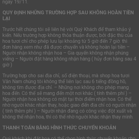
ngày 19/11.
QUY ĐỊNH NHỮNG TRƯỜNG HỢP SAU KHÔNG HOÀN TIỀN
LẠI
Trước hết chúng tôi sẽ liên hệ với Quý Khách để tham khảo ý
kiến. Nếu trường hợp không thỏa thuận được, bởi đặc thù của
hoa tươi chỉ cho phép lưu lại khoảng từ 5 giờ đến 7 giờ. thì
đơn hàng xem như đã được chuyển và không hoàn lại tiền –
Người nhận không nhận hoa – Gia quyến không nhận phúng
viếng – Người đặt hàng không nhận hàng ( hủy đơn hàng sau 4
giờ )
Trường hợp cho sai địa chỉ, số điện thoại, mà shop hoa tươi
Văn Nam chúng tôi không thể liên lạc sau 6 tiếng đồng hồ,
không tìm được địa chỉ. – Những nơi không cho phép mang
hoa đến. Có thể sẽ mang đến một nơi khác ( tính thêm phí ) –
Người nhận hoa không có mặt tại thời điểm nhận hoa. Có thể
nhờ người khác nhận thay, hoặc giao đến địa chỉ có người nhận
( tính thêm phí ) – Người nhận đang có công việc đột xuất và
không thể nhận hoa, thì có thể nhờ người khác nhận thay mình.
THANH TOÁN BẰNG HÌNH THỨC CHUYỂN KHOẢN
Quý khách khi đặt hoa có thể chọn hình thức chuyển khoản cho