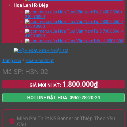
Hoa Lan Hồ Điệp
Từ 1.400.000đ >
2.800.000đ
Từ 2.800.000đ >
3.700.000đ
Từ 3.700.000đ >
4.800.000đ
Trên: 4.800.000đ
Trang chủ
/
Hoa Sinh Nhật
Mã SP: HSN 02
1.800.000
₫
GIÁ MỚI NHẤT:
HOTLINE ĐẶT HOA: 0962-28-20-24
Miễn Phí Thiết Kế Banner or Thiệp Theo Yêu
Cầu