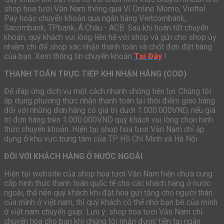
shop hoa tươi Văn Nam thông qua Ví Online Momo, Viettel
Pay hoặc chuyển khoản qua ngân hàng Vietcombank,
Sacombank, TPbank, Á Châu - ACB. Sau khi hoàn tất chuyển
khoản, quý khách vui lòng liên hệ với shop và gửi cho shop ủy
nhiệm chi để shop xác nhận thanh toán và chốt đơn đặt hàng
của bạn. Xem thông tin chuyển khoản
Tại Đây
!
THANH TOÁN TRỰC TIẾP KHI NHẬN HÀNG (COD)
Để đáp ứng dịch vụ một cách nhanh chóng tiện lợi. Chúng tôi
áp dụng phương thức nhận thanh toán tại thời điểm giao hàng
đối với những đơn hàng có giá trị dưới 1.000.000VND, nếu giá
trị đơn hàng trên 1.000.000VND quý khách vui lòng chọn hình
thức chuyển khoản. Hiện tại shop hoa tươi Văn Nam chỉ áp
dụng ở khu vực trung tâm của TP. Hồ Chí Minh và Hà Nội
ĐỐI VỚI KHÁCH HÀNG Ở NƯỚC NGOÀI
Hiện tại website của shop hoa tươi Văn Nam hiện chưa cung
cấp hình thức thanh toán quốc tế cho các khách hàng ở nước
ngoài, thế nên quý khách khi đặt hoa gửi tặng cho người thân
của mình ở việt nam, thì quý khách có thể nhờ bạn bè của mình
ở việt nam chuyển giúp. Lưu ý: shop hoa tươi Văn Nam chỉ
chuyển hoa cho bạn khi chúng tôi nhận được tiền tại ngân