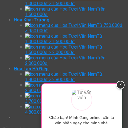
1.000.000đ > 1.500.000đ
Trên
1.500.000đ
Hoa Khai Trương
Từ 750.000đ
> 950.000đ
Từ
1.000.000đ > 1.500.000đ
Từ
1.500.000đ > 2.000.000đ
Trên
2.000.000đ
Hoa Lan Hồ Điệp
Từ
1.400.000đ > 2.800.000đ
×
Từ
2.800.000đ > 3.700.000đ
Từ
3.700.000đ > 4.800.000đ
Trên:
4.800.000đ
Chào bạn! Mình đang online, cần tư
vấn nhắn ngay cho mình nhé.