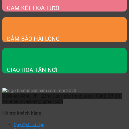
CAM KẾT HOA TƯƠI
ĐẢM BẢO HÀI LÒNG
GIAO HOA TẬN NƠI
Giờ hoạt động: 7h - 22h ( Các ngày trong tuần )
0962-28-20-
24
hoatuoivannam@gmail.com
Hỗ trợ khách hàng
Quy định sử dụng