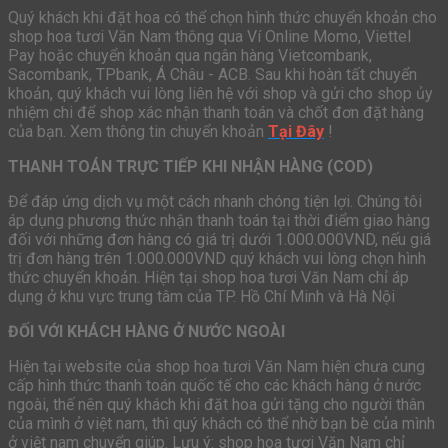
Quý khách khi đặt hoa có thể chọn hình thức chuyển khoản cho
shop hoa tươi Văn Nam thông qua Ví Online Momo, Viettel
Pay hoặc chuyển khoản qua ngân hàng Vietcombank,
Sacombank, TPbank, Á Châu - ACB. Sau khi hoàn tất chuyển
khoản, quý khách vui lòng liên hệ với shop và gửi cho shop ủy
nhiệm chi để shop xác nhận thanh toán và chốt đơn đặt hàng
của bạn. Xem thông tin chuyển khoản
Tại Đây
!
THANH TOÁN TRỰC TIẾP KHI NHẬN HÀNG (COD)
Để đáp ứng dịch vụ một cách nhanh chóng tiện lợi. Chúng tôi
áp dụng phương thức nhận thanh toán tại thời điểm giao hàng
đối với những đơn hàng có giá trị dưới 1.000.000VND, nếu giá
trị đơn hàng trên 1.000.000VND quý khách vui lòng chọn hình
thức chuyển khoản. Hiện tại shop hoa tươi Văn Nam chỉ áp
dụng ở khu vực trung tâm của TP. Hồ Chí Minh và Hà Nội
ĐỐI VỚI KHÁCH HÀNG Ở NƯỚC NGOÀI
Hiện tại website của shop hoa tươi Văn Nam hiện chưa cung
cấp hình thức thanh toán quốc tế cho các khách hàng ở nước
ngoài, thế nên quý khách khi đặt hoa gửi tặng cho người thân
của mình ở việt nam, thì quý khách có thể nhờ bạn bè của mình
ở việt nam chuyển giúp. Lưu ý: shop hoa tươi Văn Nam chỉ