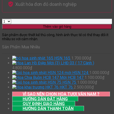
Xuất hóa đơn đỏ doanh nghiệp
Thêm vào giỏ hàng
Sản phẩm được thiết kế thủ công, hình ảnh thực tế có thể thay đổi ít
nhiều so với cảm nhận.
Sản Phẩm Mua Nhiều
HSN 165
1.700.000
₫
LHĐ 03 ( 17 Cành )
4.800.000
₫
HSN 124
1.000.000
₫
HCB 147
1.100.000
₫
HSN 75
1.000.000
₫
HKT 76
2.500.000
₫
VÌ SAO NÊN CHỌN HOA TƯƠI VĂN NAM ?
HƯỚNG DẪN ĐẶT HÀNG
QUY ĐỊNH GIAO HÀNG
HƯỚNG DẪN THANH TOÁN