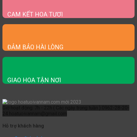
CAM KẾT HOA TƯƠI
ĐẢM BẢO HÀI LÒNG
GIAO HOA TẬN NƠI
Giờ hoạt động: 7h - 22h ( Các ngày trong tuần )
0962-28-20-
24
hoatuoivannam@gmail.com
Hỗ trợ khách hàng