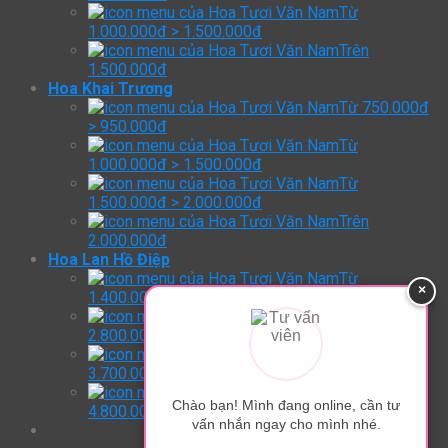
Từ
1.000.000đ > 1.500.000đ
Trên
1.500.000đ
Hoa Khai Trương
Từ 750.000đ
> 950.000đ
Từ
1.000.000đ > 1.500.000đ
Từ
1.500.000đ > 2.000.000đ
Trên
2.000.000đ
Hoa Lan Hồ Điệp
Từ
×
1.400.000đ > 2.800.000đ
Từ
2.800.000đ > 3.700.000đ
Từ
3.700.000đ > 4.800.000đ
Trên:
Chào bạn! Mình đang online, cần tư
4.800.000đ
vấn nhắn ngay cho mình nhé.