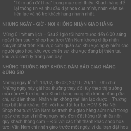
“Tôi muốn đặt hoa” trong mục giới thiệu. Khách hàng để
lại thông tin và nhu cầu đặt hoa của mình, nhân viên sẽ
liên lạc và hỗ trợ khách hàng nhanh nhất.
NHỮNG NGÀY - GIỜ - NƠI KHÔNG NHẬN GIAO HÀNG
Mùng 01 tết âm lịch – Sau 21giờ tối hôm trước đến 6:00 sáng
ngày hôm sau – shop hoa tươi Văn Nam không chấp nhận
chuyển phát trên: khu vực cấm quân sự, khu vực nguy hiểm cho
người giao hoa, khu vực chiến sự, khu vực đang bị thiên tai,
khu vực cách ly trong sân bay…
NHỮNG TRƯỜNG HỢP KHÔNG ĐẢM BẢO GIAO HÀNG
ĐÚNG GIỜ
Những ngày lễ tết: 14/02; 08/03; 20/10; 20/11… Ghi chú:
Những ngày này giá hoa thường thay đổi tùy theo thị trường
mỗi năm – Trường hợp Khách hàng cung cấp không đúng địa
chỉ, số điện thoai. Nhân viên không thể liên lạc được – Trường
hợp bất khả kháng. Đối với hoa đặt tại Tp. HCM & Hà Nội:
Shop hoa tươi Văn Nam sẽ tranh thủ giao hàng sớm nhất trong
ngày cho bạn vì những ngày này đơn đặt hàng rất nhiều nên
quý khách thông cảm – Đối với các tỉnh thành khác shop hoa
tươi Văn Nam chỉ nhận giao trước một ngày, ví dụ: bạn đặt hoa