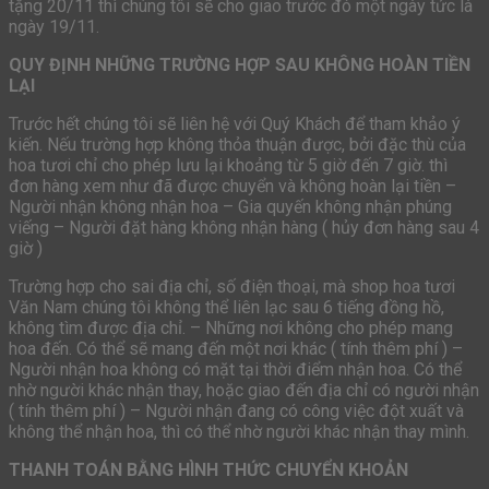
tặng 20/11 thì chúng tôi sẽ cho giao trước đó một ngày tức là
ngày 19/11.
QUY ĐỊNH NHỮNG TRƯỜNG HỢP SAU KHÔNG HOÀN TIỀN
LẠI
Trước hết chúng tôi sẽ liên hệ với Quý Khách để tham khảo ý
kiến. Nếu trường hợp không thỏa thuận được, bởi đặc thù của
hoa tươi chỉ cho phép lưu lại khoảng từ 5 giờ đến 7 giờ. thì
đơn hàng xem như đã được chuyển và không hoàn lại tiền –
Người nhận không nhận hoa – Gia quyến không nhận phúng
viếng – Người đặt hàng không nhận hàng ( hủy đơn hàng sau 4
giờ )
Trường hợp cho sai địa chỉ, số điện thoại, mà shop hoa tươi
Văn Nam chúng tôi không thể liên lạc sau 6 tiếng đồng hồ,
không tìm được địa chỉ. – Những nơi không cho phép mang
hoa đến. Có thể sẽ mang đến một nơi khác ( tính thêm phí ) –
Người nhận hoa không có mặt tại thời điểm nhận hoa. Có thể
nhờ người khác nhận thay, hoặc giao đến địa chỉ có người nhận
( tính thêm phí ) – Người nhận đang có công việc đột xuất và
không thể nhận hoa, thì có thể nhờ người khác nhận thay mình.
THANH TOÁN BẰNG HÌNH THỨC CHUYỂN KHOẢN