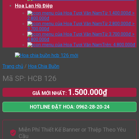
Hoa Lan Hồ Điệp
Từ 1.400.000đ >
2.800.000đ
Từ 2.800.000đ >
3.700.000đ
Từ 3.700.000đ >
4.800.000đ
Trên: 4.800.000đ
Trang chủ
/
Hoa Chia Buồn
Mã SP: HCB 126
1.500.000
₫
GIÁ MỚI NHẤT:
HOTLINE ĐẶT HOA: 0962-28-20-24
Miễn Phí Thiết Kế Banner or Thiệp Theo Yêu
Cầu