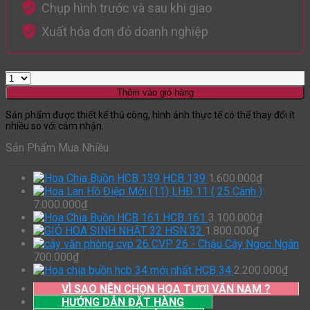
Chụp hình trước và sau khi giao
Xuất hóa đơn đỏ doanh nghiệp
Thêm vào giỏ hàng
Sản phẩm được thiết kế thủ công, hình ảnh thực tế có thể thay đổi ít
nhiều so với cảm nhận.
Sản Phẩm Mua Nhiều
HCB 139
1.600.000
₫
LHĐ 11 ( 25 Cành )
7.000.000
₫
HCB 161
3.100.000
₫
HSN 32
1.800.000
₫
CVP 26 - Chậu Cây Ngọc Ngân
700.000
₫
HCB 34
2.200.000
₫
VÌ SAO NÊN CHỌN HOA TƯƠI VĂN NAM ?
HƯỚNG DẪN ĐẶT HÀNG