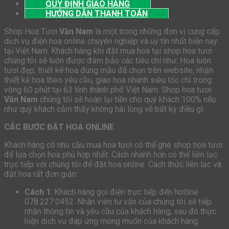
QUY ĐỊNH GIAO HÀNG
HƯỚNG DẪN THANH TOÁN
Shop Hoa Tươi
Văn Nam
là một trong những đơn vị cung cấp
dịch vụ điện hoa online chuyên nghiệp và uy tín nhất hiện nay
tại Việt Nam. Khách hàng khi đặt mua hoa tại shop hoa tươi
chúng tôi sẽ luôn được đảm bảo các tiêu chí như: Hoa luôn
tươi đẹp, thiết kế hoa đúng mẫu đã chọn trên website, nhận
thiết kế hoa theo yêu cầu, giao hoa nhanh siêu tốc chỉ trong
vòng 60 phút tại 63 tỉnh thành phố Việt Nam. Shop hoa tươi
Văn Nam
chúng tôi sẽ hoàn lại tiền cho quý khách 100% nếu
như quý khách cảm thấy không hài lòng về bất kỳ điều gì.
CÁC BƯỚC ĐẶT HOA ONLINE
Khách hàng có nhu cầu mua hoa tươi có thể ghé shop hoa tươi
để lựa chọn hoa phù hợp nhất. Cách nhanh hơn có thể liên lạc
trực tiếp với chúng tôi để đặt hoa online. Cách thức liên lạc và
đặt hoa rất đơn giản:
Cách 1
: Khách hàng gọi điện trực tiếp đến hotline
078.227.0452. Nhân viên tư vấn của chúng tôi sẽ tiếp
nhận thông tin và yêu cầu của khách hàng, sau đó thực
hiện dịch vụ đáp ứng mong muốn của khách hàng.