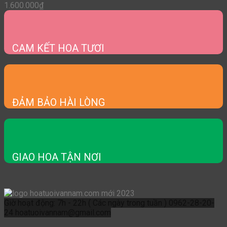
1.600.000
₫
CAM KẾT HOA TƯƠI
ĐẢM BẢO HÀI LÒNG
GIAO HOA TẬN NƠI
Giờ hoạt động: 7h - 22h ( Các ngày trong tuần )
0962-28-20-
24
hoatuoivannam@gmail.com