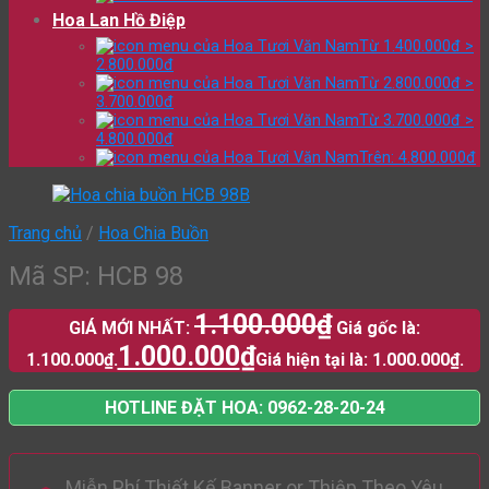
Hoa Lan Hồ Điệp
Từ 1.400.000đ >
2.800.000đ
Từ 2.800.000đ >
3.700.000đ
Từ 3.700.000đ >
4.800.000đ
Trên: 4.800.000đ
Trang chủ
/
Hoa Chia Buồn
Mã SP: HCB 98
1.100.000
₫
GIÁ MỚI NHẤT:
Giá gốc là:
1.000.000
₫
1.100.000₫.
Giá hiện tại là: 1.000.000₫.
HOTLINE ĐẶT HOA: 0962-28-20-24
Miễn Phí Thiết Kế Banner or Thiệp Theo Yêu