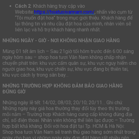
Cách 2
: Khách hàng truy cập vào
Website:
https://hoatuoivannam.com/
, nhấn vào cụm từ
“Tôi muốn đặt hoa” trong mục giới thiệu. Khách hàng để
lại thông tin và nhu cầu đặt hoa của mình, nhân viên sẽ
liên lạc và hỗ trợ khách hàng nhanh nhất.
NHỮNG NGÀY - GIỜ - NƠI KHÔNG NHẬN GIAO HÀNG
Mùng 01 tết âm lịch – Sau 21giờ tối hôm trước đến 6:00 sáng
ngày hôm sau – shop hoa tươi Văn Nam không chấp nhận
chuyển phát trên: khu vực cấm quân sự, khu vực nguy hiểm cho
người giao hoa, khu vực chiến sự, khu vực đang bị thiên tai,
khu vực cách ly trong sân bay…
NHỮNG TRƯỜNG HỢP KHÔNG ĐẢM BẢO GIAO HÀNG
ĐÚNG GIỜ
Những ngày lễ tết: 14/02; 08/03; 20/10; 20/11… Ghi chú:
Những ngày này giá hoa thường thay đổi tùy theo thị trường
mỗi năm – Trường hợp Khách hàng cung cấp không đúng địa
chỉ, số điện thoai. Nhân viên không thể liên lạc được – Trường
hợp bất khả kháng. Đối với hoa đặt tại Tp. HCM & Hà Nội:
Shop hoa tươi Văn Nam sẽ tranh thủ giao hàng sớm nhất trong
ngày cho bạn vì những ngày này đơn đặt hàng rất nhiều nên