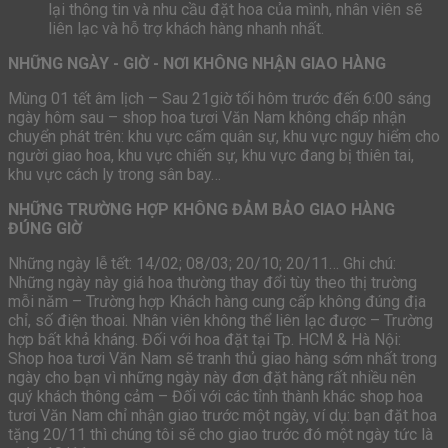
lại thông tin và nhu cầu đặt hoa của mình, nhân viên sẽ
liên lạc và hỗ trợ khách hàng nhanh nhất.
NHỮNG NGÀY - GIỜ - NƠI KHÔNG NHẬN GIAO HÀNG
Mùng 01 tết âm lịch – Sau 21giờ tối hôm trước đến 6:00 sáng
ngày hôm sau – shop hoa tươi Văn Nam không chấp nhận
chuyển phát trên: khu vực cấm quân sự, khu vực nguy hiểm cho
người giao hoa, khu vực chiến sự, khu vực đang bị thiên tai,
khu vực cách ly trong sân bay…
NHỮNG TRƯỜNG HỢP KHÔNG ĐẢM BẢO GIAO HÀNG
ĐÚNG GIỜ
Những ngày lễ tết: 14/02; 08/03; 20/10; 20/11… Ghi chú:
Những ngày này giá hoa thường thay đổi tùy theo thị trường
mỗi năm – Trường hợp Khách hàng cung cấp không đúng địa
chỉ, số điện thoai. Nhân viên không thể liên lạc được – Trường
hợp bất khả kháng. Đối với hoa đặt tại Tp. HCM & Hà Nội:
Shop hoa tươi Văn Nam sẽ tranh thủ giao hàng sớm nhất trong
ngày cho bạn vì những ngày này đơn đặt hàng rất nhiều nên
quý khách thông cảm – Đối với các tỉnh thành khác shop hoa
tươi Văn Nam chỉ nhận giao trước một ngày, ví dụ: bạn đặt hoa
tặng 20/11 thì chúng tôi sẽ cho giao trước đó một ngày tức là