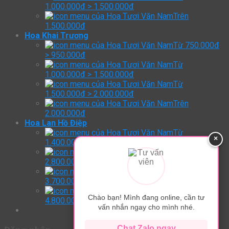
1.000.000đ > 1.500.000đ
Trên
1.500.000đ
Hoa Khai Trương
Từ 750.000đ
> 950.000đ
Từ
1.000.000đ > 1.500.000đ
Từ
1.500.000đ > 2.000.000đ
Trên
2.000.000đ
Hoa Lan Hồ Điệp
Từ
×
1.400.000đ > 2.800.000đ
Từ
2.800.000đ > 3.700.000đ
Từ
3.700.000đ > 4.800.000đ
Trên:
Chào bạn! Mình đang online, cần tư
4.800.000đ
vấn nhắn ngay cho mình nhé.
Chat Zalo ngay