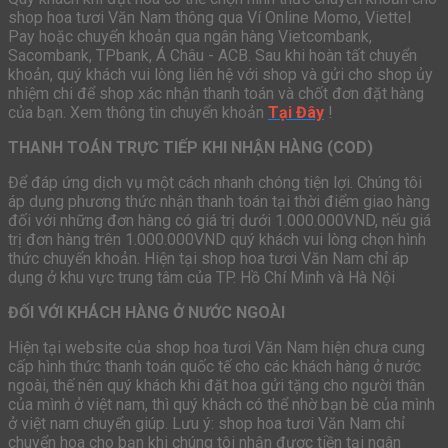
shop hoa tươi Văn Nam thông qua Ví Online Momo, Viettel
Pay hoặc chuyển khoản qua ngân hàng Vietcombank,
Sacombank, TPbank, Á Châu - ACB. Sau khi hoàn tất chuyển
khoản, quý khách vui lòng liên hệ với shop và gửi cho shop ủy
nhiệm chi để shop xác nhận thanh toán và chốt đơn đặt hàng
của bạn. Xem thông tin chuyển khoản
Tại Đây
!
THANH TOÁN TRỰC TIẾP KHI NHẬN HÀNG (COD)
Để đáp ứng dịch vụ một cách nhanh chóng tiện lợi. Chúng tôi
áp dụng phương thức nhận thanh toán tại thời điểm giao hàng
đối với những đơn hàng có giá trị dưới 1.000.000VND, nếu giá
trị đơn hàng trên 1.000.000VND quý khách vui lòng chọn hình
thức chuyển khoản. Hiện tại shop hoa tươi Văn Nam chỉ áp
dụng ở khu vực trung tâm của TP. Hồ Chí Minh và Hà Nội
ĐỐI VỚI KHÁCH HÀNG Ở NƯỚC NGOÀI
Hiện tại website của shop hoa tươi Văn Nam hiện chưa cung
cấp hình thức thanh toán quốc tế cho các khách hàng ở nước
ngoài, thế nên quý khách khi đặt hoa gửi tặng cho người thân
của mình ở việt nam, thì quý khách có thể nhờ bạn bè của mình
ở việt nam chuyển giúp. Lưu ý: shop hoa tươi Văn Nam chỉ
chuyển hoa cho bạn khi chúng tôi nhận được tiền tại ngân