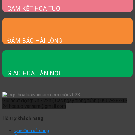
CAM KẾT HOA TƯƠI
ĐẢM BẢO HÀI LÒNG
GIAO HOA TẬN NƠI
Giờ hoạt động: 7h - 22h ( Các ngày trong tuần )
0962-28-20-
24
hoatuoivannam@gmail.com
Hỗ trợ khách hàng
Quy định sử dụng