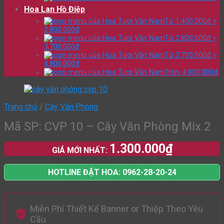
Hoa Lan Hồ Điệp
Từ 1.400.000đ >
2.800.000đ
Từ 2.800.000đ >
3.700.000đ
Từ 3.700.000đ >
4.800.000đ
Trên: 4.800.000đ
Trang chủ
/
Cây Văn Phòng
Mã SP: CVP 10 – Cây Văn Phòng Mix 2
1.300.000
₫
GIÁ MỚI NHẤT:
HOTLINE ĐẶT HOA: 0962-28-20-24
Miễn Phí Thiết Kế Banner or Thiệp Theo Yêu
Cầu