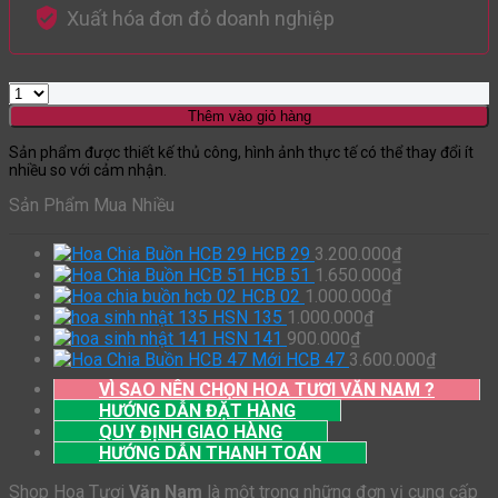
Xuất hóa đơn đỏ doanh nghiệp
Thêm vào giỏ hàng
Sản phẩm được thiết kế thủ công, hình ảnh thực tế có thể thay đổi ít
nhiều so với cảm nhận.
Sản Phẩm Mua Nhiều
HCB 29
3.200.000
₫
HCB 51
1.650.000
₫
HCB 02
1.000.000
₫
HSN 135
1.000.000
₫
HSN 141
900.000
₫
HCB 47
3.600.000
₫
VÌ SAO NÊN CHỌN HOA TƯƠI VĂN NAM ?
HƯỚNG DẪN ĐẶT HÀNG
QUY ĐỊNH GIAO HÀNG
HƯỚNG DẪN THANH TOÁN
Shop Hoa Tươi
Văn Nam
là một trong những đơn vị cung cấp