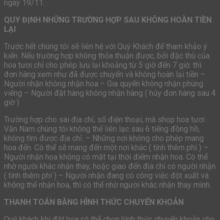
ngày 19/11.
QUY ĐỊNH NHỮNG TRƯỜNG HỢP SAU KHÔNG HOÀN TIỀN
LẠI
Trước hết chúng tôi sẽ liên hệ với Quý Khách để tham khảo ý
kiến. Nếu trường hợp không thỏa thuận được, bởi đặc thù của
hoa tươi chỉ cho phép lưu lại khoảng từ 5 giờ đến 7 giờ. thì
đơn hàng xem như đã được chuyển và không hoàn lại tiền –
Người nhận không nhận hoa – Gia quyến không nhận phúng
viếng – Người đặt hàng không nhận hàng ( hủy đơn hàng sau 4
giờ )
Trường hợp cho sai địa chỉ, số điện thoại, mà shop hoa tươi
Văn Nam chúng tôi không thể liên lạc sau 6 tiếng đồng hồ,
không tìm được địa chỉ. – Những nơi không cho phép mang
hoa đến. Có thể sẽ mang đến một nơi khác ( tính thêm phí ) –
Người nhận hoa không có mặt tại thời điểm nhận hoa. Có thể
nhờ người khác nhận thay, hoặc giao đến địa chỉ có người nhận
( tính thêm phí ) – Người nhận đang có công việc đột xuất và
không thể nhận hoa, thì có thể nhờ người khác nhận thay mình.
THANH TOÁN BẰNG HÌNH THỨC CHUYỂN KHOẢN
Quý khách khi đặt hoa có thể chọn hình thức chuyển khoản cho