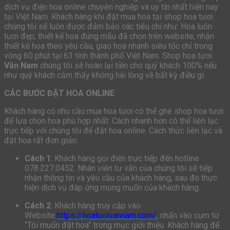
dịch vụ điện hoa online chuyên nghiệp và uy tín nhất hiện nay
tại Việt Nam. Khách hàng khi đặt mua hoa tại shop hoa tươi
chúng tôi sẽ luôn được đảm bảo các tiêu chí như: Hoa luôn
tươi đẹp, thiết kế hoa đúng mẫu đã chọn trên website, nhận
thiết kế hoa theo yêu cầu, giao hoa nhanh siêu tốc chỉ trong
vòng 60 phút tại 63 tỉnh thành phố Việt Nam. Shop hoa tươi
Văn Nam
chúng tôi sẽ hoàn lại tiền cho quý khách 100% nếu
như quý khách cảm thấy không hài lòng về bất kỳ điều gì.
CÁC BƯỚC ĐẶT HOA ONLINE
Khách hàng có nhu cầu mua hoa tươi có thể ghé shop hoa tươi
để lựa chọn hoa phù hợp nhất. Cách nhanh hơn có thể liên lạc
trực tiếp với chúng tôi để đặt hoa online. Cách thức liên lạc và
đặt hoa rất đơn giản:
Cách 1
: Khách hàng gọi điện trực tiếp đến hotline
078.227.0452. Nhân viên tư vấn của chúng tôi sẽ tiếp
nhận thông tin và yêu cầu của khách hàng, sau đó thực
hiện dịch vụ đáp ứng mong muốn của khách hàng.
Cách 2
: Khách hàng truy cập vào
Website:
https://hoatuoivannam.com/
, nhấn vào cụm từ
“Tôi muốn đặt hoa” trong mục giới thiệu. Khách hàng để