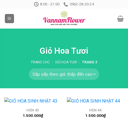
Skip
8:00 - 21:00
0962-28-20-24
to
content
Giỏ Hoa Tươi
TRANG CHỦ
/
GIỎ HOA TƯƠI
/
TRANG 3
HSN 43
HSN 44
1.500.000
₫
1.500.000
₫