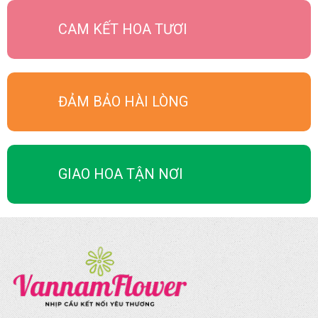
CAM KẾT HOA TƯƠI
ĐẢM BẢO HÀI LÒNG
GIAO HOA TẬN NƠI