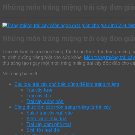
Những món tráng miệng trái cây đơn giả
Những món tráng miệng trái cây đơn giả
Trái cây luôn là lựa chọn hàng đầu trong thực đơn tráng miệng c
trị dinh dưỡng riêng biệt cho sức khỏe.
Món tráng miệng trái cây
thử sáng tạo ngay một món tráng miệng trái cây độc đáo cho cả
Nội dung bài viết
Các loại trái cây phổ biến dùng để làm tráng miệng
Trái cây tươi
Trái cây khô
Trái cây đóng hộp
Công thức làm các món tráng miệng từ trái cây
Salad trái cây ngũ sắc
Kem chuối mix dừa
Trái cây dằm phô mai
Sinh tố nhiệt đới