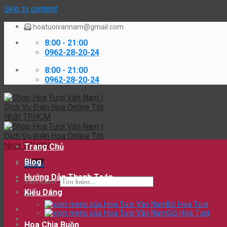
Skip to content
hoatuoivannam@gmail.com
8:00 - 21:00
0962-28-20-24
8:00 - 21:00
0962-28-20-24
Trang Chủ
Blog
Menu
Hướng Dẫn Thanh Toán
Tìm kiếm:
Kiểu Dáng
Bó Hoa Tươi
Giỏ Hoa Tươi
Hoa Chia Buồn