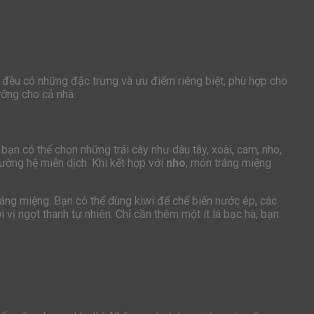
ại đều có những đặc trưng và ưu điểm riêng biệt, phù hợp cho
ưỡng cho cả nhà.
ạn có thể chọn những trái cây như dâu tây, xoài, cam, nho,
ường hệ miễn dịch. Khi kết hợp với
nho
, món tráng miệng
ráng miệng. Bạn có thể dùng kiwi để chế biến nước ép, các
ới vị ngọt thanh tự nhiên. Chỉ cần thêm một ít lá bạc hà, bạn