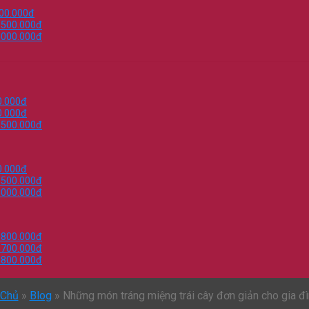
000.000đ
.500.000đ
.000.000đ
0.000đ
0.000đ
.500.000đ
0.000đ
.500.000đ
.000.000đ
.800.000đ
.700.000đ
.800.000đ
 Chủ
»
Blog
»
Những món tráng miệng trái cây đơn giản cho gia đ