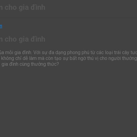
n cho gia đình
n cho gia đình
ủa mỗi gia đình. Với sự đa dạng phong phú từ các loại trái cây tư
không chỉ dễ làm mà còn tạo sự bất ngờ thú vị cho người thưởng 
 gia đình cùng thưởng thức?