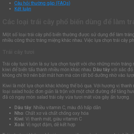
Câu hỏi thường gặp (FAQs)
Kết luận
Các loại trái cây phổ biến dùng để làm t
Một số loại trái cây phổ biến thường được sử dụng để làm tráng 
nhiều công thức tráng miệng khác nhau. Việc lựa chọn trái cây 
Trái cây tươi
Trái cây tươi luôn là sự lựa chọn tuyệt vời cho những món tráng
kiwi để biến tấu thành nhiều món khác nhau.
Dâu tây
với sắc đỏ 
không chỉ trở nên bắt mắt hơn mà còn rất bổ dưỡng nhờ vào lượ
Kiwi là một lựa chọn khác không thể bỏ qua. Với hương vị thanh
loại salad hoặc đơn giản là trộn với một chút đường để tăng h
đã có ngay món salad trái cây vừa tươi mát vừa gây ấn tượng.
Dâu tây
: Nhiều vitamin C, màu đỏ hấp dẫn
Nho
: Chất xơ và chất chống oxy hóa
Kiwi
: Vị thanh mát, giàu vitamin C
Xoài
: Vị ngọt đậm, dễ kết hợp