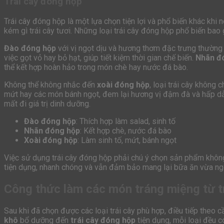
Trái cây đóng hộp
Trái cây đóng hộp là một lựa chọn tiện lợi và phổ biến khác khi 
kém gì trái cây tươi. Những loại trái cây đóng hộp phổ biến ba
Đào đóng hộp
với vị ngọt dịu và hương thơm đặc trưng thường 
việc gọt vỏ hay bỏ hạt, giúp tiết kiệm thời gian chế biến.
Nhãn đ
thể kết hợp hoàn hảo trong món chè hay nước đá bào.
Không thể không nhắc đến
xoài đóng hộp
, loại trái cây không
mứt hay các món bánh ngọt, đem lại hương vị đậm đà và hấp dẫn
mất đi giá trị dinh dưỡng.
Đào đóng hộp
: Thích hợp làm salad, sinh tố
Nhãn đóng hộp
: Kết hợp chè, nước đá bào
Xoài đóng hộp
: Làm sinh tố, mứt, bánh ngọt
Việc sử dụng trái cây đóng hộp phải chú ý chọn sản phẩm khôn
tiện dụng, nhanh chóng và vẫn đảm bảo mang lại bữa ăn vừa n
Công thức làm các món tráng miệng từ t
Sau khi đã chọn được các loại trái cây phù hợp, điều tiếp theo
khô
bổ dưỡng đến
trái cây đóng hộp
tiện dụng, mỗi loại đều 