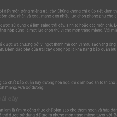
nói đến món tráng miệng trái cây. Chúng không chỉ giúp tiết kiệm 
o gồm đào, nhãn và xoài, mang đến nhiều lựa chọn phong phú cho 
được sử dụng để làm salad trái cây, sinh tố hoặc các món chè. L
óng hộp
cũng là một lựa chọn thú vị cho món tráng miệng. Với mi
 chỉ được ưa chuộng bởi vị ngọt thanh mà còn vì màu sắc vàng ón
. Điểm đặc biệt của trái cây đóng hộp là khả năng bảo quản lâu 
g có chất bảo quản hay đường hóa học, để đảm bảo an toàn cho sứ
gon miệng, vừa bổ dưỡng.
rái cây
 cần làm là tìm ra công thức chế biến sao cho thơm ngon và hấp d
có thể được sử dụng để tạo ra những món tráng miệng tuyệt vời. B