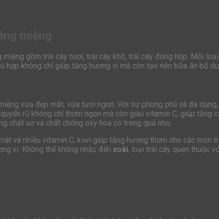
ráng miệng
miệng gồm trái cây tươi, trái cây khô, trái cây đóng hộp. Mỗi lo
phù hợp không chỉ giúp tăng hương vị mà còn tạo nên bữa ăn bổ d
 miệng vừa đẹp mắt, vừa tươi ngon. Với sự phong phú và đa dạng, b
quyến rũ không chỉ thơm ngon mà còn giàu vitamin C, giúp tăng c
ng chất xơ và chất chống oxy hóa có trong quả nho.
 mát và nhiều vitamin C, kiwi giúp tăng hương thơm cho các món t
ương vị. Không thể không nhắc đến
xoài
, loại trái cây quen thuộc v