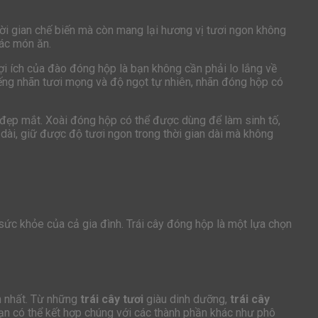
thời gian chế biến mà còn mang lại hương vị tươi ngon không
các món ăn.
ợi ích của đào đóng hộp là bạn không cần phải lo lắng về
ếng nhãn tươi mọng và độ ngọt tự nhiên, nhãn đóng hộp có
g đẹp mắt. Xoài đóng hộp có thể được dùng để làm sinh tố,
dài, giữ được độ tươi ngon trong thời gian dài mà không
c khỏe của cả gia đình. Trái cây đóng hộp là một lựa chọn
ẫn nhất. Từ những
trái cây tươi
giàu dinh dưỡng,
trái cây
ạn có thể kết hợp chúng với các thành phần khác như phô