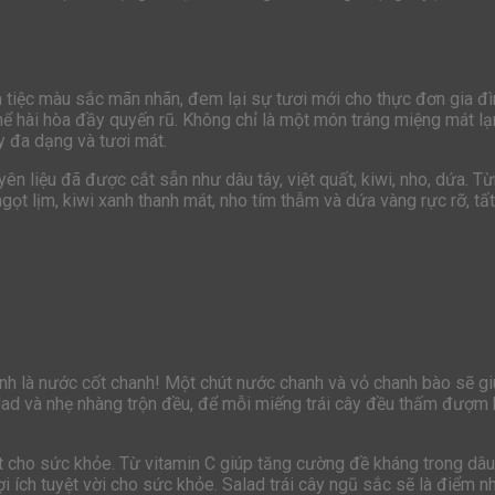
 tiệc màu sắc mãn nhãn, đem lại sự tươi mới cho thực đơn gia đì
thể hài hòa đầy quyến rũ. Không chỉ là một món tráng miệng mát l
y đa dạng và tươi mát.
ên liệu đã được cắt sẵn như dâu tây, việt quất, kiwi, nho, dứa. 
ngọt lịm, kiwi xanh thanh mát, nho tím thẫm và dứa vàng rực rỡ, 
nh là nước cốt chanh! Một chút nước chanh và vỏ chanh bào sẽ giú
alad và nhẹ nhàng trộn đều, để mỗi miếng trái cây đều thấm đượm
t cho sức khỏe. Từ vitamin C giúp tăng cường đề kháng trong dâu 
ợi ích tuyệt vời cho sức khỏe. Salad trái cây ngũ sắc sẽ là điểm 