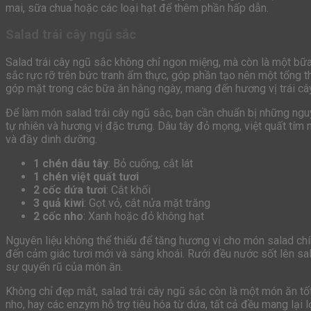
mai, sữa chua hoặc các loại hạt để thêm phần hấp dẫn.
Salad trái cây ngũ sắc
Salad trái cây ngũ sắc không chỉ ngon miệng, mà còn là một bữa
sắc rực rỡ trên bức tranh ẩm thực, góp phần tạo nên một tổng 
góp mặt trong các bữa ăn hằng ngày, mang đến hương vị trái câ
Để làm món salad trái cây ngũ sắc, bạn cần chuẩn bị những nguy
tự nhiên và hương vị đặc trưng. Dâu tây đỏ mọng, việt quất tím 
và đầy dinh dưỡng.
1 chén dâu tây
: Bỏ cuống, cắt lát
1 chén việt quất tươi
2 cốc dứa tươi
: Cắt khối
3 quả kiwi
: Gọt vỏ, cắt nửa mặt trăng
2 cốc nho
: Xanh hoặc đỏ không hạt
Nguyên liệu không thể thiếu để tăng hương vị cho món salad chí
đến cảm giác tươi mới và sảng khoái. Rưới đều nước sốt lên s
sự quyến rũ của món ăn.
Không chỉ đẹp mắt, salad trái cây ngũ sắc còn là một món ăn tố
nho, hay các enzym hỗ trợ tiêu hóa từ dứa, tất cả đều mang lại l