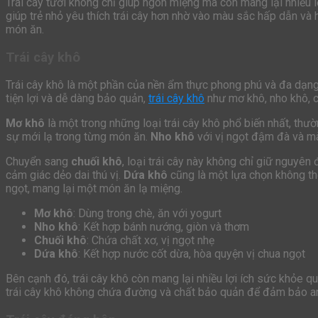
Trái cây tươi không chỉ giúp ngon miệng mà còn mang lại nhiều 
giúp trẻ nhỏ yêu thích trái cây hơn nhờ vào màu sắc hấp dẫn và
món ăn.
Trái cây khô
Trái cây khô là một phần của nền ẩm thực phong phú và đa dạng
tiện lợi và dễ dàng bảo quản,
trái cây khô
như mơ khô, nho khô, c
Mơ khô
là một trong những loại trái cây khô phổ biến nhất, th
sự mới lạ trong từng món ăn.
Nho khô
với vị ngọt đậm đà và m
Chuyển sang
chuối khô
, loại trái cây này không chỉ giữ nguyê
cảm giác dẻo dai thú vị.
Dứa khô
cũng là một lựa chọn không thể
ngọt, mang lại một món ăn lạ miệng.
Mơ khô
: Dùng trong chè, ăn với yogurt
Nho khô
: Kết hợp bánh nướng, giòn và thơm
Chuối khô
: Chứa chất xơ, vị ngọt nhẹ
Dứa khô
: Kết hợp nước cốt dừa, hòa quyện vị chua ngọt
Bên cạnh đó, trái cây khô còn mang lại nhiều lợi ích sức khỏe q
trái cây khô không chứa đường và chất bảo quản để đảm bảo a