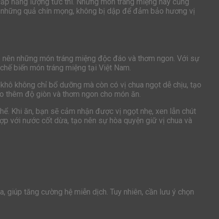
g cấp năng lượng tức thì. Những món tráng miệng này cũng
họn những quả chín mọng, không bị dập để đảm bảo hương vị
ạo nên những món tráng miệng độc đáo và thơm ngon. Với sự
 chế biến món tráng miệng tại Việt Nam.
khô không chỉ bổ dưỡng mà còn có vị chua ngọt dễ chịu, tạo
o thêm độ giòn và thơm ngon cho món ăn.
hể. Khi ăn, bạn sẽ cảm nhận được vị ngọt nhẹ, xen lẫn chút
ợp với nước cốt dừa, tạo nên sự hòa quyện giữ vị chua và
a, giúp tăng cường hệ miễn dịch. Tuy nhiên, cần lưu ý chọn