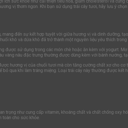
lợi ích sức khỏe như cải thiện tiêu hóa, giảm cholesterol và cun
 hương vị thơm ngon. Khi bạn sử dụng trái cây tươi, hãy lưu ý c
, mang đến sự kết hợp tuyệt vời giữa hương vị và dinh dưỡng, t
huối khô và dứa khô đã trở thành một nguyên liệu yêu thích trong
ường được sử dụng trong các món chè hoặc ăn kèm với yogurt. Mơ 
àu vàng nâu đặc trưng thường được dùng kèm với bánh nướng, tạ
n được hương vị của chuối tươi mà còn tăng cường chất xơ cho cơ t
 bỏ qua khi làm tráng miệng. Loại trái cây này thường được kết h
uan trọng như cung cấp vitamin, khoáng chất và chất chống oxy hó
n toàn cho sức khỏe.