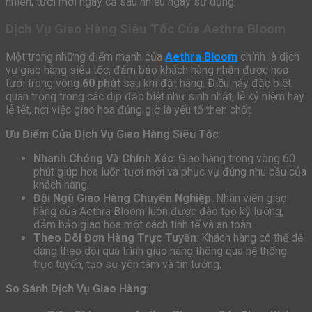
nhiên, tươi mới ngay cả sau nhiều ngày sử dụng.
Dịch Vụ Giao Hàng Siêu Tốc Của Aethra Bloom
Một trong những điểm mạnh của
Aethra Bloom
chính là dịch
vụ giao hàng siêu tốc, đảm bảo khách hàng nhận được hoa
tươi trong vòng
60 phút
sau khi đặt hàng. Điều này đặc biệt
quan trọng trong các dịp đặc biệt như sinh nhật, lễ kỷ niệm hay
lễ tết, nơi việc giao hoa đúng giờ là yếu tố then chốt.
Ưu Điểm Của Dịch Vụ Giao Hàng Siêu Tốc
:
Nhanh Chóng Và Chính Xác
: Giao hàng trong vòng 60
phút giúp hoa luôn tươi mới và phục vụ đúng nhu cầu của
khách hàng.
Đội Ngũ Giao Hàng Chuyên Nghiệp
: Nhân viên giao
hàng của Aethra Bloom luôn được đào tạo kỹ lưỡng,
đảm bảo giao hoa một cách tinh tế và an toàn.
Theo Dõi Đơn Hàng Trực Tuyến
: Khách hàng có thể dễ
dàng theo dõi quá trình giao hàng thông qua hệ thống
trực tuyến, tạo sự yên tâm và tin tưởng.
So Sánh Dịch Vụ Giao Hàng
: