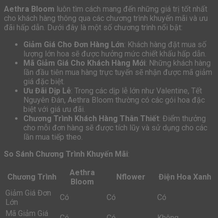
Aethra Bloom
luôn tìm cách mang đến những giá trị tốt nhất
cho khách hàng thông qua các chương trình khuyến mãi và ưu
đãi hấp dẫn. Dưới đây là một số chương trình nổi bật:
Giảm Giá Cho Đơn Hàng Lớn
: Khách hàng đặt mua số
lượng lớn hoa sẽ được hưởng mức chiết khấu hấp dẫn.
Mã Giảm Giá Cho Khách Hàng Mới
: Những khách hàng
lần đầu tiên mua hàng trực tuyến sẽ nhận được mã giảm
giá đặc biệt.
Ưu Đãi Dịp Lễ
: Trong các dịp lễ lớn như Valentine, Tết
Nguyên Đán, Aethra Bloom thường có các gói hoa đặc
biệt với giá ưu đãi.
Chương Trình Khách Hàng Thân Thiết
: Điểm thưởng
cho mỗi đơn hàng sẽ được tích lũy và sử dụng cho các
lần mua tiếp theo.
So Sánh Chương Trình Khuyến Mãi
:
Aethra
Chương Trình
Nflower
Điện Hoa Xanh
Bloom
Giảm Giá Đơn
Có
Có
Có
Lớn
Mã Giảm Giá
Có
Có
Không