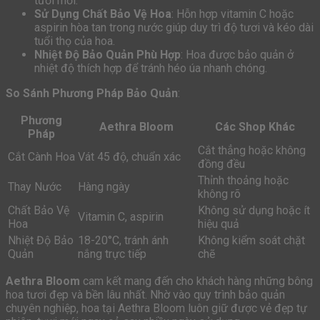
tươi mới.
Sử Dụng Chất Bảo Vệ Hoa
: Hỗn hợp vitamin C hoặc
aspirin hòa tan trong nước giúp duy trì độ tươi và kéo dài
tuổi thọ của hoa.
Nhiệt Độ Bảo Quản Phù Hợp
: Hoa được bảo quản ở
nhiệt độ thích hợp để tránh héo úa nhanh chóng.
So Sánh Phương Pháp Bảo Quản
:
Phương
Aethra Bloom
Các Shop Khác
Pháp
Cắt thẳng hoặc không
Cắt Cành Hoa
Vát 45 độ, chuẩn xác
đồng đều
Thỉnh thoảng hoặc
Thay Nước
Hàng ngày
không rõ
Chất Bảo Vệ
Không sử dụng hoặc ít
Vitamin C, aspirin
Hoa
hiệu quả
Nhiệt Độ Bảo
18-20°C, tránh ánh
Không kiểm soát chặt
Quản
nắng trực tiếp
chẽ
Aethra Bloom
cam kết mang đến cho khách hàng những bông
hoa tươi đẹp và bền lâu nhất. Nhờ vào quy trình bảo quản
chuyên nghiệp, hoa tại Aethra Bloom luôn giữ được vẻ đẹp tự