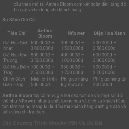
cầu theo mô tả, Aethra Bloom cam kết hoàn tiền, tăng độ
tin cậy và hài lòng cho khách hàng.
So Sánh Giá Cả
:
Aethra
Tiêu Chí
Nflower
Điện Hoa Xanh
Bloom
Giá Hoa Sinh
600.000đ –
300.000đ –
500.000đ –
Nhật
3.000.000đ
1.500.000đ
2.500.000đ
Giá Hoa Khai
800.000đ –
400.000đ –
600.000đ –
Trương
3.500.000đ
1.800.000đ
3.000.000đ
Giá Hoa Đám
700.000đ –
350.000đ –
500.000đ –
Tang
2.500.000đ
1.700.000đ
2.200.000đ
Chính Sách
Miễn phí trên
Phí giao hàng
Phí giao hàng từ
Giao Hàng
500.000đ
tùy mức độ
200.000đ
Aethra Bloom
tuy có mức giá hơi cao hơn so với một số đối
thủ như
Nflower
, nhưng chất lượng hoa và dịch vụ khách hàng
tận tâm mà họ mang lại là điều mà khách hàng đánh giá cao và
sẵn sàng chi trả thêm.
Các Chương Trình Khuyến Mãi Và Ưu Đãi