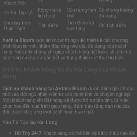
Khách Mới
Rộng rãi và
Có nhưng hạn
Có nhưng không
Ưu Đãi Dịp Lễ
linh hoạt
chế
đa dạng
Chương Trình
Tích điểm và
Tích điểm
Chỉ tích điểm
Thân Thiết
quà tặng
Aethra Bloom
luôn linh hoạt trong việc thiết kế các chương
trình khuyến mãi, nhằm đáp ứng nhu cầu đa dạng của khách
hàng. Việc này không chỉ giúp khách hàng tiết kiệm chi phí mà
còn tăng cường sự gắn kết và trung thành với thương hiệu.
Dịch Vụ Khách Hàng Và Sự Hài Lòng Của Khách
Hàng
Dịch vụ khách hàng tại Aethra Bloom
được đánh giá rất cao
nhờ vào đội ngũ nhân viên tư vấn nhiệt tình và chuyên nghiệp.
Mỗi khách hàng khi đặt hàng sẽ được hỗ trợ tận tình, từ việc
chọn hoa đến quá trình giao hàng, đảm bảo rằng mọi nhu cầu
đều được đáp ứng một cách hoàn hảo nhất.
Yếu Tố Tạo Sự Hài Lòng
:
Hỗ Trợ 24/7
: Khách hàng có thể liên hệ bất cứ lúc nào để