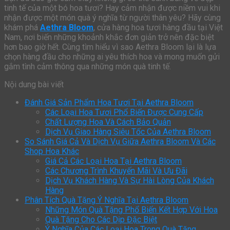
tinh tế của một bó hoa tươi? Hay cảm nhận được niềm vui khi
nhận được một món quà ý nghĩa từ người thân yêu? Hãy cùng
khám phá
Aethra Bloom
, cửa hàng hoa tươi hàng đầu tại Việt
Nam, nơi biến những khoảnh khắc đơn giản trở nên đặc biệt
hơn bao giờ hết. Cùng tìm hiểu vì sao Aethra Bloom lại là lựa
chọn hàng đầu cho những ai yêu thích hoa và mong muốn gửi
gắm tình cảm thông qua những món quà tinh tế.
Nội dung bài viết
Đánh Giá Sản Phẩm Hoa Tươi Tại Aethra Bloom
Các Loại Hoa Tươi Phổ Biến Được Cung Cấp
Chất Lượng Hoa Và Cách Bảo Quản
Dịch Vụ Giao Hàng Siêu Tốc Của Aethra Bloom
So Sánh Giá Cả Và Dịch Vụ Giữa Aethra Bloom Và Các
Shop Hoa Khác
Giá Cả Các Loại Hoa Tại Aethra Bloom
Các Chương Trình Khuyến Mãi Và Ưu Đãi
Dịch Vụ Khách Hàng Và Sự Hài Lòng Của Khách
Hàng
Phân Tích Quà Tặng Ý Nghĩa Tại Aethra Bloom
Những Món Quà Tặng Phổ Biến Kết Hợp Với Hoa
Quà Tặng Cho Các Dịp Đặc Biệt
Ý Nghĩa Của Các Loại Hoa Trong Quà Tặng