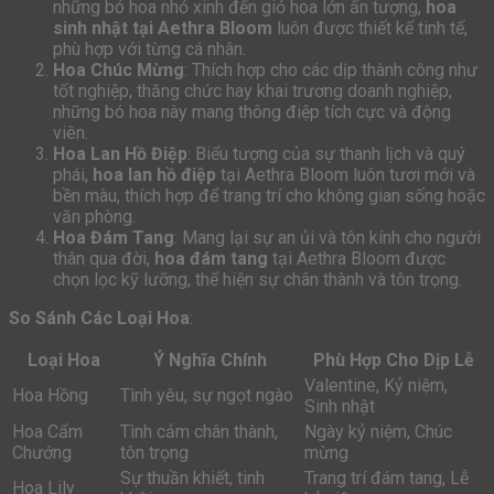
những bó hoa nhỏ xinh đến giỏ hoa lớn ấn tượng,
hoa
sinh nhật tại Aethra Bloom
luôn được thiết kế tinh tế,
phù hợp với từng cá nhân.
Hoa Chúc Mừng
: Thích hợp cho các dịp thành công như
tốt nghiệp, thăng chức hay khai trương doanh nghiệp,
những bó hoa này mang thông điệp tích cực và động
viên.
Hoa Lan Hồ Điệp
: Biểu tượng của sự thanh lịch và quý
phái,
hoa lan hồ điệp
tại Aethra Bloom luôn tươi mới và
bền màu, thích hợp để trang trí cho không gian sống hoặc
văn phòng.
Hoa Đám Tang
: Mang lại sự an ủi và tôn kính cho người
thân qua đời,
hoa đám tang
tại Aethra Bloom được
chọn lọc kỹ lưỡng, thể hiện sự chân thành và tôn trọng.
So Sánh Các Loại Hoa
:
Loại Hoa
Ý Nghĩa Chính
Phù Hợp Cho Dịp Lễ
Valentine, Kỷ niệm,
Hoa Hồng
Tình yêu, sự ngọt ngào
Sinh nhật
Hoa Cẩm
Tình cảm chân thành,
Ngày kỷ niệm, Chúc
Chướng
tôn trọng
mừng
Sự thuần khiết, tinh
Trang trí đám tang, Lễ
Hoa Lily