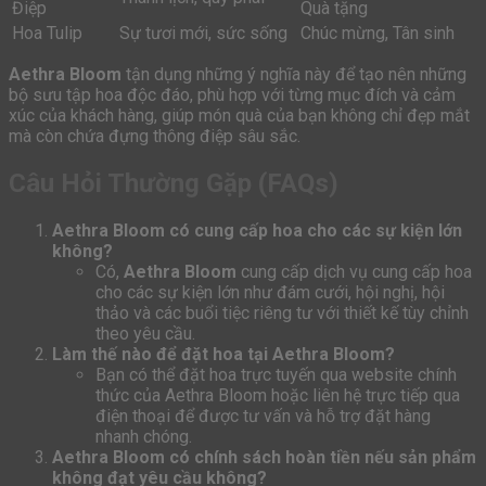
Điệp
Quà tặng
Hoa Tulip
Sự tươi mới, sức sống
Chúc mừng, Tân sinh
Aethra Bloom
tận dụng những ý nghĩa này để tạo nên những
bộ sưu tập hoa độc đáo, phù hợp với từng mục đích và cảm
xúc của khách hàng, giúp món quà của bạn không chỉ đẹp mắt
mà còn chứa đựng thông điệp sâu sắc.
Câu Hỏi Thường Gặp (FAQs)
Aethra Bloom có cung cấp hoa cho các sự kiện lớn
không?
Có,
Aethra Bloom
cung cấp dịch vụ cung cấp hoa
cho các sự kiện lớn như đám cưới, hội nghị, hội
thảo và các buổi tiệc riêng tư với thiết kế tùy chỉnh
theo yêu cầu.
Làm thế nào để đặt hoa tại Aethra Bloom?
Bạn có thể đặt hoa trực tuyến qua website chính
thức của Aethra Bloom hoặc liên hệ trực tiếp qua
điện thoại để được tư vấn và hỗ trợ đặt hàng
nhanh chóng.
Aethra Bloom có chính sách hoàn tiền nếu sản phẩm
không đạt yêu cầu không?