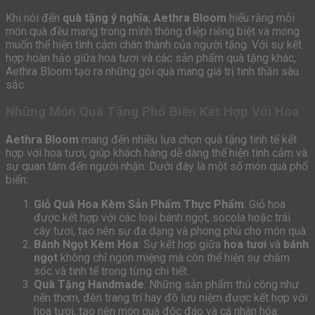
Khi nói đến
quà tặng ý nghĩa
,
Aethra Bloom
hiểu rằng mỗi
món quà đều mang trong mình thông điệp riêng biệt và mong
muốn thể hiện tình cảm chân thành của người tặng. Với sự kết
hợp hoàn hảo giữa hoa tươi và các sản phẩm quà tặng khác,
Aethra Bloom tạo ra những gói quà mang giá trị tinh thần sâu
sắc.
Những Món Quà Tặng Phổ Biến Kết Hợp Với Hoa
Aethra Bloom
mang đến nhiều lựa chọn quà tặng tinh tế kết
hợp với hoa tươi, giúp khách hàng dễ dàng thể hiện tình cảm và
sự quan tâm đến người nhận. Dưới đây là một số món quà phổ
biến:
Giỏ Quà Hoa Kèm Sản Phẩm Thực Phẩm
: Giỏ hoa
được kết hợp với các loại bánh ngọt, socola hoặc trái
cây tươi, tạo nên sự đa dạng và phong phú cho món quà.
Bánh Ngọt Kèm Hoa
: Sự kết hợp giữa
hoa tươi
và
bánh
ngọt
không chỉ ngon miệng mà còn thể hiện sự chăm
sóc và tinh tế trong từng chi tiết.
Quà Tặng Handmade
: Những sản phẩm thủ công như
nến thơm, đèn trang trí hay đồ lưu niệm được kết hợp với
hoa tươi, tạo nên món quà độc đáo và cá nhân hóa.