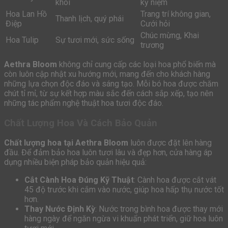
khôi
kỷ niệm
Hoa Lan Hồ
Trang trí không gian,
Thanh lịch, quý phái
Điệp
Cưới hỏi
Chúc mừng, Khai
Hoa Tulip
Sự tươi mới, sức sống
trương
Aethra Bloom
không chỉ cung cấp các loại hoa phổ biến mà
còn luôn cập nhật xu hướng mới, mang đến cho khách hàng
những lựa chọn độc đáo và sáng tạo. Mỗi bó hoa được chăm
chút tỉ mỉ, từ sự kết hợp màu sắc đến cách sắp xếp, tạo nên
những tác phẩm nghệ thuật hoa tươi độc đáo.
Chất Lượng Hoa Và Cách Bảo Quản
Chất lượng hoa tại Aethra Bloom
luôn được đặt lên hàng
đầu. Để đảm bảo hoa luôn tươi lâu và đẹp hơn, cửa hàng áp
dụng nhiều biện pháp bảo quản hiệu quả:
Cắt Cành Hoa Đúng Kỹ Thuật
: Cành hoa được cắt vát
45 độ trước khi cắm vào nước, giúp hoa hấp thụ nước tốt
hơn.
Thay Nước Định Kỳ
: Nước trong bình hoa được thay mới
hàng ngày để ngăn ngừa vi khuẩn phát triển, giữ hoa luôn