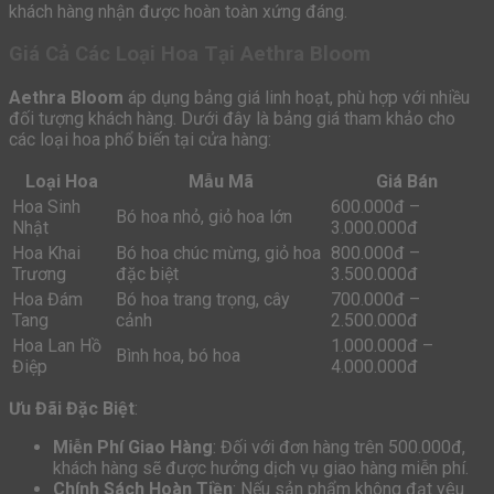
khách hàng nhận được hoàn toàn xứng đáng.
Giá Cả Các Loại Hoa Tại Aethra Bloom
Aethra Bloom
áp dụng bảng giá linh hoạt, phù hợp với nhiều
đối tượng khách hàng. Dưới đây là bảng giá tham khảo cho
các loại hoa phổ biến tại cửa hàng:
Loại Hoa
Mẫu Mã
Giá Bán
Hoa Sinh
600.000đ –
Bó hoa nhỏ, giỏ hoa lớn
Nhật
3.000.000đ
Hoa Khai
Bó hoa chúc mừng, giỏ hoa
800.000đ –
Trương
đặc biệt
3.500.000đ
Hoa Đám
Bó hoa trang trọng, cây
700.000đ –
Tang
cảnh
2.500.000đ
Hoa Lan Hồ
1.000.000đ –
Bình hoa, bó hoa
Điệp
4.000.000đ
Ưu Đãi Đặc Biệt
:
Miễn Phí Giao Hàng
: Đối với đơn hàng trên 500.000đ,
khách hàng sẽ được hưởng dịch vụ giao hàng miễn phí.
Chính Sách Hoàn Tiền
: Nếu sản phẩm không đạt yêu