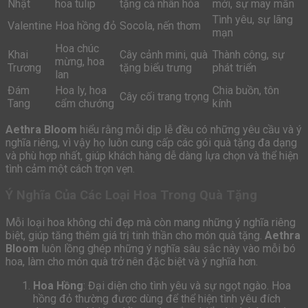
Nhật
hoa tulip
tặng cá nhân hóa
mới, sự may mắn
Tình yêu, sự lãng
Valentine
Hoa hồng đỏ
Socola, nến thơm
mạn
Hoa chúc
Khai
Cây cảnh mini, quà
Thành công, sự
mừng, hoa
Trương
tặng biểu trưng
phát triển
lan
Đám
Hoa ly, hoa
Chia buồn, tôn
Cây cối trang trọng
Tang
cẩm chướng
kính
Aethra Bloom
hiểu rằng mỗi dịp lễ đều có những yêu cầu và ý
nghĩa riêng, vì vậy họ luôn cung cấp các gói quà tặng đa dạng
và phù hợp nhất, giúp khách hàng dễ dàng lựa chọn và thể hiện
tình cảm một cách trọn vẹn.
Ý Nghĩa Của Các Loại Hoa Trong Quà Tặng
Mỗi loại hoa không chỉ đẹp mà còn mang những ý nghĩa riêng
biệt, giúp tăng thêm giá trị tinh thần cho món quà tặng.
Aethra
Bloom
luôn lồng ghép những ý nghĩa sâu sắc này vào mỗi bó
hoa, làm cho món quà trở nên đặc biệt và ý nghĩa hơn.
Hoa Hồng
: Đại diện cho tình yêu và sự ngọt ngào. Hoa
hồng đỏ thường được dùng để thể hiện tình yêu đích