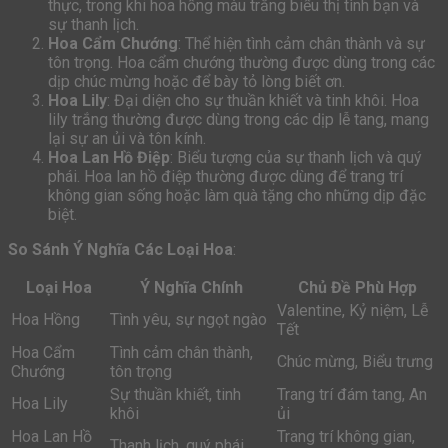
thực, trong khi hoa hồng màu trắng biểu thị tình bạn và
sự thanh lịch.
Hoa Cẩm Chướng
: Thể hiện tình cảm chân thành và sự
tôn trọng. Hoa cẩm chướng thường được dùng trong các
dịp chúc mừng hoặc để bày tỏ lòng biết ơn.
Hoa Lily
: Đại diện cho sự thuần khiết và tinh khôi. Hoa
lily trắng thường được dùng trong các dịp lễ tang, mang
lại sự an ủi và tôn kính.
Hoa Lan Hồ Điệp
: Biểu tượng của sự thanh lịch và quý
phái. Hoa lan hồ điệp thường được dùng để trang trí
không gian sống hoặc làm quà tặng cho những dịp đặc
biệt.
So Sánh Ý Nghĩa Các Loại Hoa
:
Loại Hoa
Ý Nghĩa Chính
Chủ Đề Phù Hợp
Valentine, Kỷ niệm, Lễ
Hoa Hồng
Tình yêu, sự ngọt ngào
Tết
Hoa Cẩm
Tình cảm chân thành,
Chúc mừng, Biểu trưng
Chướng
tôn trọng
Sự thuần khiết, tinh
Trang trí đám tang, An
Hoa Lily
khôi
ủi
Hoa Lan Hồ
Trang trí không gian,
Thanh lịch, quý phái