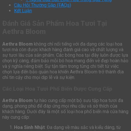
Câu Hỏi Thường Gặp (FAQs)
Kết Luận
Đánh Giá Sản Phẩm Hoa Tươi Tại
Aethra Bloom
Aethra Bloom
không chỉ nổi tiếng với đa dạng các loại hoa
tươi mà còn được khách hàng đánh giá cao về chất lượng và
sự tươi lâu của sản phẩm. Các bông hoa tại đây luôn được lựa
chọn kỹ càng, đảm bảo mỗi bó hoa mang đến vẻ đẹp hoàn hảo
và ý nghĩa riêng biệt. Sự tận tâm trong từng chi tiết từ việc
chọn lựa đến bảo quản hoa khiến Aethra Bloom trở thành địa
chỉ tin cậy cho mọi dịp lễ và sự kiện.
Các Loại Hoa Tươi Phổ Biến Được Cung Cấp
Aethra Bloom
tự hào cung cấp một bộ sưu tập hoa tươi đa
dạng, phong phú để đáp ứng mọi nhu cầu và sở thích của
khách hàng. Dưới đây là một số loại hoa phổ biến mà cửa hàng
này cung cấp:
Hoa Sinh Nhật
: Đa dạng về màu sắc và kiểu dáng, từ