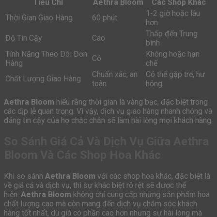
Tiêu Chí
Aethra Bloom
Các Shop Khác
1-2 giờ hoặc lâu
Thời Gian Giao Hàng
60 phút
hơn
Thấp đến Trung
Độ Tin Cậy
Cao
bình
Tính Năng Theo Dõi Đơn
Không hoặc hạn
Có
Hàng
chế
Chuẩn xác, an
Có thể gặp trễ, hư
Chất Lượng Giao Hàng
toàn
hỏng
Aethra Bloom
hiểu rằng thời gian là vàng bạc, đặc biệt trong
các dịp lễ quan trọng. Vì vậy, dịch vụ giao hàng nhanh chóng và
đáng tin cậy của họ chắc chắn sẽ làm hài lòng mọi khách hàng.
So Sánh Giá Cả Và Dịch Vụ Giữa Aethra
Bloom Và Các Shop Hoa Khác
Khi so sánh
Aethra Bloom
với các shop hoa khác, đặc biệt là
về giá cả và dịch vụ, thì sự khác biệt rõ rệt sẽ được thể
hiện.
Aethra Bloom
không chỉ cung cấp những sản phẩm hoa
chất lượng cao mà còn mang đến dịch vụ chăm sóc khách
hàng tốt nhất, dù giá có phần cao hơn nhưng sự hài lòng mà