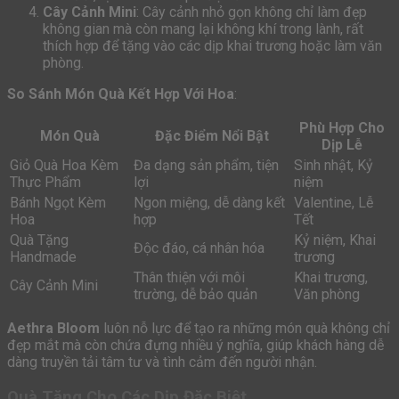
Cây Cảnh Mini
: Cây cảnh nhỏ gọn không chỉ làm đẹp
không gian mà còn mang lại không khí trong lành, rất
thích hợp để tặng vào các dịp khai trương hoặc làm văn
phòng.
So Sánh Món Quà Kết Hợp Với Hoa
:
Phù Hợp Cho
Món Quà
Đặc Điểm Nổi Bật
Dịp Lễ
Giỏ Quà Hoa Kèm
Đa dạng sản phẩm, tiện
Sinh nhật, Kỷ
Thực Phẩm
lợi
niệm
Bánh Ngọt Kèm
Ngon miệng, dễ dàng kết
Valentine, Lễ
Hoa
hợp
Tết
Quà Tặng
Kỷ niệm, Khai
Độc đáo, cá nhân hóa
Handmade
trương
Thân thiện với môi
Khai trương,
Cây Cảnh Mini
trường, dễ bảo quản
Văn phòng
Aethra Bloom
luôn nỗ lực để tạo ra những món quà không chỉ
đẹp mắt mà còn chứa đựng nhiều ý nghĩa, giúp khách hàng dễ
dàng truyền tải tâm tư và tình cảm đến người nhận.
Quà Tặng Cho Các Dịp Đặc Biệt