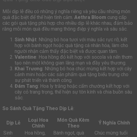
Mỗi dịp lễ đều có những ý nghĩa riêng và yêu cầu những món
quà đặc biệt để thể hiện tình cảm.
Aethra Bloom
cung cấp
các gói quà tặng phù hợp cho nhiều dịp lễ khác nhau, đảm bảo
rằng mỗi món quà đều mang thông điệp ý nghĩa và sâu sắc.
Sinh Nhật
: Những bó hoa tươi với màu sắc rực rỡ, kết
hợp với bánh ngọt hoặc quà tặng cá nhân hóa, làm cho
người nhận cảm thấy đặc biệt và được quan tâm.
Valentine
: Hoa hồng đỏ kết hợp với socola và nến thơm
tạo nên một không gian lãng mạn và đầy yêu thương.
Khai Trương
: Những bó hoa chúc mừng kết hợp với cây
cảnh mini hoặc các sản phẩm quà tặng biểu trưng cho
sự phát triển và thành công.
Đám Tang
: Hoa ly trắng hoặc cẩm chướng kết hợp với
cây cỏ trang trọng, thể hiện sự tôn kính và chia buồn sâu
sắc.
So Sánh Quà Tặng Theo Dịp Lễ
:
Loại Hoa
Món Quà Kèm
Dịp Lễ
Ý Nghĩa Chính
Chính
Theo
Sinh
Hoa hồng,
Bánh ngọt, quà
Chúc mừng tuổi