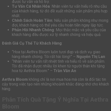
được tư vấn và hỗ trợ.
Tư Vấn Cá Nhân Hóa
: Nhân viên tư vấn hiểu rõ nhu cầu
của khách hàng, từ đó đề xuất những sản phẩm phù hợp
nhất.
Chính Sách Hoàn Tiền
: Nếu sản phẩm không như mong
đợi, khách hàng có thể yêu cầu hoàn tiền ngay lập tức.
Phản Hồi Nhanh Chóng
: Mọi thắc mắc và yêu cầu của
khách hàng đều được xử lý nhanh chóng và hiệu quả.
Đánh Giá Cụ Thể Từ Khách Hàng
:
“Hoa tại Aethra Bloom luôn tươi đẹp và dịch vụ giao
hàng nhanh chóng. Tôi rất hài lòng!” –
Nguyễn Thị Lan
“Nhân viên tư vấn rất nhiệt tình và hiểu rõ về sản phẩm.
Tôi đã nhận được nhiều lời khen từ người thân khi tặng
hoa từ Aethra Bloom.” –
Trần Văn An
Aethra Bloom
không chỉ là nơi mua hoa mà còn là đối tác tin
cậy trong việc tạo nên những khoảnh khắc đáng nhớ cho khách
hàng.
Phân Tích Quà Tặng Ý Nghĩa Tại Aethra
Bloom