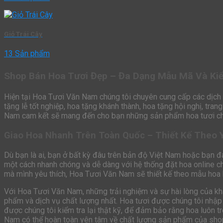
Giỏ Trái Cây
13 Sản phẩm
Shop Bán Hoa Tươi Đẹp – Đa Dạng Mẫu Mã Và Ki
Hiện tại Hoa Tươi Văn Nam chúng tôi chuyên cung cấp các dịch 
tặng lễ tốt nghiệp, hoa tặng khánh thành, hoa tặng hội nghị, tra
Nam cam kết sẽ mang đến cho bạn những sản phẩm hoa tươi chất
Giao Hoa Nhanh Trên Toàn Quốc – Thiết Kế Theo 
Dù bạn là ai, bạn ở bất kỳ đâu trên bản độ Việt Nam hoặc bạn đ
một cách nhanh chóng và dễ dàng với hệ thống đặt hoa online c
mà mình yêu thích, Hoa Tươi Văn Nam sẽ thiết kế theo mẫu hoa b
Với Hoa Tươi Văn Nam, những trải nghiệm và sự hài lòng của kh
phẩm và dịch vụ chất lượng nhất. Hoa tươi được chúng tôi nhập
được chúng tôi kiểm tra lại thật kỹ, để đảm bảo rằng hoa luôn t
Nam có thể hoàn toàn yên tâm về chất lượng sản phẩm của sho