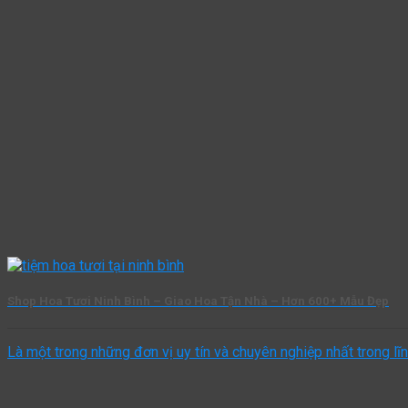
Shop Hoa Tươi Ninh Bình – Giao Hoa Tận Nhà – Hơn 600+ Mẫu Đẹp
Là một trong những đơn vị uy tín và chuyên nghiệp nhất trong lĩnh