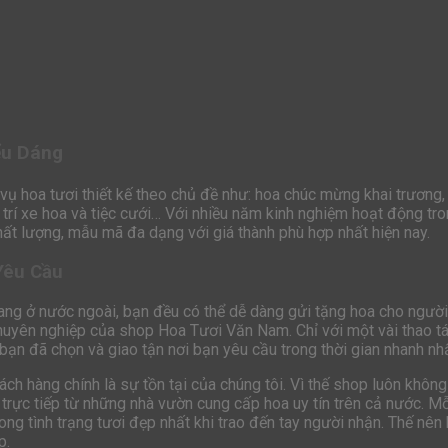
ểu Dáng
vụ hoa tươi thiết kế theo chủ đề như: hoa chúc mừng khai trương
ng trí xe hoa và tiệc cưới… Với nhiều năm kinh nghiệm hoạt động t
 lượng, mẫu mã đa dạng với giá thành phù hợp nhất hiện nay.
Yêu Cầu
ang ở nước ngoài, bạn đều có thể dễ dàng gửi tặng hoa cho người
huyên nghiệp của shop Hoa Tươi Văn Nam. Chỉ với một vài thao tá
ạn đã chọn và giao tận nơi bạn yêu cầu trong thời gian nhanh nhấ
ách hàng chính là sự tồn tại của chúng tôi. Vì thế shop luôn kh
 trực tiếp từ những nhà vườn cung cấp hoa uy tín trên cả nước.
rong tình trạng tươi đẹp nhất khi trao đến tay người nhận. Thế n
p.