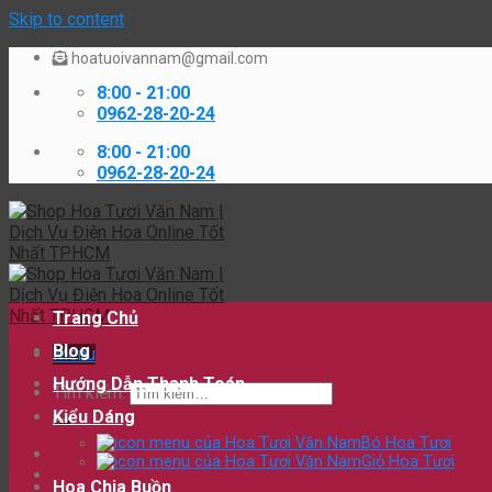
Skip to content
hoatuoivannam@gmail.com
8:00 - 21:00
0962-28-20-24
8:00 - 21:00
0962-28-20-24
Trang Chủ
Blog
Menu
Hướng Dẫn Thanh Toán
Tìm kiếm:
Kiểu Dáng
Bó Hoa Tươi
Giỏ Hoa Tươi
Hoa Chia Buồn