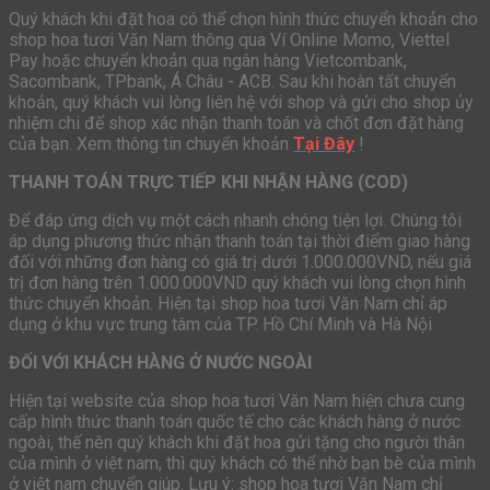
Quý khách khi đặt hoa có thể chọn hình thức chuyển khoản cho
shop hoa tươi Văn Nam thông qua Ví Online Momo, Viettel
Pay hoặc chuyển khoản qua ngân hàng Vietcombank,
Sacombank, TPbank, Á Châu - ACB. Sau khi hoàn tất chuyển
khoản, quý khách vui lòng liên hệ với shop và gửi cho shop ủy
nhiệm chi để shop xác nhận thanh toán và chốt đơn đặt hàng
của bạn. Xem thông tin chuyển khoản
Tại Đây
!
THANH TOÁN TRỰC TIẾP KHI NHẬN HÀNG (COD)
Để đáp ứng dịch vụ một cách nhanh chóng tiện lợi. Chúng tôi
áp dụng phương thức nhận thanh toán tại thời điểm giao hàng
đối với những đơn hàng có giá trị dưới 1.000.000VND, nếu giá
trị đơn hàng trên 1.000.000VND quý khách vui lòng chọn hình
thức chuyển khoản. Hiện tại shop hoa tươi Văn Nam chỉ áp
dụng ở khu vực trung tâm của TP. Hồ Chí Minh và Hà Nội
ĐỐI VỚI KHÁCH HÀNG Ở NƯỚC NGOÀI
Hiện tại website của shop hoa tươi Văn Nam hiện chưa cung
cấp hình thức thanh toán quốc tế cho các khách hàng ở nước
ngoài, thế nên quý khách khi đặt hoa gửi tặng cho người thân
của mình ở việt nam, thì quý khách có thể nhờ bạn bè của mình
ở việt nam chuyển giúp. Lưu ý: shop hoa tươi Văn Nam chỉ