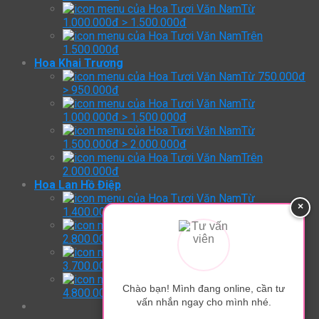
Từ
1.000.000đ > 1.500.000đ
Trên
1.500.000đ
Hoa Khai Trương
Từ 750.000đ
> 950.000đ
Từ
1.000.000đ > 1.500.000đ
Từ
1.500.000đ > 2.000.000đ
Trên
2.000.000đ
Hoa Lan Hồ Điệp
Từ
×
1.400.000đ > 2.800.000đ
Từ
2.800.000đ > 3.700.000đ
Từ
3.700.000đ > 4.800.000đ
Trên:
Chào bạn! Mình đang online, cần tư
4.800.000đ
vấn nhắn ngay cho mình nhé.