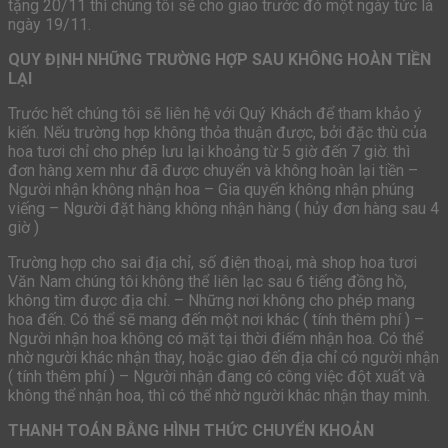
tặng 20/11 thì chúng tôi sẽ cho giao trước đó một ngày tức là
ngày 19/11.
QUY ĐỊNH NHỮNG TRƯỜNG HỢP SAU KHÔNG HOÀN TIỀN
LẠI
Trước hết chúng tôi sẽ liên hệ với Quý Khách để tham khảo ý
kiến. Nếu trường hợp không thỏa thuận được, bởi đặc thù của
hoa tươi chỉ cho phép lưu lại khoảng từ 5 giờ đến 7 giờ. thì
đơn hàng xem như đã được chuyển và không hoàn lại tiền –
Người nhận không nhận hoa – Gia quyến không nhận phúng
viếng – Người đặt hàng không nhận hàng ( hủy đơn hàng sau 4
giờ )
Trường hợp cho sai địa chỉ, số điện thoại, mà shop hoa tươi
Văn Nam chúng tôi không thể liên lạc sau 6 tiếng đồng hồ,
không tìm được địa chỉ. – Những nơi không cho phép mang
hoa đến. Có thể sẽ mang đến một nơi khác ( tính thêm phí ) –
Người nhận hoa không có mặt tại thời điểm nhận hoa. Có thể
nhờ người khác nhận thay, hoặc giao đến địa chỉ có người nhận
( tính thêm phí ) – Người nhận đang có công việc đột xuất và
không thể nhận hoa, thì có thể nhờ người khác nhận thay mình.
THANH TOÁN BẰNG HÌNH THỨC CHUYỂN KHOẢN