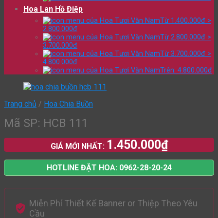
Hoa Lan Hồ Điệp
Từ 1.400.000đ >
2.800.000đ
Từ 2.800.000đ >
3.700.000đ
Từ 3.700.000đ >
4.800.000đ
Trên: 4.800.000đ
Trang chủ
/
Hoa Chia Buồn
Mã SP: HCB 111
1.450.000
₫
GIÁ MỚI NHẤT:
HOTLINE ĐẶT HOA: 0962-28-20-24
Miễn Phí Thiết Kế Banner or Thiệp Theo Yêu
Cầu