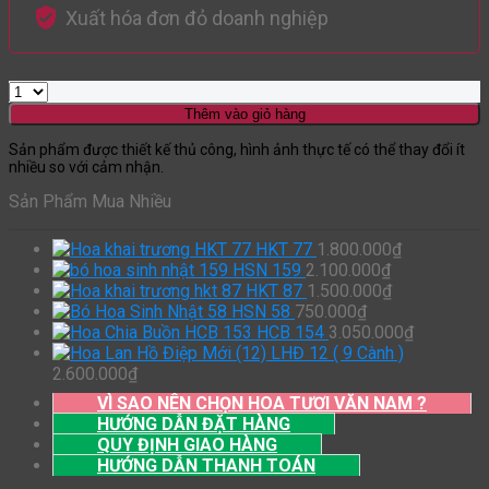
Xuất hóa đơn đỏ doanh nghiệp
Thêm vào giỏ hàng
Sản phẩm được thiết kế thủ công, hình ảnh thực tế có thể thay đổi ít
nhiều so với cảm nhận.
Sản Phẩm Mua Nhiều
HKT 77
1.800.000
₫
HSN 159
2.100.000
₫
HKT 87
1.500.000
₫
HSN 58
750.000
₫
HCB 154
3.050.000
₫
LHĐ 12 ( 9 Cành )
2.600.000
₫
VÌ SAO NÊN CHỌN HOA TƯƠI VĂN NAM ?
HƯỚNG DẪN ĐẶT HÀNG
QUY ĐỊNH GIAO HÀNG
HƯỚNG DẪN THANH TOÁN