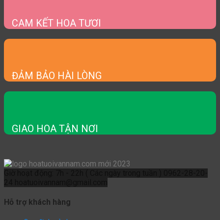
CAM KẾT HOA TƯƠI
ĐẢM BẢO HÀI LÒNG
GIAO HOA TẬN NƠI
Giờ hoạt động: 7h - 22h ( Các ngày trong tuần )
0962-28-20-
24
hoatuoivannam@gmail.com
Hỗ trợ khách hàng