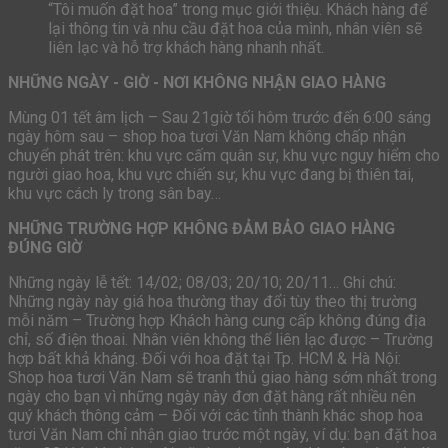
“Tôi muốn đặt hoa” trong mục giới thiệu. Khách hàng để
lại thông tin và nhu cầu đặt hoa của mình, nhân viên sẽ
liên lạc và hỗ trợ khách hàng nhanh nhất.
NHỮNG NGÀY - GIỜ - NƠI KHÔNG NHẬN GIAO HÀNG
Mùng 01 tết âm lịch – Sau 21giờ tối hôm trước đến 6:00 sáng
ngày hôm sau – shop hoa tươi Văn Nam không chấp nhận
chuyển phát trên: khu vực cấm quân sự, khu vực nguy hiểm cho
người giao hoa, khu vực chiến sự, khu vực đang bị thiên tai,
khu vực cách ly trong sân bay…
NHỮNG TRƯỜNG HỢP KHÔNG ĐẢM BẢO GIAO HÀNG
ĐÚNG GIỜ
Những ngày lễ tết: 14/02; 08/03; 20/10; 20/11… Ghi chú:
Những ngày này giá hoa thường thay đổi tùy theo thị trường
mỗi năm – Trường hợp Khách hàng cung cấp không đúng địa
chỉ, số điện thoai. Nhân viên không thể liên lạc được – Trường
hợp bất khả kháng. Đối với hoa đặt tại Tp. HCM & Hà Nội:
Shop hoa tươi Văn Nam sẽ tranh thủ giao hàng sớm nhất trong
ngày cho bạn vì những ngày này đơn đặt hàng rất nhiều nên
quý khách thông cảm – Đối với các tỉnh thành khác shop hoa
tươi Văn Nam chỉ nhận giao trước một ngày, ví dụ: bạn đặt hoa