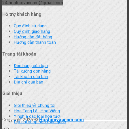
24
hoatuoivannam@gmail.com
Hỗ trợ khách hàng
Quy định sử dụng
Quy định giao hàng
Hướng dẫn đặt hàng
Hướng dẫn thanh toán
Trang tài khoản
Đơn hàng của bạn
Tải xuống đơn hàng
Tài khoản của bạn
Địa chỉ của bạn
Giới thiệu
Giới thiệu về chúng tôi
Hoa Tang Lễ , Hoa Viếng
Ý nghĩa các loại hoa tươi
Copyright 2026 ©
Hoatuoivannam.com
Địa chỉ shop hoa toàn quốc