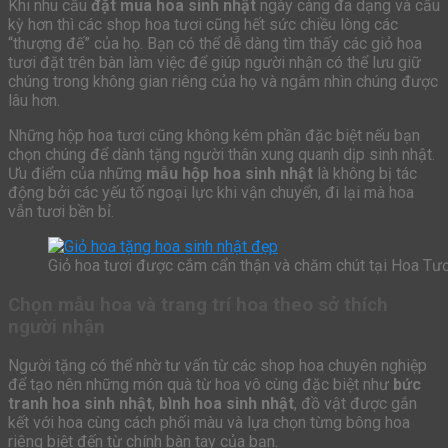
Khi nhu cầu
đặt mua hoa sinh nhật
ngày càng đa dạng và cầu
kỳ hơn thì các shop hoa tươi cũng hết sức chiều lòng các
“thượng đế” của họ. Bạn có thể dễ dàng tìm thấy các giỏ hoa
tươi đặt trên bàn làm việc để giúp người nhận có thể lưu giữ
chúng trong không gian riêng của họ và ngắm nhìn chúng được
lâu hơn.
Những hộp hoa tươi cũng không kém phần đặc biệt nếu bạn
chọn chúng để dành tặng người thân xung quanh dịp sinh nhật.
Ưu điểm của những
mẫu hộp hoa sinh nhật
là không bị tác
động bởi các yếu tố ngoại lực khi vận chuyển, đi lại mà hoa
vẫn tươi bền bỉ.
Giỏ hoa tươi được cắm cẩn thận và chăm chút tại Hoa Tư
Chọn mẫu hoa và trang trí hoa theo sở thích
người nhận
Người tặng có thể nhờ tư vấn từ các shop hoa chuyên nghiệp
để tạo nên những món quà từ hoa vô cùng đặc biệt như
bức
tranh hoa sinh nhật
,
bình hoa sinh nhật
, đồ vật được gắn
kết với hoa cùng cách phối màu và lựa chọn từng bông hoa
riêng biệt đến từ chính bàn tay của bạn.