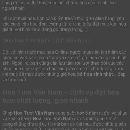
hàng để họ có thể truyền tải hết những tình cảm dành cho
người nhận.
Khi đặt mua hoa, bạn cần kiểm tra về thời gian giao hàng, yêu
cầu cung cấp hóa đơn, chứng từ rõ ràng (nếu đặt mua loại hoa
giá trị với hình thức đóng gói trang trọng,…)
Mua hoa trực tuyến ( đặt điện hoa )
Đối với hình thức mua hoa Online, người mua nên tìm kiếm các
shop có website chính thức và cam kết gửi hoa đúng như hình
ảnh. Ngoài ra, bạn cũng cần lưu tâm tới lượt theo dõi của các
shop hoa này, quy trình bán hàng và cam kết chất lượng trước
khi mua để mua được những giỏ hoa,
bó hoa sinh nhật
,… đẹp
và tươi nhất.
Hoa Tươi Văn Nam – Dịch vụ đặt hoa
tươi chất lượng, giao nhanh
Shop
Hoa Tươi Văn Nam
trong suốt hơn 6 năm ra đời và phục
vụ khách hàng,
Hoa Tươi Văn Nam
được đánh giá là một
trong những địa chỉ uy tín mà bạn có thể mua được những sản
phẩm hoa tươi chất lượng nhất để dành tặng người thân, bạn