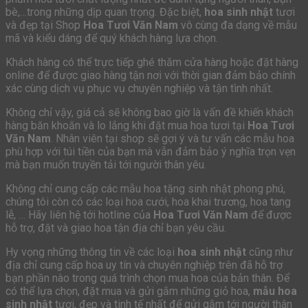
bè,…trong những dịp quan trọng. Đặc biệt,
hoa sinh nhật
tươi
và đẹp tại Shop
Hoa Tươi Văn Nam
vô cùng đa dạng về mẫu
mã và kiểu dáng để quý khách hàng lựa chọn.
Khách hàng có thể trực tiếp ghé thăm cửa hàng hoặc đặt hàng
online để được giao hàng tận nơi với thời gian đảm bảo chính
xác cùng dịch vụ phục vụ chuyên nghiệp và tận tình nhất.
Không chỉ vậy, giá cả sẽ không bao giờ là vấn đề khiến khách
hàng băn khoăn và lo lắng khi đặt mua hoa tươi tại
Hoa Tươi
Văn Nam
. Nhân viên tại shop sẽ gợi ý và tư vấn các mẫu hoa
phù hợp với túi tiền của bạn mà vẫn đảm bảo ý nghĩa trọn vẹn
mà bạn muốn truyền tải tới người thân yêu.
Không chỉ cung cấp các mẫu hoa tặng sinh nhật phong phú,
chúng tôi còn có các loại hoa cưới, hoa khai trương, hoa tang
lễ, … Hãy liên hệ tới hotline của
Hoa Tươi Văn Nam
để được
hỗ trợ, đặt và giao hoa tận địa chỉ bạn yêu cầu.
Hy vọng những thông tin về các loại
hoa sinh nhật
cũng như
địa chỉ cung cấp hoa uy tín và chuyên nghiệp trên đã hỗ trợ
bạn phần nào trong quá trình chọn mua hoa của bản thân. Để
có thể lựa chọn, đặt mua và gửi gắm những giỏ hoa,
mẫu hoa
sinh nhật
tươi, đẹp và tinh tế nhất để gửi gắm tới người thân