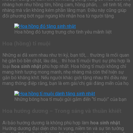
nhàng hơn như hồng tím, hồng cam, hồng phấn, … sẽ tinh tế, nhẹ
nhàng mà vẫn không kém phần lãng mạn. Điều này cũng giúp
đối phương bớt ngại ngùng khi nhận hoa từ người tặng.
Hoa hồng đỏ tượng trưng cho tình yêu mãnh liệt
Hoa (hồng) tỉ muội
Những ai đã xem nhau như tri kỷ, bạn tốt,… thường là mối quan
hệ gắn bó bền chặt, lâu dài,… thì hoa tỉ muội thực sự phù hợp là
loại
hoa sinh nhật
phù hợp nhất. Hoa hồng tỉ muội không chỉ
mang hình tượng mong manh, nhẹ nhàng mà còn thể hiện sự
gắn bó khăng khít. Nếu người khác giới tặng nhau thì điều này
mang thông điệp rằng, bạn là em gái/chị gái đáng mến của họ.
Những bông hoa tỉ muội gửi gắm đến “tỉ muội” của bạn
Hoa hướng dương – Trong sáng và thuần khiết
Ai bảo hướng dương là không phù hợp làm
hoa sinh nhật
.
Hướng dương đại diện cho hi vọng, niềm tin và sự tin tưởng