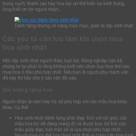
trong sạch, thanh cao hay hoa lay ơn thể hiện sự kính trọng,
lòng biết ơn tới người nhận,…
Dành tặng những cô nàng mộc mạc, giản dị dịp sinh nhật
Các yếu tố cần lưu tâm khi chọn mua
hoa sinh nhật
Mỗi dịp sinh nhật người thân, bạn bè, đồng nghiệp cận kề,
chúng ta lại phải lo lắng không biết nên chọn loại hoa thế nào,
mua hoa ở đâu phù hợp nhất. Nếu bạn là người phụ trách vấn
đề này thì hãy chú ý các vấn đề sau:
Đối tượng tặng hoa
Người nhận là nam hay nữ sẽ phù hợp với các mẫu hoa khác
nhau. Cụ thể:
Hoa sinh nhật dành tặng phái đẹp: Đối với nữ giới, các
mẫu hoa bó dễ dàng mang đi và được bọc lót bởi các
mẫu giấy đẹp, bắt mắt sẽ là lựa chọn phù hợp nhất.
Người mua có thể lựa chọn một đơn vị cung cấp hoa tươi