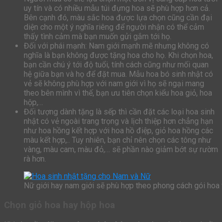
uy tín và có nhiều mẫu túi đựng hoa sẽ phù hợp hơn cả.
Bên cạnh đó, màu sắc hoa được lựa chọn cũng cần đại
diện cho một ý nghĩa riêng để người nhận có thể cảm
thấy tình cảm mà bạn muốn gửi gắm tới họ.
Đối với phái mạnh: Nam giới mạnh mẽ nhưng không có
nghĩa là bạn không được tặng hoa cho họ. Khi chọn hoa,
bạn cần chú ý tới độ tuổi, tính cách cũng như mối quan
hệ giữa bạn và họ để đặt mua. Mẫu hoa bó sinh nhật có
vẻ sẽ không phù hợp với nam giới vì họ sẽ ngại mang
theo bên mình vì thế, bạn ưu tiên chọn kiểu hoa giỏ, hoa
hộp,…
Đối tượng dành tặng là sếp thì cần đặt các loại hoa sinh
nhật có vẻ ngoài trang trọng và lịch thiệp hơn chẳng hạn
như hoa hồng kết hợp với hoa hồ điệp, giỏ hoa hồng các
màu kết hợp,.. Tuy nhiên, bạn chỉ nên chọn các tông như
vàng, màu cam, màu đỏ,… sẽ phần nào giảm bớt sự rườm
rà hơn.
Nữ giới hay nam giới sẽ phù hợp theo phong cách gói hoa v
Chọn giỏ hoa hay hộp hoa