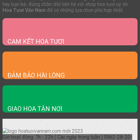
hay bạn bè, đừng chần chờ liên hệ với shop hoa tươi uy tín
Hoa Tươi Văn Nam
để có những lựa chọn phù hợp nhất.
CAM KẾT HOA TƯƠI
ĐẢM BẢO HÀI LÒNG
GIAO HOA TẬN NƠI
Giờ hoạt động: 7h - 22h ( Các ngày trong tuần )
0962-28-20-