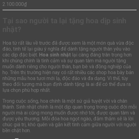
2.100.000
₫
Tại sao người ta lại tặng hoa dịp sinh
nhật?
Hoa từ rất lâu về trước đã được xem là một món quà vừa độc
đáo, tinh tế lại giàu ý nghĩa để dành tặng người thân yêu vào
các dịp đặc biệt.
Hoa sinh nhật
lại càng đáng trân trọng hơn
khi chúng chính là tình cảm và sự quan tâm mà người tặng
muốn dành riêng cho người thân, bạn bè và đồng nghiệp của
họ. Trên thị trường hiện nay có rất nhiều các shop hoa bày bán
những mẫu hoa tươi mới lạ, độc đáo và đa dạng. Vì thế, tùy
theo đối tượng mà bạn định dành tặng là ai để có thể đưa ra
lựa chọn phù hợp nhất.
Trong cuộc sống, hoa chính là một sứ giả tuyệt vời và chân
thành. Sinh nhật chính là một dịp quan trọng trong cuộc đời mỗi
người mà ai cũng mong muốn được nhớ tới, được quan tâm và
được yêu thương. Mỗi đóa hoa ngọt ngào, đằm thắm sẽ là lời
chúc giá trị, khó quên và gắn kết tình cảm giữa người với người
bền chặt hơn.