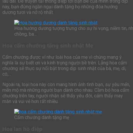
lâu dài. Để truyền tải thông điệp tới bạn bè của mình trong dịp
này, bạn đừng ngần ngại dành tặng họ những đóa hướng
dương tươi và nở rộ nhất.
Hoa hướng dương tượng trưng cho sự hi vọng, niềm tin, n
chồng, ba…
Hoa cẩm chướng tặng sinh nhật Mẹ
Cẩm chướng được ví như loài hoa của mẹ vì chúng mang ý
nghĩa là sự biết ơn và kính trọng người bề trên. Lẵng hoa cẩm
chướng sẽ thực sự nổi bật trong dịp sinh nhật của bà, mẹ, dì,
cô,…
Ngoài ra, loại hoa này còn mang hình ảnh tình bạn, sự yêu mến,
mến mộ mà những người bạn dành cho nhau. Cầm bó hoa cẩm
chướng trên tay, người nhận sẽ thấy yêu đời, cảm thấy may
mắn và vui vẻ hơn rất nhiều.
Cẩm chướng dành tặng mẹ
Hoa lan hồ điệp