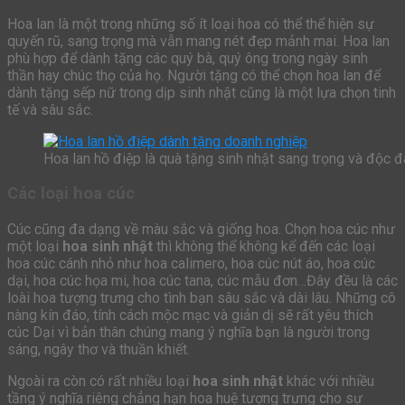
Hoa lan là một trong những số ít loại hoa có thể thể hiện sự
quyến rũ, sang trọng mà vẫn mang nét đẹp mảnh mai. Hoa lan
phù hợp để dành tặng các quý bà, quý ông trong ngày sinh
thần hay chúc thọ của họ. Người tặng có thể chọn hoa lan để
dành tặng sếp nữ trong dịp sinh nhật cũng là một lựa chọn tinh
tế và sâu sắc.
Hoa lan hồ điệp là quà tặng sinh nhật sang trọng và độc 
Các loại hoa cúc
Cúc cũng đa dạng về màu sắc và giống hoa. Chọn hoa cúc như
một loại
hoa sinh nhật
thì không thể không kể đến các loại
hoa cúc cánh nhỏ như hoa calimero, hoa cúc nút áo, hoa cúc
dại, hoa cúc họa mi, hoa cúc tana, cúc mẫu đơn…Đây đều là các
loài hoa tượng trưng cho tình bạn sâu sắc và dài lâu. Những cô
nàng kín đáo, tính cách mộc mạc và giản dị sẽ rất yêu thích
cúc Dại vì bản thân chúng mang ý nghĩa bạn là người trong
sáng, ngây thơ và thuần khiết.
Ngoài ra còn có rất nhiều loại
hoa sinh nhật
khác với nhiều
tầng ý nghĩa riêng chẳng hạn hoa huệ tượng trưng cho sự